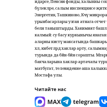
идарәсе, Пенсия фонды, халыкны соц
бүлек­ләре, салым инспекциясе җитәкче
Энергетик, Ташкиново, Кәчәү микр
урынбасарлары узган атнага отчет
белән таныштырды. Хакимият башлыг
калмый: су басу куркынычы янаган төб
аларны кисәтү максатында башкарылган
хәл, кибетләрдә хаклар арту, салым
турында да бәйнә-бәйнә сорашты. Мәга
бакчаларына хаклар артачагы турынд
матбугат, телевидение аша халыкка
Мостафа улы.
Читайте нас