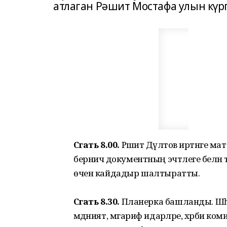
атлаган Рәшит Мостафа улын күр
Сәгать 8.00.
Рәшит Дәүләтов иртәнге м
берничә до­кументның эчтәле­ге белән т
өчен кайдадыр шалтыратты.
Сәгать 8.30.
Планерка башланды. Шәһә
мәдәният, мәга­риф идарәләре, хәрби 