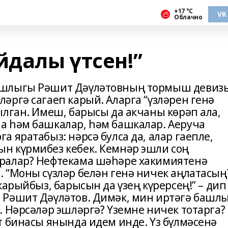
+17 °С
VK
Облачно
йдалы үтсен!”
ашлыгы Рәшит Дәүләтовның тормыш девиз
әргә сагаеп карый. Аларга “үзләрен генә
ылган. Имеш, барысы да акчаны көрәп ала,
а һәм башкалар, һәм башкалар. Аеруча
 яратабыз: нәрсә булса да, алар гаепле,
н күрмибез кебек. Кемнәр эшли соң
ралар? Нефтекама шәһәре хакимиятенә
 “Моны сүзләр белән генә ничек аңлатасың
карыйбыз, барысын да үзең күрерсең!” – дип
 Рәшит Дәүләтов. Димәк, мин иртәгә башл
 Нәрсәләр эшләргә? Үземне ничек тотарга?
т бинасы янында идем инде. Үз бүлмәсенә