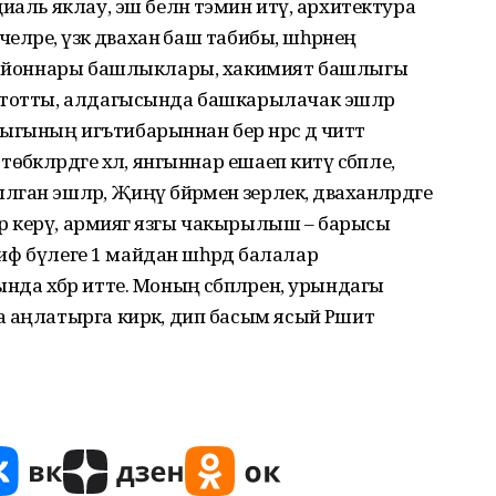
иаль яклау, эш белән тәэмин итү, архитектура
ләре, үзәк дәваханә баш табибы, шәһәрнең
орайоннары башлыклары, хакимият баш­лыгы
 тотты, алдагысында башкарылачак эшләр
ының игътибарыннан бер нәрсә дә читтә
әкләрдәге хәл, янгыннар ешаеп китү сәбәпле,
 эшләр, Җиңү бәйрәменә әзерлек, дәваханәләрдәге
нар керү, армиягә язгы чакырылыш – барысы
риф бүлеге 1 майдан шәһәрдә балалар
а хәбәр итте. Моның сәбәпләрен, урындагы
 аңлатырга кирәк, дип басым ясый Рәшит