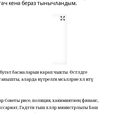
гәч кенә бераз тынычландым.
атбугат басмаларын карап чыкты. Өстәлдәге
анышты, аларда күтәрелгән мәсьәлә­ләр­не хәл итү
р Советы рәисе, полиция, хакимият­нең финанс,
комиссариат, Гадәттән тыш хәлләр министрлыгы Баш