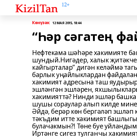
Көнүзәк
12 МАЯ 2015, 18:44
“Һәр сәгатең фа
Нефтекама шәһәре хакимияте б
шундый.Нигәдер, халык җитәкчел
кайгырталар” дигән келәймә таг
барлык уңайлыклардан файдалан
хакимият адресына таш яудырырга
эшләнгән эшләрен, яхшылыклары
хакимияттә? Нинди эшләр башка
шушы сораулар алып килде мине.
Әйдә, берәр көн бергәләп эшләп 
тәкъдим итте хакимият башлыгы
булачакмын?! Төне буе уйландым.
Иртәнге сигез тулганчы хакимия