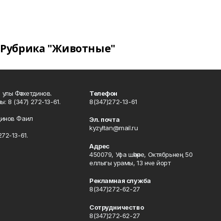
Рубрика "Животные"
улы Фәтхетдинов.
Телефон
: 8 (347) 272-13-61.
8(347)272-13-61
динов Фаил
Эл. почта
kyzyltan@mail.ru
72-13-61.
Адрес
450079, Уфа шәһәре, Октябрьнең 50
еллыгы урамы, 13 нче йорт
Рекламная служба
8(347)272-62-27
Сотрудничество
8(347)272-62-27