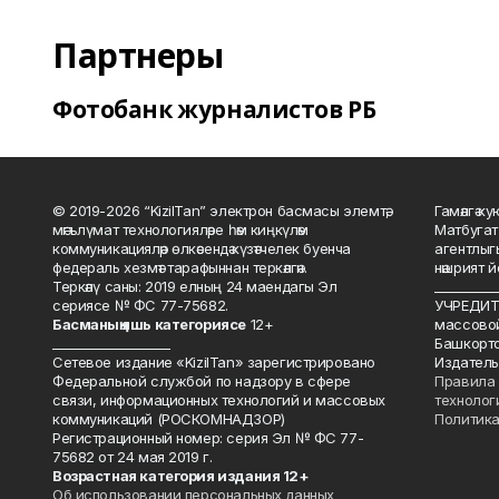
Партнеры
Фотобанк журналистов РБ
© 2019-2026 “KizilTan” электрон басмасы элемтә,
Гамәлгә 
мәгълүмат технологияләре һәм киңкүләм
Матбугат
коммуникацияләр өлкәсендә күзәтчелек буенча
агентлыг
федераль хезмәт тарафыннан теркәлгән.
нәшрият 
Теркәлү саны: 2019 елның 24 маендагы Эл
__________
сериясе № ФС 77-75682.
УЧРЕДИТЕ
Басманы
ң яшь к
атегориясе
12+
массово
___________________
Башкорто
Сетевое издание «KizilTan» зарегистрировано
Издатель
Федеральной службой по надзору в сфере
Правила 
связи, информационных технологий и массовых
технолог
коммуникаций (РОСКОМНАДЗОР)
Политика
Регистрационный номер: серия Эл № ФС 77-
75682 от 24 мая 2019 г.
Возрастная категория издания 12+
Об использовании персональных данных