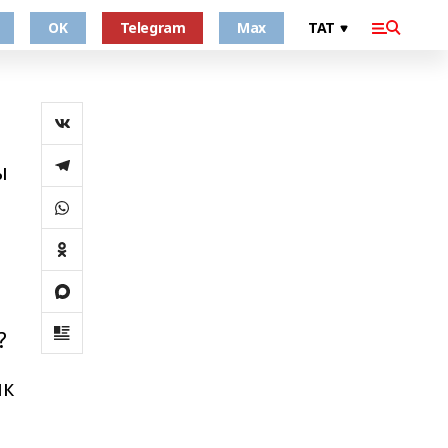
OK
Telegram
Max
ы
?
ык