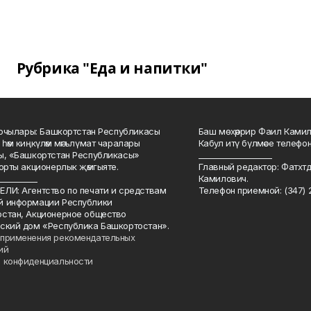
Рубрика "Еда и напитки"
куючылары: Башкортстан Республикасы
Баш мөхәррир Фаил Камил 
 һәм киңкүләм мәгълүмат чаралары
Кабул итү бүлмәсе телефоны
ы, «Башкортстан Республикасы»
___________________
йорты акционерлык җәмгыяте.
Главный редактор: Фатхт
__________
Камилович.
ЛИ: Агентство по печати и средствам
Телефон приемной: (347) 2
й информации Республики
стан, Акционерное общество
ский дом «Республика Башкортостан».
применения рекомендательных
ий
 конфиденциальности