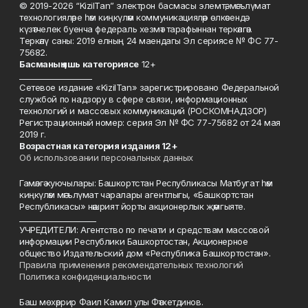
© 2019-2026 “KizilTan” электрон басмасы элемтә, мәгълүмат
технологияләре һәм киңкүләм коммуникацияләр өлкәсендә
күзәтчелек буенча федераль хезмәт тарафыннан теркәлгән.
Теркәлү саны: 2019 елның 24 маендагы Эл сериясе № ФС 77-
75682.
Басманы
ң яшь к
атегориясе
12+
___________________
Сетевое издание «KizilTan» зарегистрировано Федеральной
службой по надзору в сфере связи, информационных
технологий и массовых коммуникаций (РОСКОМНАДЗОР)
Регистрационный номер: серия Эл № ФС 77-75682 от 24 мая
2019 г.
Возрастная категория издания 12+
Об использовании персональных данных
Гамәлгә куючылары: Башкортстан Республикасы Матбугат һәм
киңкүләм мәгълүмат чаралары агентлыгы, «Башкортстан
Республикасы» нәшрият йорты акционерлык җәмгыяте.
____________________
УЧРЕДИТЕЛИ: Агентство по печати и средствам массовой
информации Республики Башкортостан, Акционерное
общество Издательский дом «Республика Башкортостан».
Правила применения рекомендательных технологий
Политика конфиденциальности
Баш мөхәррир Фаил Камил улы Фәтхетдинов.