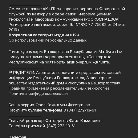
___________________
Сетевое издание «KizilTan» зарегистрировано Федеральной
службой по надзору в сфере связи, информационных
технологий и массовых коммуникаций (РОСКОМНАДЗОР)
Регистрационный номер: серия Эл № ФС 77-75682 от 24 мая
2019 г.
Возрастная категория издания 12+
Об использовании персональных данных
Гамәлгә куючылары: Башкортстан Республикасы Матбугат һәм
киңкүләм мәгълүмат чаралары агентлыгы, «Башкортстан
Республикасы» нәшрият йорты акционерлык җәмгыяте.
____________________
УЧРЕДИТЕЛИ: Агентство по печати и средствам массовой
информации Республики Башкортостан, Акционерное
общество Издательский дом «Республика Башкортостан».
Правила применения рекомендательных технологий
Политика конфиденциальности
Баш мөхәррир Фаил Камил улы Фәтхетдинов.
Кабул итү бүлмәсе телефоны: 8 (347) 272-13-61.
___________________
Главный редактор: Фатхтдинов Фаил Камилович.
Телефон приемной: (347) 272-13-61.
Телефон