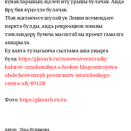
кунакларының җәлеп итү урыны булачак. Анда
йөрү бик күңелле булачак.
Төбәк җитәкчесе шулай ук Ленин исемендәге
паркта булды, анда рекреацион зонаны
төзекләндерү буенча масштаблы проект гамәлгә
ашырыла.
Бу хакта тулысынча сылтама аша укырга
була:
https://glavarb.ru/ru/news/event/radiy-
habirov-oznakomilsya-s-hodom-blagoustroystva-
obshchestvennyh-prostranstv-istoricheskogo-
centra-ufy-89128/
Фото:
https://glavarb.ru/ru
Автор:
Зөһрә Исламова