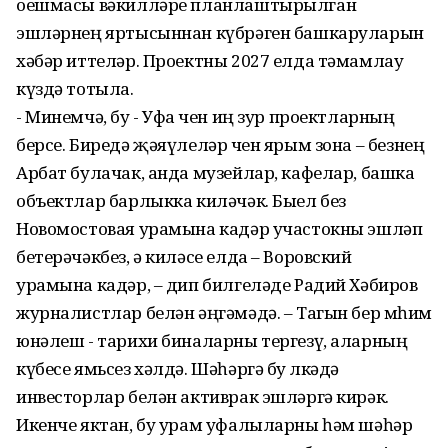
оешмасы вәкилләре планлаштырылган
эшләрнең яртысыннан күбрәген башкаруларын
хәбәр иттеләр. Проектны 2027 елда тәмамлау
күздә тотыла.
- Минемчә, бу - Уфа өчен иң зур проектларның
берсе. Биредә җәяүлеләр өчен ярым зона – безнең
Арбат булачак, анда музейлар, кафелар, башка
объектлар барлыкка киләчәк. Быел без
Новомостовая урамына кадәр участокны эшләп
бетерәчәкбез, ә киләсе елда – Воровский
урамына кадәр, – дип билгеләде Радий Хәбиров
журналистлар белән әңгәмәдә. – Тагын бер мөһим
юнәлеш - тарихи биналарны тергезү, аларның
күбесе ямьсез хәлдә. Шәһәргә бу өлкәдә
инвесторлар белән активрак эшләргә кирәк.
Икенче яктан, бу урам уфалыларны һәм шәһәр