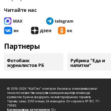
Читайте нас
Партнеры
Фотобанк
Рубрика "Еда и
журналистов РБ
напитки"
© 2019-2026 “KizilTan” электрон басмасы элемтә, мәгълүмат
технологияләре һәм киңкүләм коммуникацияләр өлкәсендә
күзәтчелек буенча федераль хезмәт тарафыннан теркәлгән.
Теркәлү саны: 2019 елның 24 маендагы Эл сериясе № ФС 77-
75682.
Басманы
ң яшь к
атегориясе
12+