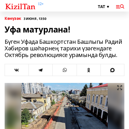
Көнүзәк
3 ИЮНЯ , 13:50
Уфа матурлана!
Бүген Уфада Башкортстан Башлыгы Радий
Хәбиров шәһәрнең тарихи үзәгендәге
Октябрь революциясе урамында булды.