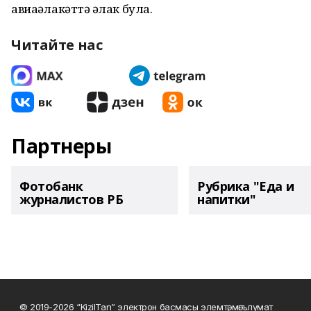
авиаһәлакәттә һәлак була.
Читайте нас
Партнеры
Фотобанк
Рубрика "Еда и
журналистов РБ
напитки"
© 2019-2026 “KizilTan” электрон басмасы элемтә, мәгълүмат