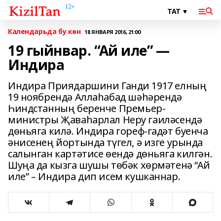
Календарьда бу көн
18 ЯНВАРЯ 2016, 21:00
19 гыйнвар. “Ай иле” —
Индира
Индира Приядаршини Ганди 1917 елның
19 ноябрендә Алла­һабад шә­һәрендә
Һиндстанның беренче Премьер-
министры Җава­һарлал Неру гаи­ләсендә
дөньяга килә. Индира гореф-гадәт буенча
әнисенең йортында түгел, ә изге урында
салынган картәтисе өендә дөньяга килгән.
Шуңа да кызга шушы төбәк хөрмәтенә “Ай
иле” – Индира дип исем кушканнар.