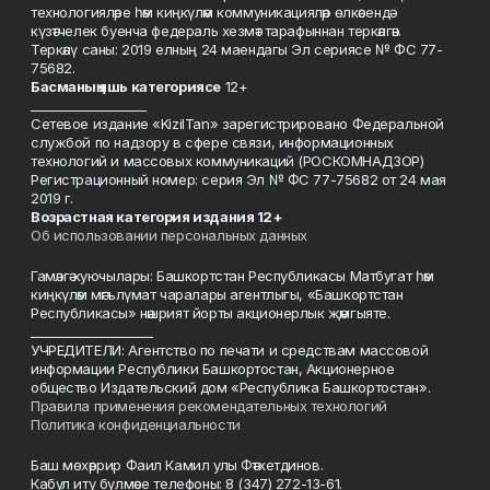
технологияләре һәм киңкүләм коммуникацияләр өлкәсендә
күзәтчелек буенча федераль хезмәт тарафыннан теркәлгән.
Теркәлү саны: 2019 елның 24 маендагы Эл сериясе № ФС 77-
75682.
Басманы
ң яшь к
атегориясе
12+
___________________
Сетевое издание «KizilTan» зарегистрировано Федеральной
службой по надзору в сфере связи, информационных
технологий и массовых коммуникаций (РОСКОМНАДЗОР)
Регистрационный номер: серия Эл № ФС 77-75682 от 24 мая
2019 г.
Возрастная категория издания 12+
Об использовании персональных данных
Гамәлгә куючылары: Башкортстан Республикасы Матбугат һәм
киңкүләм мәгълүмат чаралары агентлыгы, «Башкортстан
Республикасы» нәшрият йорты акционерлык җәмгыяте.
____________________
УЧРЕДИТЕЛИ: Агентство по печати и средствам массовой
информации Республики Башкортостан, Акционерное
общество Издательский дом «Республика Башкортостан».
Правила применения рекомендательных технологий
Политика конфиденциальности
Баш мөхәррир Фаил Камил улы Фәтхетдинов.
Кабул итү бүлмәсе телефоны: 8 (347) 272-13-61.