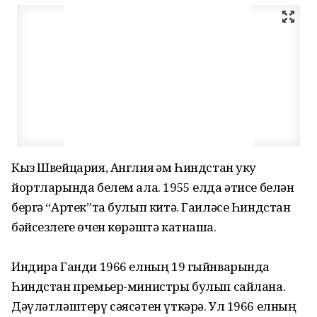
Кыз Швейцария, Англия һәм Һиндстан уку
йортларында белем ала. 1955 елда әтисе белән
бергә “Артек”та булып китә. Гаиләсе Һиндстан
бәйсезлеге өчен көрәштә катнаша.
Индира Ганди 1966 елның 19 гыйнварында
Һиндстан премьер-министры булып сайлана.
Дәүләтләштерү сәясәтен үткәрә. Ул 1966 елның