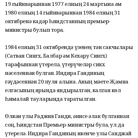
19 гыйнварыннан 1977 елның 24 мартына һәм
1980 елның 14 гыйнварыннан 1984 елның 31
октябренә кадәр Һиндстанның премьер-
министры булып тора.
1984 елның 31 октябрендә үзенең тән сакчылары
(Сатван Сингх, Балбар һәм Кехару Сингх)
тарафыннан үтерелә, үтерү­челәр сикх
нәселеннән булган. Индира Гандиның
гәүдәсеннән 20 пуля алына. Аның мәете Җамна
елгасының ярында яндырылган, калган көл
Һималай тауларында таратылган.
Өлкән улы Раджив Ганди, әнисе һәлак булганнан
соң, Һиндстан Премьер-министры була, ул да
үтерелә. Индира Гандиның икенче улы Санджай