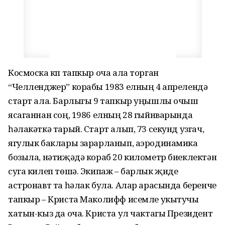
Космоска күп тапкыр оча ала торган
“Челленджер” корабы 1983 елның 4 апрелендә
старт ала. Барлыгы 9 тапкыр уңышлы очыш
ясаганнан соң, 1986 елның 28 гыйнварында
һәлакәткә тарый. Старт алып, 73 секунд узгач,
ягулык баклары зарарланып, аэродинамика
бозыла, нәтиҗәдә кораб 20 километр биеклектән
суга килеп төшә. Экипаж – барлык җиде
астронавт та һәлак була. Алар арасында беренче
тапкыр – Криста Маколифф исемле укытучы
хатын-кыз да оча. Криста ул чактагы Президент