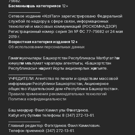
75682.
Басманы
ң яшь к
атегориясе
12+
___________________
Сетевое издание «KizilTan» зарегистрировано Федеральной
службой по надзору в сфере связи, информационных
технологий и массовых коммуникаций (РОСКОМНАДЗОР)
Регистрационный номер: серия Эл № ФС 77-75682 от 24 мая
2019 г.
Возрастная категория издания 12+
Об использовании персональных данных
Гамәлгә куючылары: Башкортстан Республикасы Матбугат һәм
киңкүләм мәгълүмат чаралары агентлыгы, «Башкортстан
Республикасы» нәшрият йорты акционерлык җәмгыяте.
____________________
УЧРЕДИТЕЛИ: Агентство по печати и средствам массовой
информации Республики Башкортостан, Акционерное
общество Издательский дом «Республика Башкортостан».
Правила применения рекомендательных технологий
Политика конфиденциальности
Баш мөхәррир Фаил Камил улы Фәтхетдинов.
Кабул итү бүлмәсе телефоны: 8 (347) 272-13-61.
___________________
Главный редактор: Фатхтдинов Фаил Камилович.
Телефон приемной: (347) 272-13-61.