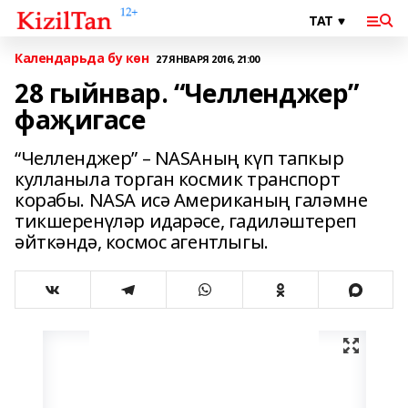
Календарьда бу көн
27 ЯНВАРЯ 2016, 21:00
28 гыйнвар. “Челленджер”
фаҗигасе
“Челленджер” – NASAның күп тапкыр
кулланыла торган космик транспорт
корабы. NASA исә Американың галәмне
тикшеренүләр идарәсе, гадиләштереп
әйткәндә, космос агентлыгы.