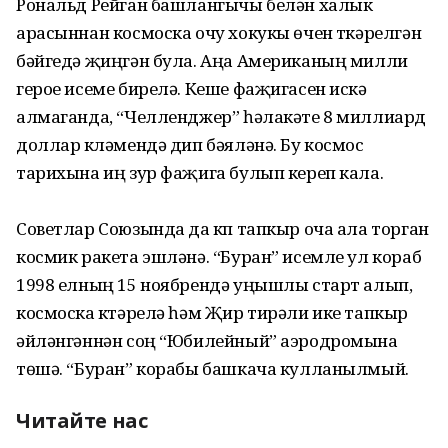
Рональд Рейган башлангычы белән халык
арасыннан космоска очу хокукы өчен үткәрелгән
бәйгедә җиңгән була. Аңа Американың милли
герое исеме бирелә. Кеше фаҗигасен искә
алмаганда, “Челленджер” һәлакәте 8 миллиард
доллар күләмендә дип бәяләнә. Бу космос
тарихына иң зур фаҗига булып кереп кала.
Советлар Союзында да күп тапкыр оча ала торган
космик ракета эшләнә. “Буран” исемле ул кораб
1998 елның 15 ноябрендә уңышлы старт алып,
космоска күтәрелә һәм Җир тирәли ике тапкыр
әйләнгәннән соң “Юбилейный” аэродромына
төшә. “Буран” корабы башкача кулланылмый.
Читайте нас