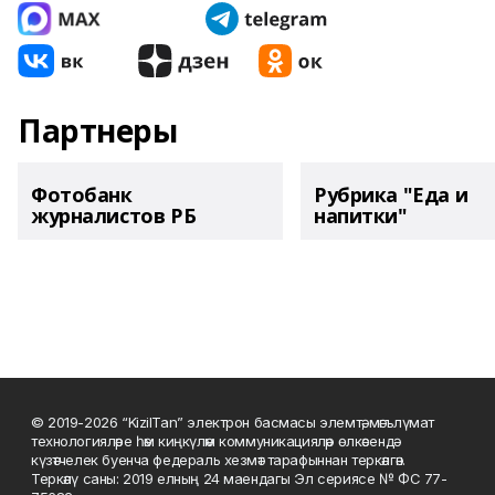
Партнеры
Фотобанк
Рубрика "Еда и
журналистов РБ
напитки"
© 2019-2026 “KizilTan” электрон басмасы элемтә, мәгълүмат
технологияләре һәм киңкүләм коммуникацияләр өлкәсендә
күзәтчелек буенча федераль хезмәт тарафыннан теркәлгән.
Теркәлү саны: 2019 елның 24 маендагы Эл сериясе № ФС 77-