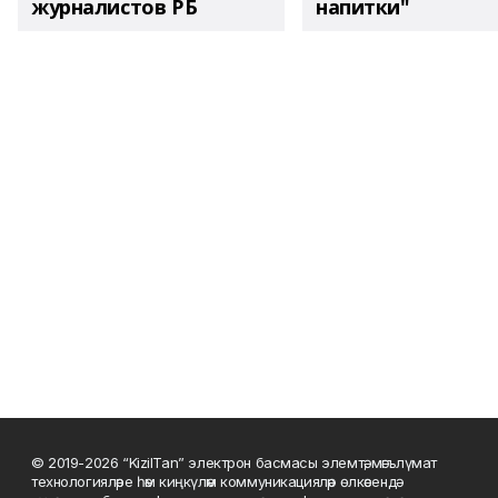
журналистов РБ
напитки"
© 2019-2026 “KizilTan” электрон басмасы элемтә, мәгълүмат
технологияләре һәм киңкүләм коммуникацияләр өлкәсендә