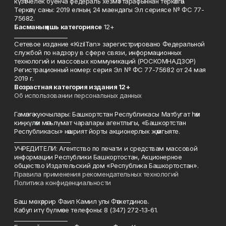
күзәтчелек буенча федераль хезмәт тарафыннан теркәлгән.
Теркәлү саны: 2019 елның 24 маендагы Эл сериясе № ФС 77-
75682.
Басманы
ң яшь к
атегориясе
12+
___________________
Сетевое издание «KizilTan» зарегистрировано Федеральной
службой по надзору в сфере связи, информационных
технологий и массовых коммуникаций (РОСКОМНАДЗОР)
Регистрационный номер: серия Эл № ФС 77-75682 от 24 мая
2019 г.
Возрастная категория издания 12+
Об использовании персональных данных
Гамәлгә куючылары: Башкортстан Республикасы Матбугат һәм
киңкүләм мәгълүмат чаралары агентлыгы, «Башкортстан
Республикасы» нәшрият йорты акционерлык җәмгыяте.
____________________
УЧРЕДИТЕЛИ: Агентство по печати и средствам массовой
информации Республики Башкортостан, Акционерное
общество Издательский дом «Республика Башкортостан».
Правила применения рекомендательных технологий
Политика конфиденциальности
Баш мөхәррир Фаил Камил улы Фәтхетдинов.
Кабул итү бүлмәсе телефоны: 8 (347) 272-13-61.
___________________