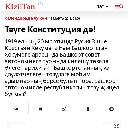
Календарьда бу көн
18 МАРТА 2016, 21:00
Тәүге Конституция дә!
1919 елның 20 мартында Русия Эшче-
Крестьян Хөкүмәте Һәм Башкортстан
Хөкүмәте арасында Башкорт совет
автономиясе турында килешү төзелә.
Әлеге тарихи акт Башкортстанның үз
дәүләтчелеген төзүдәге мөһим
адымнарның берсе булып тора. Башкорт
автономияле республикасын төзү җиңел
булмый.