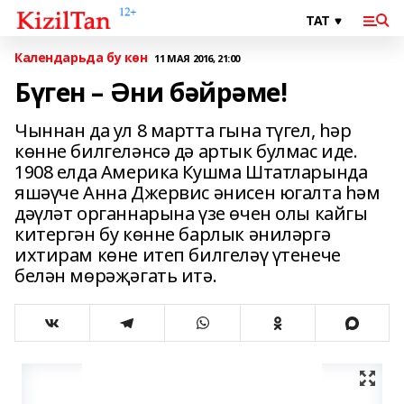
Календарьда бу көн
11 МАЯ 2016, 21:00
Бүген – Әни бәйрәме!
Чыннан да ул 8 мартта гына түгел, һәр
көнне билгеләнсә дә артык булмас иде.
1908 елда Америка Кушма Штатларында
яшәүче Анна Джервис әнисен югалта һәм
дәүләт органнарына үзе өчен олы кайгы
китергән бу көнне барлык әниләргә
ихтирам көне итеп билгеләү үтенече
белән мөрәҗәгать итә.