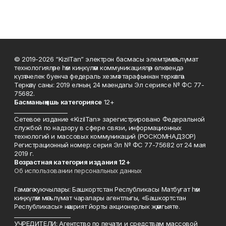
© 2019-2026 “KizilTan” электрон басмасы элемтә, мәгълүмат
технологияләре һәм киңкүләм коммуникацияләр өлкәсендә
күзәтчелек буенча федераль хезмәт тарафыннан теркәлгән.
Теркәлү саны: 2019 елның 24 маендагы Эл сериясе № ФС 77-
75682.
Басманы
ң яшь к
атегориясе
12+
___________________
Сетевое издание «KizilTan» зарегистрировано Федеральной
службой по надзору в сфере связи, информационных
технологий и массовых коммуникаций (РОСКОМНАДЗОР)
Регистрационный номер: серия Эл № ФС 77-75682 от 24 мая
2019 г.
Возрастная категория издания 12+
Об использовании персональных данных
Гамәлгә куючылары: Башкортстан Республикасы Матбугат һәм
киңкүләм мәгълүмат чаралары агентлыгы, «Башкортстан
Республикасы» нәшрият йорты акционерлык җәмгыяте.
____________________
УЧРЕДИТЕЛИ: Агентство по печати и средствам массовой