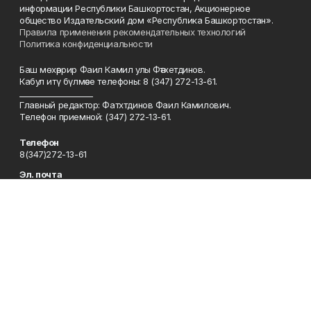
информации Республики Башкортостан, Акционерное
общество Издательский дом «Республика Башкортостан».
Правила применения рекомендательных технологий
Политика конфиденциальности
Баш мөхәррир Фаил Камил улы Фәтхетдинов.
Кабул итү бүлмәсе телефоны: 8 (347) 272-13-61.
___________________
Главный редактор: Фатхтдинов Фаил Камилович.
Телефон приемной: (347) 272-13-61.
Телефон
8(347)272-13-61
Эл. почта
kyzyltan@mail.ru
Адрес
450079, Уфа шәһәре, Октябрьнең 50 еллыгы урамы, 13 нче йорт
Рекламная служба
8(347)272-62-27
Сотрудничество
8(347)272-62-27