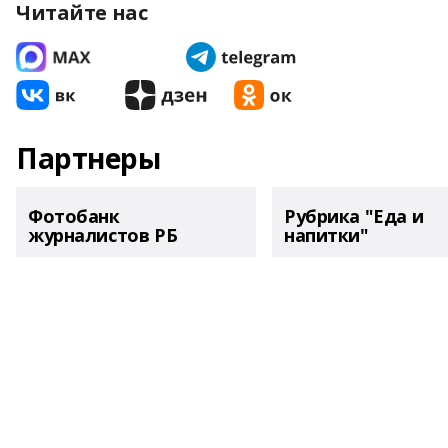
Читайте нас
Партнеры
Фотобанк
Рубрика "Еда и
журналистов РБ
напитки"