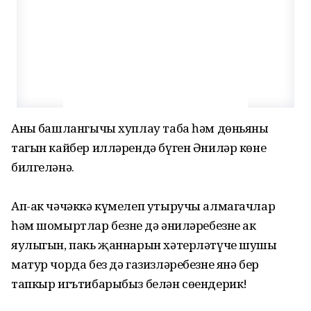
Аның башлангычы хуплау таба һәм дөньяның
тагын кайбер илләрендә бүген Әниләр көне
билгеләнә.
Ап-ак чәчәккә күмелеп утыручы алмагачлар
һәм шомыртлар безнең дә әниләребезнең ак
яулыгын, пакь җаннарын хәтерләтүче шушы
матур чорда без дә газизләребезне янә бер
тапкыр игътибарыбыз белән сөендерик!