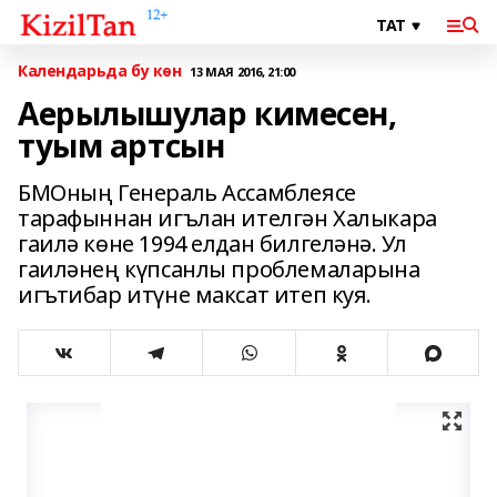
Календарьда бу көн
13 МАЯ 2016, 21:00
Аерылышулар кимесен,
туым артсын
БМОның Генераль Ассамблеясе
тарафыннан игълан ителгән Халыкара
гаилә көне 1994 елдан билгеләнә. Ул
гаиләнең күпсанлы пробле­маларына
игътибар итүне максат итеп куя.