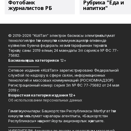
Фотобанк
Рубрика "Еда и
журналистов РБ
напитки"
© 2019-2026 “KizilTan” электрон басмасы элемтә, мәгълүмат
технологияләре һәм киңкүләм коммуникацияләр өлкәсендә
күзәтчелек буенча федераль хезмәт тарафыннан теркәлгән.
Теркәлү саны: 2019 елның 24 маендагы Эл сериясе № ФС 77-
75682.
Басманы
ң яшь к
атегориясе
12+
___________________
Сетевое издание «KizilTan» зарегистрировано Федеральной
службой по надзору в сфере связи, информационных
технологий и массовых коммуникаций (РОСКОМНАДЗОР)
Регистрационный номер: серия Эл № ФС 77-75682 от 24 мая
2019 г.
Возрастная категория издания 12+
Об использовании персональных данных
Гамәлгә куючылары: Башкортстан Республикасы Матбугат һәм
киңкүләм мәгълүмат чаралары агентлыгы, «Башкортстан
Республикасы» нәшрият йорты акционерлык җәмгыяте.
____________________
УЧРЕДИТЕЛИ: Агентство по печати и средствам массовой