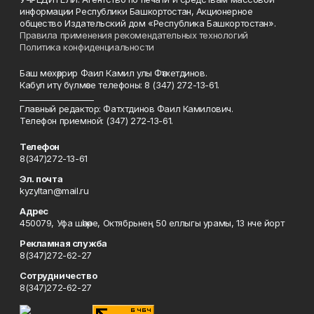
информации Республики Башкортостан, Акционерное
общество Издательский дом «Республика Башкортостан».
Правила применения рекомендательных технологий
Политика конфиденциальности
Баш мөхәррир Фаил Камил улы Фәтхетдинов.
Кабул итү бүлмәсе телефоны: 8 (347) 272-13-61.
___________________
Главный редактор: Фатхтдинов Фаил Камилович.
Телефон приемной: (347) 272-13-61.
Телефон
8(347)272-13-61
Эл. почта
kyzyltan@mail.ru
Адрес
450079, Уфа шәһәре, Октябрьнең 50 еллыгы урамы, 13 нче йорт
Рекламная служба
8(347)272-62-27
Сотрудничество
8(347)272-62-27