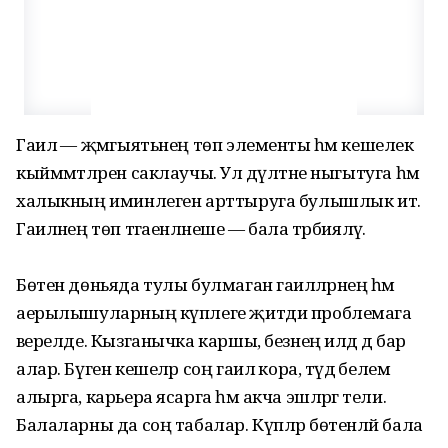
Гаилә — җәмгыятьнең төп элементы һәм кешелек
кыйм­мәтләрен саклаучы. Ул дәү­ләт­не ныгытуга һәм
халыкның иминлеген арттыруга булышлык итә.
Гаиләнең төп тәгаен­ләнеше — бала тәрбияләү.
Бөтен дөньяда тулы булмаган гаиләләрнең һәм
аерылышуларның күплеге җитди проблемага
әверелде. Кызганычка каршы, безнең илдә дә бар
алар. Бүген кешеләр соң гаилә кора, тәүдә белем
алырга, карьера ясарга һәм акча эшләргә тели.
Балаларны да соң табалар. Күпләр бөтенләй бала