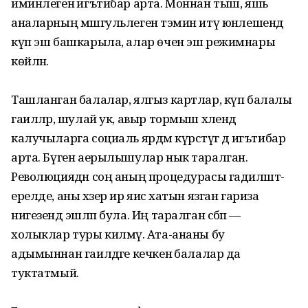
иминлегенә игътибар арта. Моннан тыш, яшь
аналарның мәшгуль­леген тәэмин итү юнәлешендә
күп эш башкарыла, алар өчен эш режимнары
көйләнә.
Ташланган балалар, ялгыз картлар, күп балалы
гаиләләр, шулай ук, авыр тормыш хәлендә
калучыларга социаль ярдәм күрсәтүгә дә игътибар
арта. Бүген аерылышулар нык таралган.
Революциядән соң аның процедурасы гадиләшт­
ерелде, аны хәзер ир яисә хатын язган гариза
нигезендә эшләп була. Иң таралган сә­бәп —
холыклар туры килмәү. Ата-ананы бу
адымыннан гаиләдәге кечкенә балалар да
туктатмый.