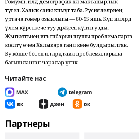
Гомумән, илдә демографик хәл мактанырлык
түгел. Халык саны кимүгә таба. Русия­леләрнең
уртача гомер озынлыгы — 60-65 яшь. Күп илләр­дә
үлем күрсәткече туу дәрә­җәсен күптән узды.
Җәмгыять­нең игътибарын шушы проблемаларга
юнәлтү өчен Халыкара гаилә көне булдырылган.
Бу көнне бөтен илләрдә гаилә проблемаларына
багышланган чаралар үтәчәк.
Читайте нас
Партнеры