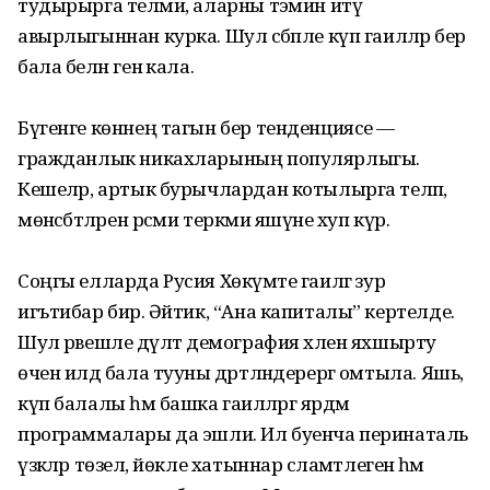
тудырырга теләми, аларны тәэмин итү
авырлыгыннан курка. Шул сәбәпле күп гаиләләр бер
бала белән генә кала.
Бүгенге көннең тагын бер тенденциясе —
гражданлык никахларының популярлыгы.
Кешеләр, артык бурычлардан котылырга теләп,
мөнәсәбәт­ләрен рәсми теркәми яшәүне хуп күрә.
Соңгы елларда Русия Хөкүмәте гаиләгә зур
игътибар бирә. Әйтик, “Ана капиталы” кертелде.
Шул рәвешле дәү­ләт демография хәлен яхшырту
өчен илдә бала тууны дәртләндерергә омтыла. Яшь,
күп балалы һәм башка гаиләләргә ярдәм
программалары да эшли. Ил буенча перинаталь
үзәкләр төзелә, йөкле хатыннар сәламәтле­генә һәм