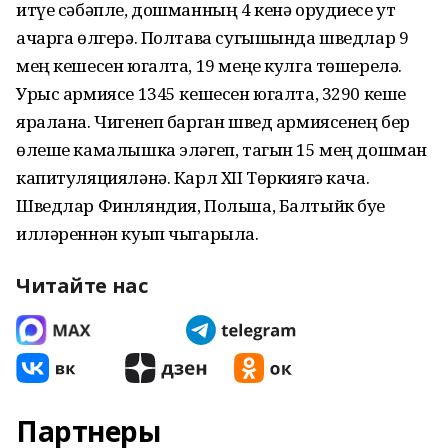
итүе сәбәпле, дошманның 4 кенә орудиесе ут
ачарга өлгерә. Полтава сугышында шведлар 9
мең кешесен югалта, 19 меңе кулга тө­шерелә.
Урыс армиясе 1345 кешесен югалта, 3290 кеше
яралана. Чигенеп барган швед армиясенең бер
өлеше камалышка эләгеп, тагын 15 мең дошман
ка­питуляцияләнә. Карл XII Төркиягә кача.
Шведлар Фин­ляндия, Польша, Балтыйк буе
илләреннән куып чыгарыла.
Читайте нас
Партнеры