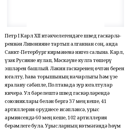
Петр I Карл XII җитәкчелегендәге швед гаскәрлә­
реннән Ливонияне тартып алганнан соң, анда
Санкт-Петербург кирмәненә нигез салына. Карл,
үзәк Русияне яулап, Мәскәүне кулга төшерү
эшләрен башлый. Ләкин гаскәренең өчтән берен
югалту, һава торышы­ның начарлыгы һәм үзе
яралану сәбәпле, Полтавада зур югалтулар
кичерә. Ул бәрелештә швед гас­кәр­ләрендә
союзниклары белән бергә 37 мең кеше, 41
артиллерия орудиесе исәпләнсә, урыс
армиясендә 60 мең кеше, 102 артиллерия
берәмлеге була. Урыс­ларның көт­мә­гәндә һөҗүм