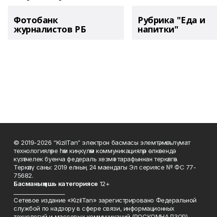
Фотобанк
Рубрика "Еда и
журналистов РБ
напитки"
© 2019-2026 “KizilTan” электрон басмасы элемтә, мәгълүмат
технологияләре һәм киңкүләм коммуникацияләр өлкәсендә
күзәтчелек буенча федераль хезмәт тарафыннан теркәлгән.
Теркәлү саны: 2019 елның 24 маендагы Эл сериясе № ФС 77-
75682.
Басманы
ң яшь к
атегориясе
12+
___________________
Сетевое издание «KizilTan» зарегистрировано Федеральной
службой по надзору в сфере связи, информационных
технологий и массовых коммуникаций (РОСКОМНАДЗОР)