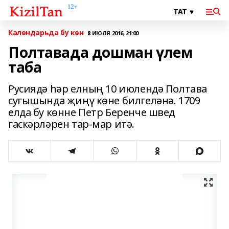
Календарьда бу көн
8 ИЮЛЯ 2016, 21:00
Полтавада дошман үлем
таба
Русиядә һәр елның 10 июлендә Полтава
сугышында җиңү көне билгеләнә. 1709
елда бу көнне Петр Беренче швед
гаскәрләрен тар-мар итә.