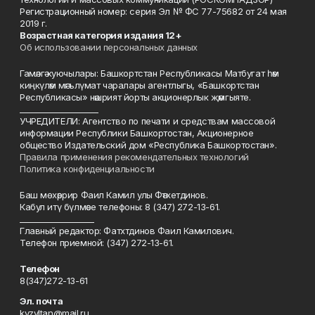
Регистрационный номер: серия Эл № ФС 77-75682 от 24 мая
2019 г.
Возрастная категория издания 12+
Об использовании персональных данных
Гамәлгә куючылары: Башкортстан Республикасы Матбугат һәм
киңкүләм мәгълүмат чаралары агентлыгы, «Башкортстан
Республикасы» нәшрият йорты акционерлык җәмгыяте.
____________________
УЧРЕДИТЕЛИ: Агентство по печати и средствам массовой
информации Республики Башкортостан, Акционерное
общество Издательский дом «Республика Башкортостан».
Правила применения рекомендательных технологий
Политика конфиденциальности
Баш мөхәррир Фаил Камил улы Фәтхетдинов.
Кабул итү бүлмәсе телефоны: 8 (347) 272-13-61.
___________________
Главный редактор: Фатхтдинов Фаил Камилович.
Телефон приемной: (347) 272-13-61.
Телефон
8(347)272-13-61
Эл. почта
kyzyltan@mail.ru