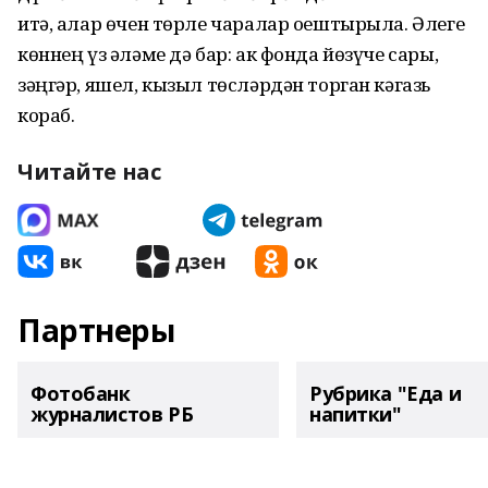
итә, алар өчен төрле чаралар оештырыла. Әлеге
көннең үз әләме дә бар: ак фонда йөзүче сары,
зәңгәр, яшел, кызыл төсләрдән торган кәгазь
кораб.
Читайте нас
Партнеры
Фотобанк
Рубрика "Еда и
журналистов РБ
напитки"