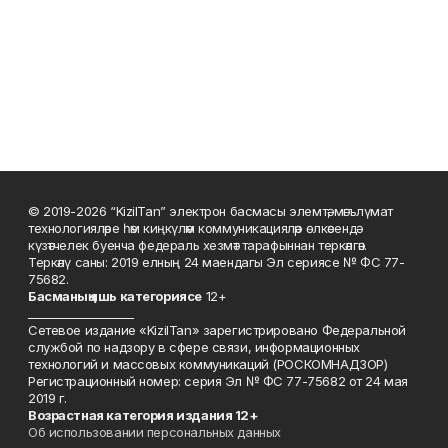
© 2019-2026 “KizilTan” электрон басмасы элемтә, мәгълүмат
технологияләре һәм киңкүләм коммуникацияләр өлкәсендә
күзәтчелек буенча федераль хезмәт тарафыннан теркәлгән.
Теркәлү саны: 2019 елның 24 маендагы Эл сериясе № ФС 77-
75682.
Басманы
ң яшь к
атегориясе
12+
___________________
Сетевое издание «KizilTan» зарегистрировано Федеральной
службой по надзору в сфере связи, информационных
технологий и массовых коммуникаций (РОСКОМНАДЗОР)
Регистрационный номер: серия Эл № ФС 77-75682 от 24 мая
2019 г.
Возрастная категория издания 12+
Об использовании персональных данных