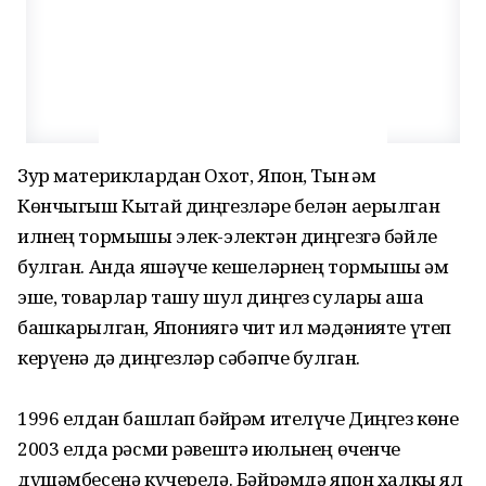
Зур материклардан Охот, Япон, Тын һәм
Көнчыгыш Кытай диңгезләре белән аерылган
илнең тормышы элек-электән диңгезгә бәйле
булган. Анда яшәүче кешеләрнең тормышы һәм
эше, товарлар ташу шул диңгез сулары аша
башкарылган, Япониягә чит ил мәдәнияте үтеп
керүенә дә диңгезләр сәбәпче булган.
1996 елдан башлап бәйрәм ителүче Диңгез көне
2003 елда рәсми рәвештә июльнең өченче
дүшәмбесенә күчерелә. Бәйрәмдә япон халкы ял