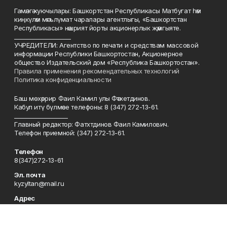
Гамәлгә куючылары: Башкортстан Республикасы Матбугат һәм
киңкүләм мәгълүмат чаралары агентлыгы, «Башкортстан
Республикасы» нәшрият йорты акционерлык җәмгыяте.
____________________
УЧРЕДИТЕЛИ: Агентство по печати и средствам массовой
информации Республики Башкортостан, Акционерное
общество Издательский дом «Республика Башкортостан».
Правила применения рекомендательных технологий
Политика конфиденциальности
Баш мөхәррир Фаил Камил улы Фәтхетдинов.
Кабул итү бүлмәсе телефоны: 8 (347) 272-13-61.
___________________
Главный редактор: Фатхтдинов Фаил Камилович.
Телефон приемной: (347) 272-13-61.
Телефон
8(347)272-13-61
Эл. почта
kyzyltan@mail.ru
Адрес
450079, Уфа шәһәре, Октябрьнең 50 еллыгы урамы, 13 нче йорт
Рекламная служба