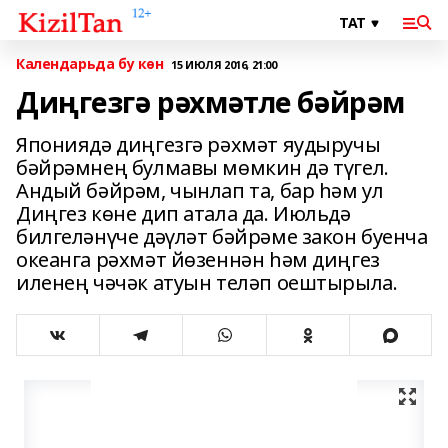
Календарьда бу көн
15 ИЮЛЯ 2016, 21:00
Диңгезгә рәхмәтле бәйрәм
Япониядә диңгезгә рәхмәт яудыручы
бәйрәмнең булмавы мөмкин дә түгел.
Андый бәйрәм, чынлап та, бар һәм ул
Диңгез көне дип атала да. Июльдә
билгеләнүче дәүләт бәйрәме закон буенча
океанга рәхмәт йөзеннән һәм диңгез
иленең чәчәк атуын теләп оештырыла.