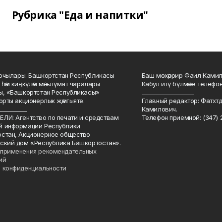
Рубрика "Еда и напитки"
куючылары: Башкортстан Республикасы
Баш мөхәррир Фаил Камил 
 һәм киңкүләм мәгълүмат чаралары
Кабул итү бүлмәсе телефоны
ы, «Башкортстан Республикасы»
___________________
йорты акционерлык җәмгыяте.
Главный редактор: Фатхт
__________
Камилович.
ЛИ: Агентство по печати и средствам
Телефон приемной: (347) 2
й информации Республики
стан, Акционерное общество
ский дом «Республика Башкортостан».
применения рекомендательных
ий
 конфиденциальности