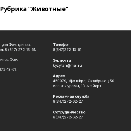
Рубрика "Животные"
улы Фәтхетдинов.
Телефон
: 8 (347) 272-13-61.
8(347)272-13-61
динов Фаил
Эл. почта
kyzyltan@mail.ru
72-13-61.
Адрес
450079, Уфа шәһәре, Октябрьнең 50
еллыгы урамы, 13 нче йорт
Рекламная служба
8(347)272-62-27
Сотрудничество
8(347)272-62-27