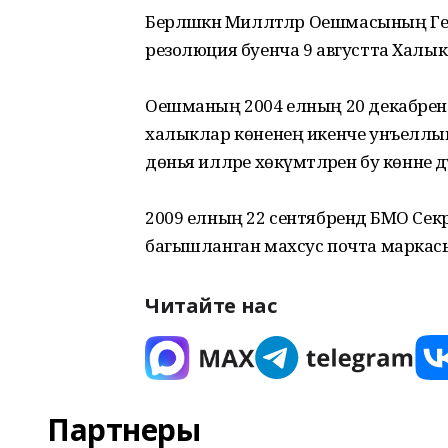
Берләшкән Милләтләр Оешмасының Г
резолюция буенча 9 августта Халык
Оешманың 2004 елның 20 декабренд
халыклар көненең икенче унъеллыг
дөнья илләре хөкүмәтләрен бу көнне дә
2009 елның 22 сентябрендә БМО Се
багышланган махсус почта маркас
Читайте нас
Партнеры