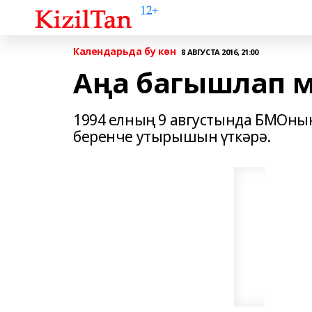
Календарьда бу көн
8 АВГУСТА 2016, 21:00
Аңа багышлап м
1994 елның 9 августында БМОны
беренче утырышын үткәрә.