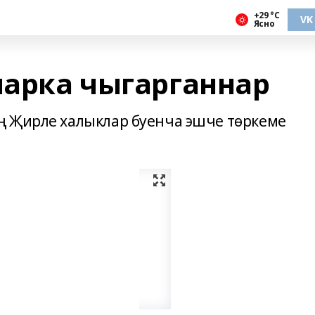
+29 °С
VK
Ясно
арка чыгарганнар
ң Җирле халыклар буенча эшче төркеме