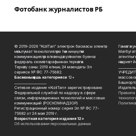
Фотобанк журналистов РБ
© 2019-2026 “KizilTan” электрон басмасы элемтә,
Гамәлгә 
мәгълүмат технологияләре һәм киңкүләм
Матбугат
коммуникацияләр өлкәсендә күзәтчелек буенча
агентлыг
федераль хезмәт тарафыннан теркәлгән.
нәшрият 
Теркәлү саны: 2019 елның 24 маендагы Эл
__________
сериясе № ФС 77-75682.
УЧРЕДИТЕ
Басманы
ң яшь к
атегориясе
12+
массово
___________________
Башкорто
Сетевое издание «KizilTan» зарегистрировано
Издатель
Федеральной службой по надзору в сфере
Правила 
связи, информационных технологий и массовых
технолог
коммуникаций (РОСКОМНАДЗОР)
Политика
Регистрационный номер: серия Эл № ФС 77-
75682 от 24 мая 2019 г.
Возрастная категория издания 12+
Об использовании персональных данных