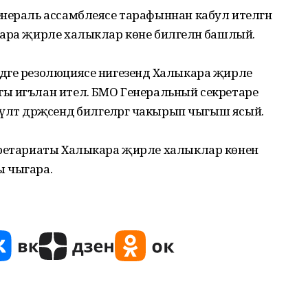
енераль ассамблеясе тарафыннан кабул ителгән
ара җирле халыклар көне билгеләнә башлый.
әге резолюциясе нигезендә Халыкара җирле
ы игълан ителә. БМО Генеральный секретаре
үләт дәрәҗәсендә билгеләргә чакырып чыгыш ясый.
кретариаты Халыкара җирле халыклар көненә
ы чыгара.