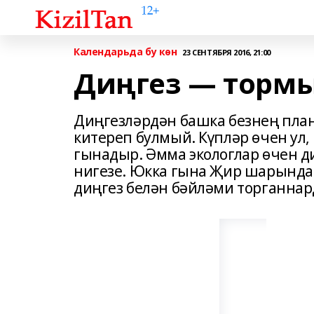
Календарьда бу көн
23 СЕНТЯБРЯ 2016, 21:00
Диңгез — торм
Диңгезләрдән башка безнең пла
китереп булмый. Күпләр өчен ул,
гынадыр. Әмма эколог­лар өчен 
нигезе. Юкка гына Җир шарында
диңгез белән бәйләми торганнар