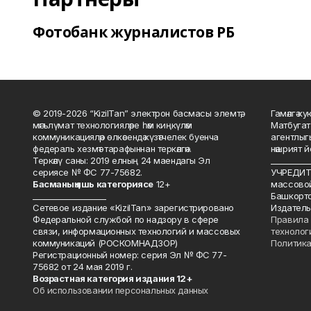
Фотобанк журналистов РБ
© 2019-2026 “KizilTan” электрон басмасы элемтә,
Гамәлгә 
мәгълүмат технологияләре һәм киңкүләм
Матбугат
коммуникацияләр өлкәсендә күзәтчелек буенча
агентлыг
федераль хезмәт тарафыннан теркәлгән.
нәшрият 
Теркәлү саны: 2019 елның 24 маендагы Эл
__________
сериясе № ФС 77-75682.
УЧРЕДИТЕ
Басманы
ң яшь к
атегориясе
12+
массово
___________________
Башкорто
Сетевое издание «KizilTan» зарегистрировано
Издатель
Федеральной службой по надзору в сфере
Правила 
связи, информационных технологий и массовых
технолог
коммуникаций (РОСКОМНАДЗОР)
Политика
Регистрационный номер: серия Эл № ФС 77-
75682 от 24 мая 2019 г.
Возрастная категория издания 12+
Об использовании персональных данных