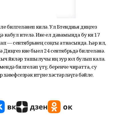
рле билгеләнеп килә. Ул Бөтендөнья диңгез
абул ите­лә. Ике ел дәвамында бу көн 17
ап — сентябрьнең соңгы атнасында. Һәр ил,
ә Диңгез көне быел 24 сентябрьдә билге­ләнә.
ыныч йөкләр ташылучы иң зур юл булып кала.
әмендә бил­ге­ләп үтү, беренче чиратта, су
хәвеф­сезрәк итүне хәстәр­ләүгә бәйле.