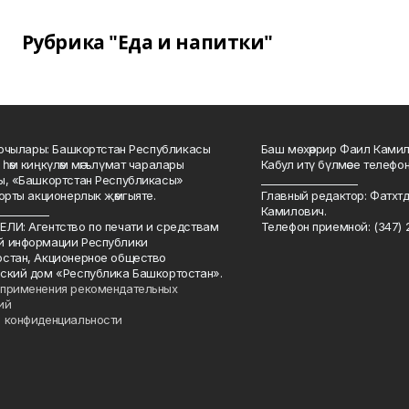
Рубрика "Еда и напитки"
куючылары: Башкортстан Республикасы
Баш мөхәррир Фаил Камил 
 һәм киңкүләм мәгълүмат чаралары
Кабул итү бүлмәсе телефоны
ы, «Башкортстан Республикасы»
___________________
йорты акционерлык җәмгыяте.
Главный редактор: Фатхт
__________
Камилович.
ЛИ: Агентство по печати и средствам
Телефон приемной: (347) 2
й информации Республики
стан, Акционерное общество
ский дом «Республика Башкортостан».
применения рекомендательных
ий
 конфиденциальности