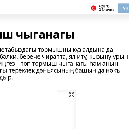
+24 °С
VK
Облачно
ыш чыганагы
нетабыздагы тормышны күз алдына да
 бәлки, берече чиратта, ял итү, кызыну уры
диңгез – төп тормыш чыганагы һәм аның
гы тереклек дөньясының башын да нәкъ
дыр.