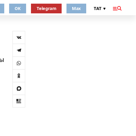
OK
Telegram
Max
ны