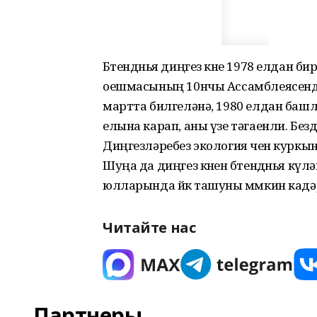
Бөтендөнья диңгез көне 1978 елдан би
оешмасының 10нчы Ассамблеясендә к
мартта билгеләнә, 1980 елдан башл
елына карап, аны үзе тәгаенли. Безд
Диңгез­ләребез экология өчен курк
Шуңа да диңгез көнен бөтен­дөнья күл
юлларында йөк ташуны мөмкин кадәр 
Читайте нас
Партнеры