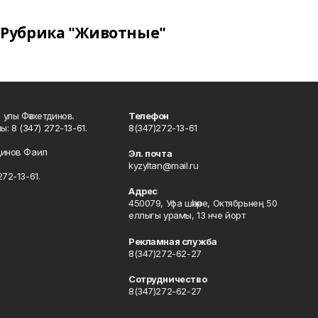
Рубрика "Животные"
улы Фәтхетдинов.
Телефон
: 8 (347) 272-13-61.
8(347)272-13-61
динов Фаил
Эл. почта
kyzyltan@mail.ru
72-13-61.
Адрес
450079, Уфа шәһәре, Октябрьнең 50
еллыгы урамы, 13 нче йорт
Рекламная служба
8(347)272-62-27
Сотрудничество
8(347)272-62-27