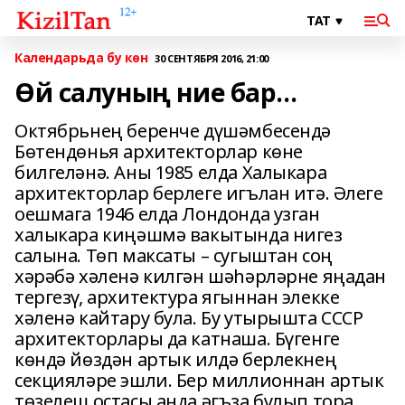
Календарьда бу көн
30 СЕНТЯБРЯ 2016, 21:00
Өй салуның ние бар...
Октябрьнең беренче дүшәмбесендә
Бөтендөнья архитекторлар көне
билгеләнә. Аны 1985 елда Халыкара
архитекторлар берлеге игълан итә. Әлеге
оешмага 1946 елда Лондонда узган
халыкара киңәшмә вакытында нигез
салына. Төп максаты – сугыштан соң
хәрәбә хәленә килгән шәһәрләрне яңадан
тергезү, архитектура ягыннан элекке
хәленә кайтару була. Бу утырышта СССР
архитекторлары да катнаша. Бүгенге
көндә йөздән артык илдә берлекнең
секцияләре эшли. Бер миллионнан артык
төзелеш остасы анда әгъза булып тора.