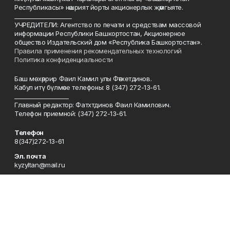
Республикасы» нәшрият йорты акционерлык җәмгыяте.
____________________
УЧРЕДИТЕЛИ: Агентство по печати и средствам массовой
информации Республики Башкортостан, Акционерное
общество Издательский дом «Республика Башкортостан».
Правила применения рекомендательных технологий
Политика конфиденциальности
Баш мөхәррир Фаил Камил улы Фәтхетдинов.
Кабул итү бүлмәсе телефоны: 8 (347) 272-13-61.
___________________
Главный редактор: Фатхтдинов Фаил Камилович.
Телефон приемной: (347) 272-13-61.
Телефон
8(347)272-13-61
Эл. почта
kyzyltan@mail.ru
Адрес
450079, Уфа шәһәре, Октябрьнең 50 еллыгы урамы, 13 нче йорт
Рекламная служба
8(347)272-62-27
Сотрудничество