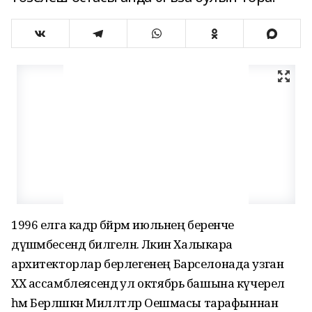
1996 елга кадәр бәйрәм июльнең беренче
дүшәмбесендә билгеләнә. Ләкин Халыкара
архитекторлар берлегенең Барселонада узган
ХХ ассамблеясендә ул октябрь башына күчерелә
һәм Берләшкән Милләтләр Оешмасы тарафыннан