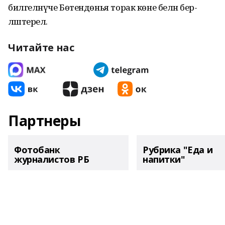
билге­ләнүче Бөтендөнья торак көне белән бер­
ләштерелә.
Читайте нас
Партнеры
Фотобанк
Рубрика "Еда и
журналистов РБ
напитки"