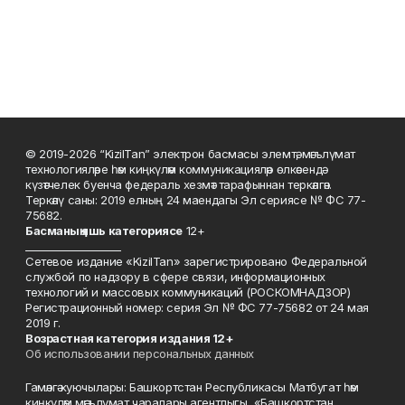
© 2019-2026 “KizilTan” электрон басмасы элемтә, мәгълүмат
технологияләре һәм киңкүләм коммуникацияләр өлкәсендә
күзәтчелек буенча федераль хезмәт тарафыннан теркәлгән.
Теркәлү саны: 2019 елның 24 маендагы Эл сериясе № ФС 77-
75682.
Басманы
ң яшь к
атегориясе
12+
___________________
Сетевое издание «KizilTan» зарегистрировано Федеральной
службой по надзору в сфере связи, информационных
технологий и массовых коммуникаций (РОСКОМНАДЗОР)
Регистрационный номер: серия Эл № ФС 77-75682 от 24 мая
2019 г.
Возрастная категория издания 12+
Об использовании персональных данных
Гамәлгә куючылары: Башкортстан Республикасы Матбугат һәм
киңкүләм мәгълүмат чаралары агентлыгы, «Башкортстан