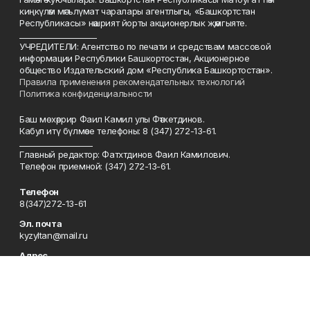
киңкүләм мәгълүмат чаралары агентлыгы, «Башкортстан
Республикасы» нәшрият йорты акционерлык җәмгыяте.
____________________
УЧРЕДИТЕЛИ: Агентство по печати и средствам массовой
информации Республики Башкортостан, Акционерное
общество Издательский дом «Республика Башкортостан».
Правила применения рекомендательных технологий
Политика конфиденциальности
Баш мөхәррир Фаил Камил улы Фәтхетдинов.
Кабул итү бүлмәсе телефоны: 8 (347) 272-13-61.
___________________
Главный редактор: Фатхтдинов Фаил Камилович.
Телефон приемной: (347) 272-13-61.
Телефон
8(347)272-13-61
Эл. почта
kyzyltan@mail.ru
Адрес
450079, Уфа шәһәре, Октябрьнең 50 еллыгы урамы, 13 нче йорт
Рекламная служба
8(347)272-62-27