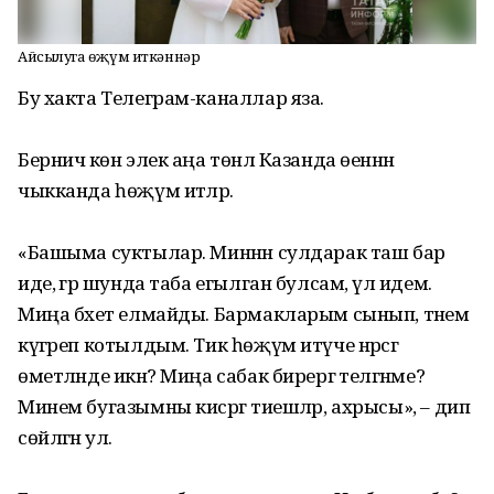
Айсылуга һөҗүм иткәннәр
Бу хакта Телеграм-каналлар яза.
Берничә көн элек аңа төнлә Казанда өеннән
чыкканда һөҗүм итәләр.
«Башыма суктылар. Миннән сулдарак таш бар
иде, әгәр шунда таба егылган булсам, үлә идем.
Миңа бәхет елмайды. Бармакларым сынып, тәнем
күгәреп котылдым. Тик һөҗүм итүче нәрсәгә
өметләнде икән? Миңа сабак бирергә теләгәнме?
Минем бугазымны кисәргә тиешләр, ахрысы», – дип
сөйләгән ул.