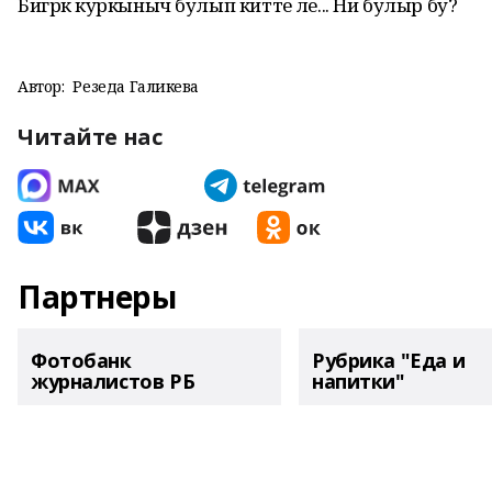
Бигрәк куркыныч булып китте әле... Ни булыр бу?
Автор:
Резеда Галикәева
Читайте нас
Партнеры
Фотобанк
Рубрика "Еда и
журналистов РБ
напитки"