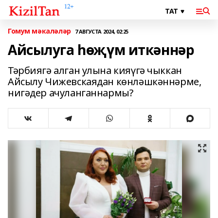
Гомум мәкаләләр
7 АВГУСТА 2024, 02:25
Айсылуга һөҗүм иткәннәр
Тәрбиягә алган улына кияүгә чыккан
Айсылу Чижевскаядан көнләшкәннәрме,
нигәдер ачуланганнармы?