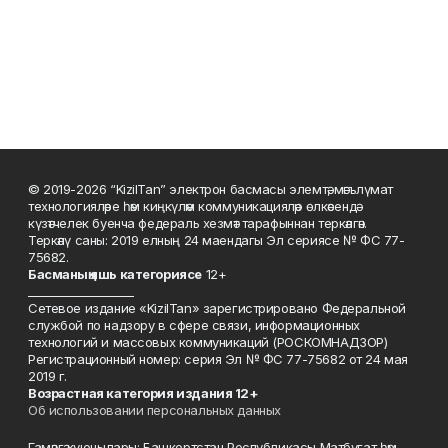
© 2019-2026 “KizilTan” электрон басмасы элемтә, мәгълүмат
технологияләре һәм киңкүләм коммуникацияләр өлкәсендә
күзәтчелек буенча федераль хезмәт тарафыннан теркәлгән.
Теркәлү саны: 2019 елның 24 маендагы Эл сериясе № ФС 77-
75682.
Басманы
ң яшь к
атегориясе
12+
___________________
Сетевое издание «KizilTan» зарегистрировано Федеральной
службой по надзору в сфере связи, информационных
технологий и массовых коммуникаций (РОСКОМНАДЗОР)
Регистрационный номер: серия Эл № ФС 77-75682 от 24 мая
2019 г.
Возрастная категория издания 12+
Об использовании персональных данных
Гамәлгә куючылары: Башкортстан Республикасы Матбугат һәм