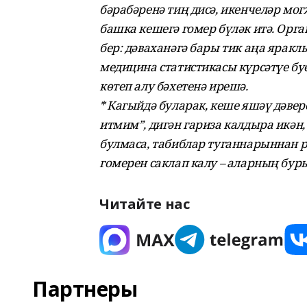
бәрабәренә тиң дисә, икенчеләр мог
башка кешегә гомер бүләк итә. Орг
бер: дәваханәгә бары тик аңа яракл
медицина статистикасы күрсәтүе бу
көтеп алу бәхетенә ирешә.
* Кагыйдә буларак, кеше яшәү дәве
итмим”, дигән гариза калдыра икән,
булмаса, табиблар туганнарыннан р
гомерен саклап калу – аларның бур
Читайте нас
Партнеры