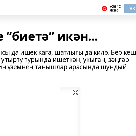
+26 °С
VK
Ясно
 “биетә” икән...
ысы да ишек кага, шатлыгы да килә. Бер ке
 утырту турында ишеткән, укыган, зәңгәр
әкин үземнең танышлар арасында шундый