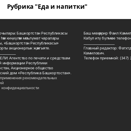
Рубрика "Еда и напитки"
куючылары: Башкортстан Республикасы
Баш мөхәррир Фаил Камил 
 һәм киңкүләм мәгълүмат чаралары
Кабул итү бүлмәсе телефоны
ы, «Башкортстан Республикасы»
___________________
йорты акционерлык җәмгыяте.
Главный редактор: Фатхт
__________
Камилович.
ЛИ: Агентство по печати и средствам
Телефон приемной: (347) 2
й информации Республики
стан, Акционерное общество
ский дом «Республика Башкортостан».
применения рекомендательных
ий
 конфиденциальности