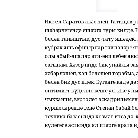
Ике ел Саратов өлкәсенең Татищев
шәһәрчегендә яшәргә туры килде. И
белән таныштык, дус-тату яшәдек,
күбрәк яшь офицерлар гаиләләре яш
олы абый-апалар әти-әни кебек якын
сагынам. Хәзер инде бик уңайлы за
хәбәрләшеп, хәл белешеп торабыз, 
белән бик дус идек. Бүгенге көндә дә
оптимист күңелле кеше ул. Ике улы,
чыкканчы, вертолет эскадрильясен
күршеләрендә генә Степан бабай бе
техника базасында хезмәт итсә дә,
күләгәсе астында ял итәргә ярата и