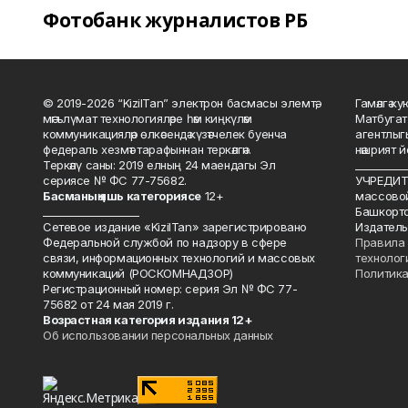
Фотобанк журналистов РБ
© 2019-2026 “KizilTan” электрон басмасы элемтә,
Гамәлгә 
мәгълүмат технологияләре һәм киңкүләм
Матбугат
коммуникацияләр өлкәсендә күзәтчелек буенча
агентлыг
федераль хезмәт тарафыннан теркәлгән.
нәшрият 
Теркәлү саны: 2019 елның 24 маендагы Эл
__________
сериясе № ФС 77-75682.
УЧРЕДИТЕ
Басманы
ң яшь к
атегориясе
12+
массово
___________________
Башкорто
Сетевое издание «KizilTan» зарегистрировано
Издатель
Федеральной службой по надзору в сфере
Правила 
связи, информационных технологий и массовых
технолог
коммуникаций (РОСКОМНАДЗОР)
Политика
Регистрационный номер: серия Эл № ФС 77-
75682 от 24 мая 2019 г.
Возрастная категория издания 12+
Об использовании персональных данных