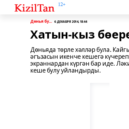
Дөнья бу...
6 ДЕКАБРЯ 2014, 18:44
Хатын-кыз бөере
Дөньяда төрле хәлләр була. Кайг
әгъзасын икенче кешегә күчереп
экраннардан күргән бар иде. Л
кеше булу уйландырды.