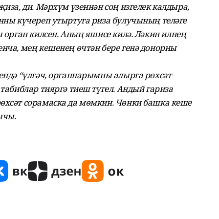
җиза, ди. Мәрхүм үзеннән соң изгелек калдыра,
анны күчереп утыртуга риза булучының теләге
ы орган килсен. Аның яшисе килә. Ләкин илнең
енча, мең кешенең өчтән бере генә донорны
рендә “үлгәч, органнарымны алырга рөхсәт
 табиблар тияргә тиеш түгел. Андый гариза
өхсәт сорамаска да мөмкин. Чөнки башка кеше
ычы.