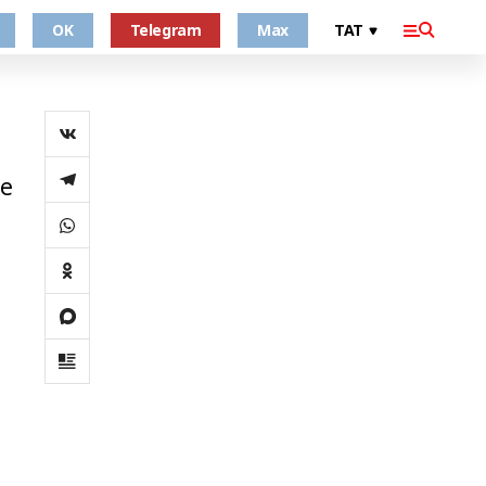
OK
Telegram
Max
ше