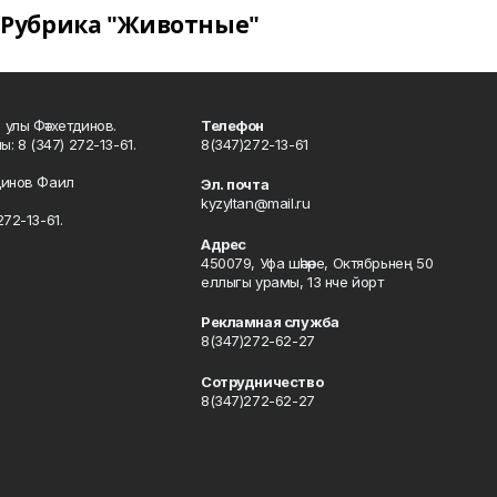
Рубрика "Животные"
улы Фәтхетдинов.
Телефон
: 8 (347) 272-13-61.
8(347)272-13-61
динов Фаил
Эл. почта
kyzyltan@mail.ru
72-13-61.
Адрес
450079, Уфа шәһәре, Октябрьнең 50
еллыгы урамы, 13 нче йорт
Рекламная служба
8(347)272-62-27
Сотрудничество
8(347)272-62-27