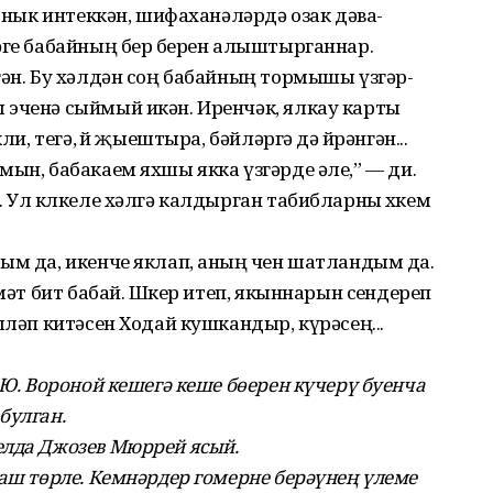
, нык интеккән, шифа­ханәләрдә озак дәва­
әге бабайның бер бөерен алыштырганнар.
гән. Бу хәлдән соң бабайның тормышы үзгәр­
 эченә сыймый икән. Иренчәк, ялкау карты
ли, тегә, өй җыештыра, бәйләргә дә өйрәнгән...
мын, бабакаем яхшы якка үзгәрде әле,” — ди.
 Ул көлкеле хәлгә калдырган табибларны хөкем
ым да, икенче яклап, аның өчен шатландым да.
мәт бит бабай. Шөкер итеп, якыннарын сөендереп
шләп китәсен Ходай кушкандыр, күрәсең...
 Ю. Вороной кешегә кеше бөерен күчерү буенча
булган.
елда Джозев Мюррей ясый.
раш төрле. Кемнәрдер гомерне берәүнең үлеме