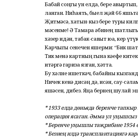
Бабай соңгы ун елда, бөере авыртып
ланган. Ниһаять, быел җәй 66 яшьт
Җитмәсә, хатын-кыз бөере туры кил
мәсенме! Ә Тамара әбинең шатлыгы
хәзер идән, табак-савыт юа, кер үтүк
Карчыгы сөенечен яшерми: “Бик шат
Тик менә картның гына кәефе китек.
итәргә гариза язган, хәтта.
Бу хәлне ишеткәч, бабайны кызганд
Ничек кенә дисәң дә, исән, сау-сәла
яшәсен, дибез. Яңа бөернең шулай э
* 1933 елда дөньяда беренче тапкыр
операция ясаган. Әмма ул уңышсыз 
* Беренче уңышлы тәҗрибәне 1954 
* Безнең илдә трансплантациягә ка