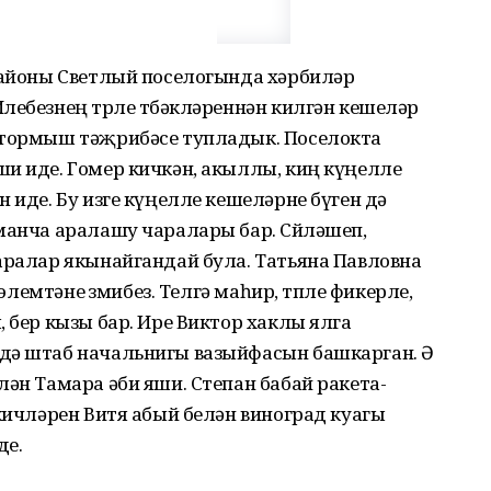
 районы Светлый поселогында хәрбиләр
лебезнең төрле төбәкләреннән килгән кешеләр
 тормыш тәҗ­рибәсе тупладык. Поселокта
и иде. Гомер кичкән, акыллы, киң күңелле
 иде. Бу изге күңелле кешеләрне бүген дә
манча аралашу чаралары бар. Сөйләшеп,
аралар якынайгандай була. Татьяна Павловна
 элемтәне өзмибез. Телгә маһир, төпле фикерле,
 бер кызы бар. Ире Виктор хаклы ялга
дә штаб начальнигы вазыйфасын башкарган. Ә
лән Тамара әби яши. Степан бабай ракета-
 кичләрен Витя абый белән виноград куагы
де.