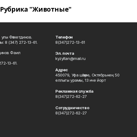
Рубрика "Животные"
улы Фәтхетдинов.
Телефон
: 8 (347) 272-13-61.
8(347)272-13-61
динов Фаил
Эл. почта
kyzyltan@mail.ru
72-13-61.
Адрес
450079, Уфа шәһәре, Октябрьнең 50
еллыгы урамы, 13 нче йорт
Рекламная служба
8(347)272-62-27
Сотрудничество
8(347)272-62-27