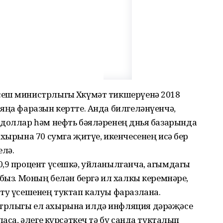
сеш министрлыгы Хөкүмәт тикшерүенә 2018
яңа фаразын кертте. Анда билге­ләнүенчә,
 доллар һәм нефть бәяләренең дөнья базарында
ахырына 70 сумга җитүе, икенчесенең исә бер
елә.
0,9 процент үсешкә, уйланылганча, агымдагы
кбыз. Моның белән бергә ил халкы керемнәре,
ату үсешенең туктап калуы фаразлана.
трлыгы ел ахырына илдә инфляция дәрәҗәсе
ласа, әлеге күрсәткеч тә бу санда тукталып