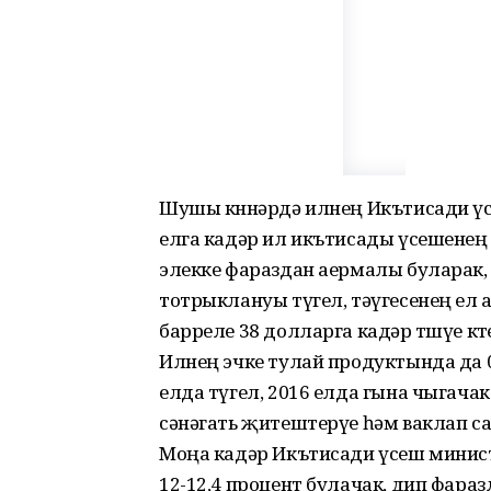
Шушы көннәрдә илнең Икътисади ү
елга кадәр ил икътисады үсешенең 
элекке фараздан аермалы буларак,
тотрыклануы түгел, тәүгесенең ел 
барреле 38 долларга кадәр төшүе көт
Илнең эчке тулай продуктында да 
елда түгел, 2016 елда гына чыгача
сәнәгать җитештерүе һәм ваклап с
Моңа кадәр Икътисади үсеш минис
12-12,4 процент булачак, дип фараз