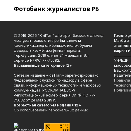
Фотобанк журналистов РБ
© 2019-2026 “KizilTan” электрон басмасы элемтә,
Гамәлгә 
мәгълүмат технологияләре һәм киңкүләм
Матбугат
коммуникацияләр өлкәсендә күзәтчелек буенча
агентлыг
федераль хезмәт тарафыннан теркәлгән.
нәшрият 
Теркәлү саны: 2019 елның 24 маендагы Эл
__________
сериясе № ФС 77-75682.
УЧРЕДИТЕ
Басманы
ң яшь к
атегориясе
12+
массово
___________________
Башкорто
Сетевое издание «KizilTan» зарегистрировано
Издатель
Федеральной службой по надзору в сфере
Правила 
связи, информационных технологий и массовых
технолог
коммуникаций (РОСКОМНАДЗОР)
Политика
Регистрационный номер: серия Эл № ФС 77-
75682 от 24 мая 2019 г.
Возрастная категория издания 12+
Об использовании персональных данных