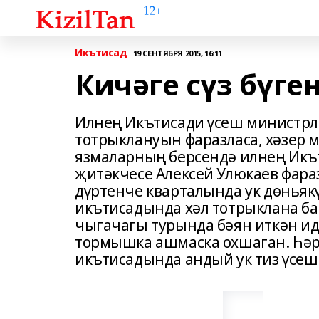
Икътисад
19 СЕНТЯБРЯ 2015, 16:11
Кичәге сүз бүг
Илнең Икътисади үсеш министрлы
тотрыклануын фаразласа, хәзер 
язмаларның берсендә илнең Икъ
җитәкчесе Алексей Улюкаев фар
дүртенче кварталында ук дөньяк
икътисадында хәл тотрыклана ба
чыгачагы турында бәян иткән ид
тормышка ашмаска охшаган. Һәрх
икътисадында андый ук тиз үсеш