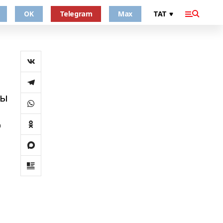
OK
Telegram
Max
гы
ң