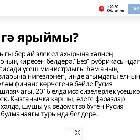
+20 °С
VK
Облачно
енгә ярыймы?
гы бер ай элек ел ахырына хәлнең
моның киресен белдерә.“Без” рубрикасында
тисади үсеш министрлыгы һәм аның
азларына нигезләнеп, инде агымдагы елны
үләм финанс көрчегенә бәйле Русия
шлаячагы, 2016 елда исә сизелерлек үсешкә
ек. Кызганычка каршы, әлеге фаразлар
әлдә, шушы ук ведомство бүген Русия
 булмачаягы турында белдерә.