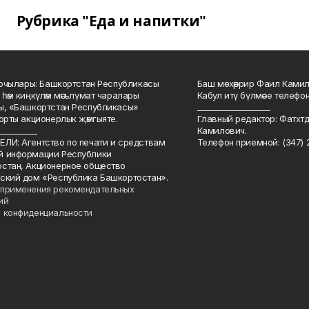
Рубрика "Еда и напитки"
куючылары: Башкортстан Республикасы
Баш мөхәррир Фаил Камил 
 һәм киңкүләм мәгълүмат чаралары
Кабул итү бүлмәсе телефоны
ы, «Башкортстан Республикасы»
___________________
йорты акционерлык җәмгыяте.
Главный редактор: Фатхт
__________
Камилович.
ЛИ: Агентство по печати и средствам
Телефон приемной: (347) 2
й информации Республики
стан, Акционерное общество
ский дом «Республика Башкортостан».
применения рекомендательных
ий
 конфиденциальности