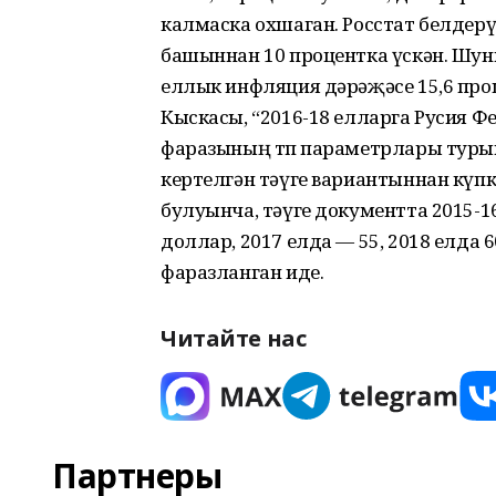
калмаска охшаган. Росстат белдерүе
башыннан 10 процентка үскән. Шу
еллык инфляция дәрәҗәсе 15,6 проц
Кыскасы, “2016-18 елларга Русия 
фаразының төп параметрлары турын
кертелгән тәүге вариан­тыннан күп
булуынча, тәүге документта 2015-16
доллар, 2017 елда — 55, 2018 елда
фаразланган иде.
Читайте нас
Партнеры