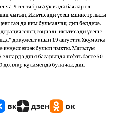
нчә, 9 сентябрьгә үк илдә бәяләр ел
ннан чыгып, Икътисади үсеш министрлыгы
енттан да ким булмаячак, дип белдерә.
Федерациясенең социаль-икътисади үсеше
да” документ аның 19 августта Хөкүмәткә
кә күңелсезрәк булып чыкты. Мәгълүм
 елларда дөнья базарында нефть бәясе 50
 60 доллар күләмендә булачак, дип