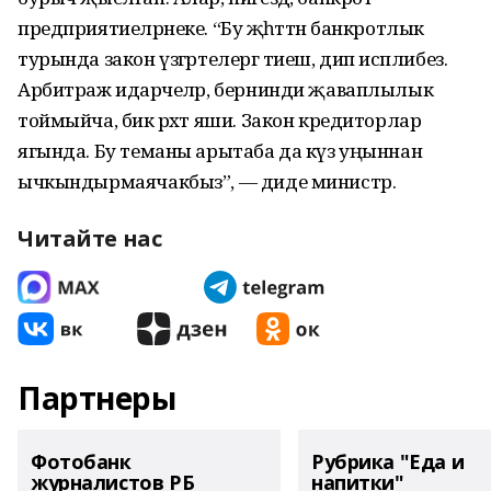
предприятиеләрнеке. “Бу җәһәттән банкротлык
турында закон үзгәртелергә тиеш, дип исәплибез.
Арбитраж идарәчеләр, бернинди җавап­лылык
тоймыйча, бик рәхәт яши. Закон кредиторлар
ягында. Бу теманы арытаба да күз уңыннан
ычкындырмаячакбыз”, — диде министр.
Читайте нас
Партнеры
Фотобанк
Рубрика "Еда и
журналистов РБ
напитки"