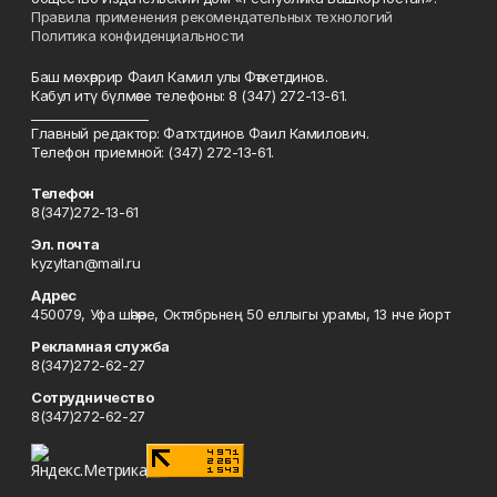
Правила применения рекомендательных технологий
Политика конфиденциальности
Баш мөхәррир Фаил Камил улы Фәтхетдинов.
Кабул итү бүлмәсе телефоны: 8 (347) 272-13-61.
___________________
Главный редактор: Фатхтдинов Фаил Камилович.
Телефон приемной: (347) 272-13-61.
Телефон
8(347)272-13-61
Эл. почта
kyzyltan@mail.ru
Адрес
450079, Уфа шәһәре, Октябрьнең 50 еллыгы урамы, 13 нче йорт
Рекламная служба
8(347)272-62-27
Сотрудничество
8(347)272-62-27