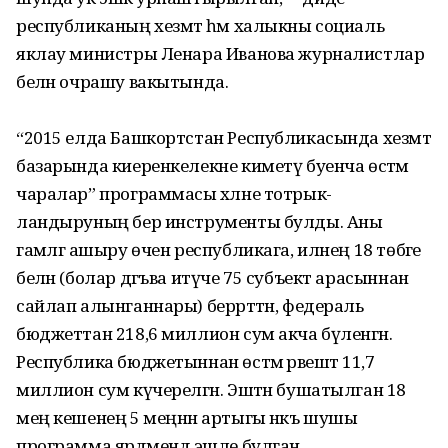
республиканың хезмәт һәм халыкны социаль
яклау министры Ленара Иванова журналистлар
белән очрашу вакытында.
“2015 елда Башкортстан Республикасында хезмәт
базарында киеренкелекне киметү буенча өстәмә
чаралар” программасы хәлне тотрык­
ландыруның бер инструменты булды. Аны
гамәлгә ашыру өчен республикага, илнең 18 төбәге
белән (болар дәгъва итүче 75 субъект арасыннан
сайлап алынганнары) бер­рәттән, федераль
бюджеттан 218,6 миллион сум акча бүленгән.
Республика бюд­жетыннан өстәмә рәвештә 11,7
миллион сум күчерелгән. Эштән бушатылган 18
мең кешенең 5 меңнән артыгы нәкъ шушы
программа ярдәмендә эшле булган.