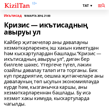
Икътисад
18 МАРТА 2016, 21:00
Кризис — икътисадның
авыруы ул
Кайбер җитәкчеләр аны дәвалауны
хезмәткәрләренең эш хакын киметүдән
һәм кыскартулардан башлады.“Кризис —
икътисадның авыруы ул”, дигән бер
билгеле шәхес. Үтергече түгел, ләкин
озайлы дәвалау таләп итә торганы. Бик
күп предриятие, оешма җитәкчеләре аны
дәвалауның төп ысулын экономияләүдә
күрде һәм, кызганычка каршы, аны
хезмәткәрләреннән башлады. Бу исә
хезмәт хакы кимүдә, кыскартуларда
чагылды.