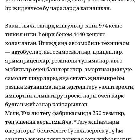
һәр җиденчесе бу чараларда катнашкан.
Вакытлыча эшләрдә мәш­гульләр саны 974 кеше
тәшкил иткән, һөнәри белем 4440 кешене
колачлаган. Нәтиҗәдә яңа автомобиль техникасы
— автобуслар, автосамосваллар, прицеплар,
ярымприцеплар, резиналы тукымалар, авто­
мобильләр өчен баш терәгечләр, амортизацияләүче
самолет шнурлары, яңа сәнәгать җилемнәре һәм
резина катнашмалары җитештерү үзләштерел­гән,
импортны алыштыру проектлары өчен кирәк
булган җиһазлар кайтарылган.
Мәсәлән, Учалы тегү фабрикасында 250 хезмәткәр,
төп эшеннән аерылмыйча, “Тегү җиһазлары
операторы” белгечлеге буенча әзерлек үтү һәм
заманча югары технологияле тегү җиһазларын