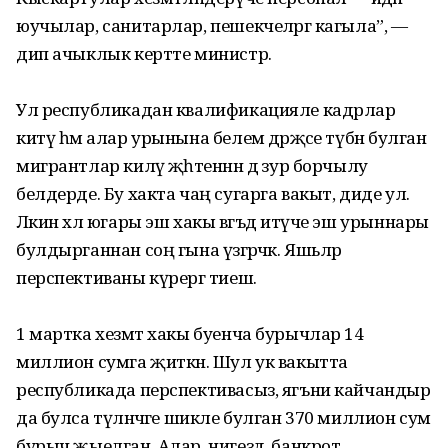
юучылар, санитарлар, пешекчеләргә кагыла”, —
дип ачыклык кертте министр.
Ул республикадан квалификацияле кадрлар
китү һәм алар урынына белем дәрәҗәсе түбән булган
мигрантлар килү җәһәтеннән дә зур борчылу
белдерде. Бу хакта чаң сугарга вакыт, диде ул.
Ләкин хәл югары эш хакы вәгъдә итүче эш урыннары
булдырганнан соң гына үзгәрәчәк. Яшьләр
перспективаны күрергә тиеш.
1 мартка хезмәт хакы буенча бурычлар 14
миллион сумга җиткән. Шул ук вакытта
республикада перспективасыз, ягъни кайчандыр
да булса түләнәчәге шикле булган 370 миллион сум
бурыч җыелган. Алар, нигездә, банкрот