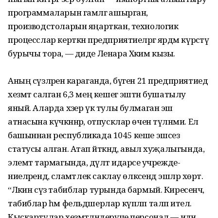
программаларын гамәлгә ашырган,
производстоларын яңарткан, технологик
процесслар керткән предприя­тиеләргә ярдәм күрсәтү
бурычы тора, — диде Ленара Хәким кызы.
Аның сүзләренә караганда, бүген 21 предприятиедә
хезмәт салган 6,3 мең кешегә эштән бушатылу
яный. Аларда хәзер үк тулы булмаган эш
атнасына күчкәннәр, отпусклар өчен түләнми. Ел
башыннан республикада 1045 кеше эшсез
статусы алган. Атап әйткәндә, авыл хуҗалыгында,
элемтә тармагында, дәүләт идарәсе учрежде­
ниеләрендә, сәламәтлек саклау өлкә­сендә эшләр хөрт.
“Ләкин сүз табиблар турында бармый. Киресенчә,
табиблар һәм фельдшерлар күпләп таләп ителә.
Кыскартулар хезмәтләндерүче персонал — идән