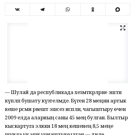
— Шулай да республикада хезмәткәрләрне эштән
күпләп бушату күзәтелмәде. Бүген 28 меңнән артык
кеше рәсми рәвештә эшсез исәпләнә, чагыштыру өчен
2009 елда аларның саны 45 мең булган. Былтыр
кыскартуга эләккән 18 мең кешенең 8,5 меңе
шунда ук эшкә урнаштырылган,— диде