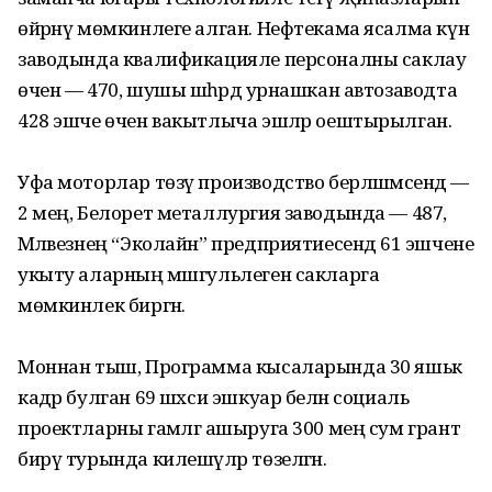
өйрәнү мөмкинлеге алган. Нефтекама ясалма күн
заводында квалификацияле персоналны саклау
өчен — 470, шушы шәһәрдә урнашкан автозаводта
428 эшче өчен вакытлыча эшләр оештырылган.
Уфа моторлар төзү производство берләшмәсендә —
2 мең, Белорет металлургия заводында — 487,
Мәләвез­нең “Эколайн” предприятиесендә 61 эшчене
укыту аларның мәшгульлеген сакларга
мөмкинлек биргән.
Моннан тыш, Программа кысаларында 30 яшькә
кадәр булган 69 шәхси эшкуар белән социаль
проектларны гамәлгә ашыруга 300 мең сум грант
бирү турында килешүләр төзелгән.