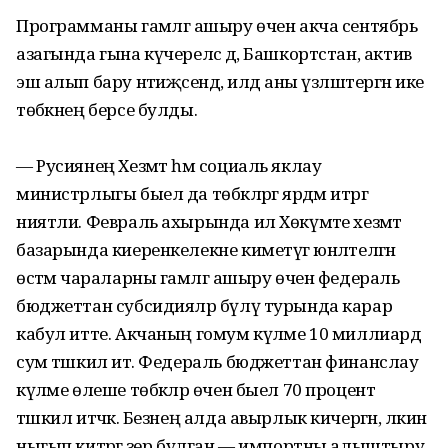
Программаны гамәлгә ашыру өчен акча сентябрь
азагында гына күчерелсә дә, Башкортстан, актив
эш алып бару нәтиҗәсендә, илдә аны үзләштергән ике
төбәкнең берсе булды.
— Русиянең Хезмәт һәм социаль яклау
министрлыгы быел да төбәкләргә ярдәм итәргә
ниятли. Февраль ахырында ил Хөкүмәте хезмәт
базарында киеренкелекне киметүгә юнәлтелгән
өстәмә чараларны гамәлгә ашыру өчен федераль
бюджеттан субсидияләр бүлү турында карар
кабул итте. Акча­ның гомум күләме 10 миллиард
сум тәшкил итә. Федераль бюджеттан финанслау
күләме өлеше төбәкләр өчен быел 70 процент
тәшкил итәчәк. Безнең алда авырлык кичергән, ләкин
ныгып китәргә әзер булган — импортны алыштыру