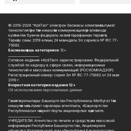
© 2019-2026 “KizilTan” электрон басмасы элемтә, мәгълүмат
технологияләре һәм киңкүләм коммуникацияләр өлкәсендә
күзәтчелек буенча федераль хезмәт тарафыннан теркәлгән.
Теркәлү саны: 2019 елның 24 маендагы Эл сериясе № ФС 77-
75682.
Басманы
ң яшь к
атегориясе
12+
___________________
Сетевое издание «KizilTan» зарегистрировано Федеральной
службой по надзору в сфере связи, информационных
технологий и массовых коммуникаций (РОСКОМНАДЗОР)
Регистрационный номер: серия Эл № ФС 77-75682 от 24 мая
2019 г.
Возрастная категория издания 12+
Об использовании персональных данных
Гамәлгә куючылары: Башкортстан Республикасы Матбугат һәм
киңкүләм мәгълүмат чаралары агентлыгы, «Башкортстан
Республикасы» нәшрият йорты акционерлык җәмгыяте.
____________________
УЧРЕДИТЕЛИ: Агентство по печати и средствам массовой
информации Республики Башкортостан, Акционерное
общество Издательский дом «Республика Башкортостан».