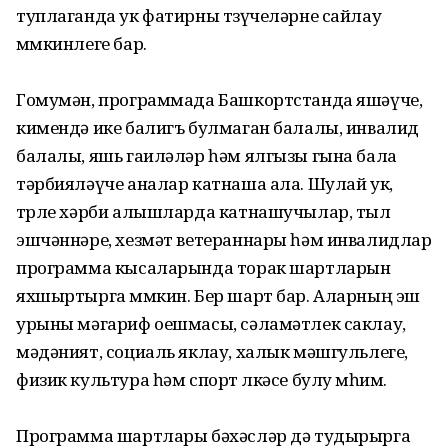
туплаганда ук фатирны төзүче­ләрне сайлау
мөмкинлеге бар.
Гомумән, программада Башкортстанда яшәүче,
кимендә ике балигъ булмаган балалы, инвалид
балалы, яшь гаиләләр һәм ялгызы гына бала
тәрбия­ләүче аналар катнаша ала. Шулай ук,
төрле хәрби алышларда катнашучылар, тыл
эшчәннәре, хез­мәт ветераннары һәм инвалидлар
программа кысаларында торак шартларын
яхшыртырга мөмкин. Бер шарт бар. Аларның эш
урыны мәгариф оешмасы, сәла­мәтлек саклау,
мәдәният, социаль яклау, халык мәшгульлеге,
физик культура һәм спорт өлкәсе булу мөһим.
Программа шартлары бәхәсләр дә тудырырга