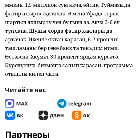
мөмкин. 1,5 миллион сум акча, әйтик, Туймазыда
фатир алырга җитәчәк. Ә менә Уфада торак
шартын яхшырту өчен бу гына аз. Акча 3-6 ел
туплана. Шушы чорда фатир хаклары да
артачак. Икенче яктан карасаң, 6-7 процент
ташламаны бер генә банк та тәкъдим итми.
Өстәвенә, Хөкүмәт 30 процент ярдәм күрсәтә.
Күре­нүенчә, бизмәнгә салып карасаң, программа
отышлы килеп чыга.
Читайте нас
Партнеры