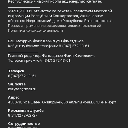
Республикасы» нәшрият йорты акционерлык җәмгыяте.
____________________
УЧРЕДИТЕЛИ: Агентство по печати и средствам массовой
информации Республики Башкортостан, Акционерное
общество Издательский дом «Республика Башкортостан».
Правила применения рекомендательных технологий
Политика конфиденциальности
Баш мөхәррир Фаил Камил улы Фәтхетдинов.
Кабул итү бүлмәсе телефоны: 8 (347) 272-13-61.
___________________
Главный редактор: Фатхтдинов Фаил Камилович.
Телефон приемной: (347) 272-13-61.
Телефон
8(347)272-13-61
Эл. почта
kyzyltan@mail.ru
Адрес
450079, Уфа шәһәре, Октябрьнең 50 еллыгы урамы, 13 нче йорт
Рекламная служба
8(347)272-62-27
Сотрудничество