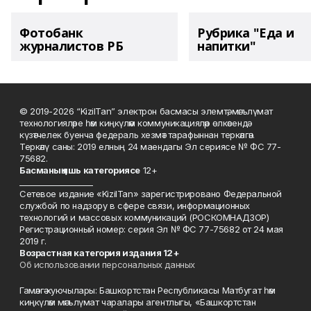
Фотобанк
Рубрика "Еда и
журналистов РБ
напитки"
© 2019-2026 “KizilTan” электрон басмасы элемтә, мәгълүмат
технологияләре һәм киңкүләм коммуникацияләр өлкәсендә
күзәтчелек буенча федераль хезмәт тарафыннан теркәлгән.
Теркәлү саны: 2019 елның 24 маендагы Эл сериясе № ФС 77-
75682.
Басманы
ң яшь к
атегориясе
12+
___________________
Сетевое издание «KizilTan» зарегистрировано Федеральной
службой по надзору в сфере связи, информационных
технологий и массовых коммуникаций (РОСКОМНАДЗОР)
Регистрационный номер: серия Эл № ФС 77-75682 от 24 мая
2019 г.
Возрастная категория издания 12+
Об использовании персональных данных
Гамәлгә куючылары: Башкортстан Республикасы Матбугат һәм
киңкүләм мәгълүмат чаралары агентлыгы, «Башкортстан