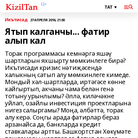
Икътисад
27 АПРЕЛЯ 2016, 21:00
Ятып калганчы... фатир
алып кал
Торак программасы кемнәргә яшәү
шартларын яхшырту мөмкинлеге бирә?
Икътисади кризис нәтиҗәсендә
халыкның сатып алу мөмкинлеге кимеде.
Мондый хәл-шартларда, иртәгәсе көнне
кайгыртып, акчаны чама белән генә
тотыну урынлымы? Әллә, киләчәкне
уйлап, озайлы инвестиция проектларына
нигез салыргамы? Моңа, әлбәттә, торак
алу керә. Соңгы арада фатирлар бераз
арзанайса да, банкларда кредит
ставкалары артты. Башкортстан Хөкүмәте