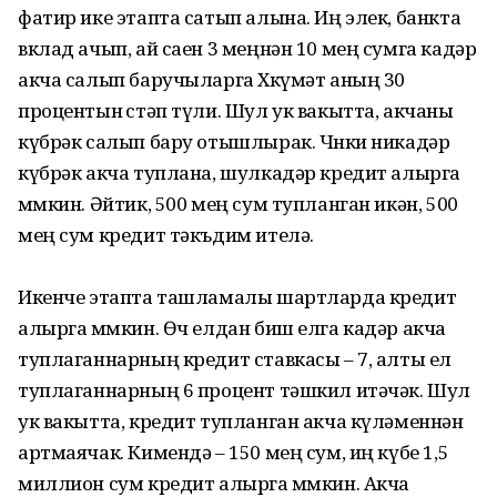
фатир ике этапта сатып алына. Иң элек, банкта
вклад ачып, ай саен 3 меңнән 10 мең сумга кадәр
акча салып баручыларга Хөкүмәт аның 30
процентын өстәп түли. Шул ук вакытта, акчаны
күбрәк салып бару отышлырак. Чөнки никадәр
күбрәк акча туплана, шулкадәр кредит алырга
мөмкин. Әйтик, 500 мең сум тупланган икән, 500
мең сум кредит тәкъдим ителә.
Икенче этапта ташламалы шартларда кредит
алырга мөмкин. Өч елдан биш елга кадәр акча
тупла­ганнарның кредит ставкасы – 7, алты ел
тупла­ганнарның 6 процент тәшкил итәчәк. Шул
ук вакытта, кредит тупланган акча күләменнән
артмаячак. Кимендә – 150 мең сум, иң күбе 1,5
миллион сум кредит алырга мөмкин. Акча