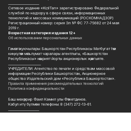
___________________
Сетевое издание «KizilTan» зарегистрировано Федеральной
службой по надзору в сфере связи, информационных
технологий и массовых коммуникаций (РОСКОМНАДЗОР)
Регистрационный номер: серия Эл № ФС 77-75682 от 24 мая
2019 г.
Возрастная категория издания 12+
Об использовании персональных данных
Гамәлгә куючылары: Башкортстан Республикасы Матбугат һәм
киңкүләм мәгълүмат чаралары агентлыгы, «Башкортстан
Республикасы» нәшрият йорты акционерлык җәмгыяте.
____________________
УЧРЕДИТЕЛИ: Агентство по печати и средствам массовой
информации Республики Башкортостан, Акционерное
общество Издательский дом «Республика Башкортостан».
Правила применения рекомендательных технологий
Политика конфиденциальности
Баш мөхәррир Фаил Камил улы Фәтхетдинов.
Кабул итү бүлмәсе телефоны: 8 (347) 272-13-61.
___________________
Главный редактор: Фатхтдинов Фаил Камилович.
Телефон приемной: (347) 272-13-61.
Телефон