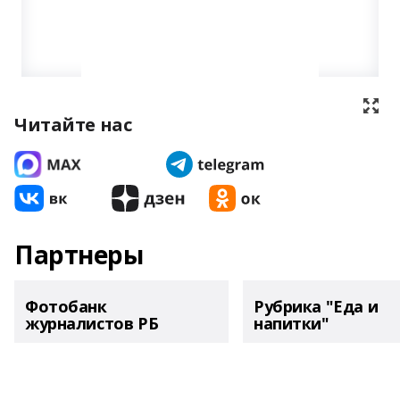
Читайте нас
Партнеры
Фотобанк
Рубрика "Еда и
журналистов РБ
напитки"