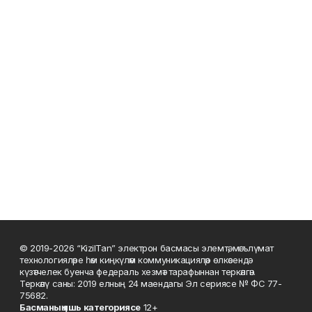
© 2019-2026 “KizilTan” электрон басмасы элемтә, мәгълүмат
технологияләре һәм киңкүләм коммуникацияләр өлкәсендә
күзәтчелек буенча федераль хезмәт тарафыннан теркәлгән.
Теркәлү саны: 2019 елның 24 маендагы Эл сериясе № ФС 77-
75682.
Басманы
ң яшь к
атегориясе
12+