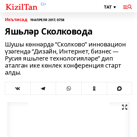
Икътисад
19 АПРЕЛЯ 2017, 07:58
Яшьләр Сколковода
Шушы көннәрдә “Сколково” инновацион
үзәгендә “Дизайн, Интернет, бизнес —
Русия яшьлеге технологияләре” дип
аталган ике көнлек конференция старт
алды.