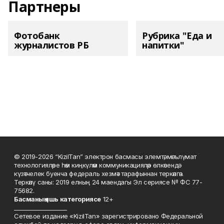
Партнеры
Фотобанк
Рубрика "Еда и
журналистов РБ
напитки"
© 2019-2026 “KizilTan” электрон басмасы элемтә, мәгълүмат
технологияләре һәм киңкүләм коммуникацияләр өлкәсендә
күзәтчелек буенча федераль хезмәт тарафыннан теркәлгән.
Теркәлү саны: 2019 елның 24 маендагы Эл сериясе № ФС 77-
75682.
Басманы
ң яшь к
атегориясе
12+
___________________
Сетевое издание «KizilTan» зарегистрировано Федеральной