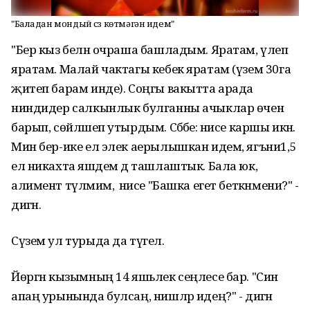
"Баладан мондый сүз көтмәгән идем"
"Бер кыз белән очраша башладым. Яратам, үлеп
яратам. Малай чактагы кебек яратам (үзем 30га
җитеп барам инде). Соңгы вакытта арада
ниндидер салкынлык булганны ачыклар өчен
барып, сөйләшеп утырдым. Сәбәбе: әнисе каршы икән.
Мин бер-ике ел элек аерылышкан идем, ягъни1,5
ел никахта яшәдем дә ташлаштык. Бала юк,
алимент түләмим, ә әнисе "Башка егет беткәнмени?" -
дигән.
Сүзем ул турыда да түгел.
Йөргән кызымның 14 яшьлек сеңлесе бар. "Син
апаң урынында булсаң, нишләр идең?" - дигән