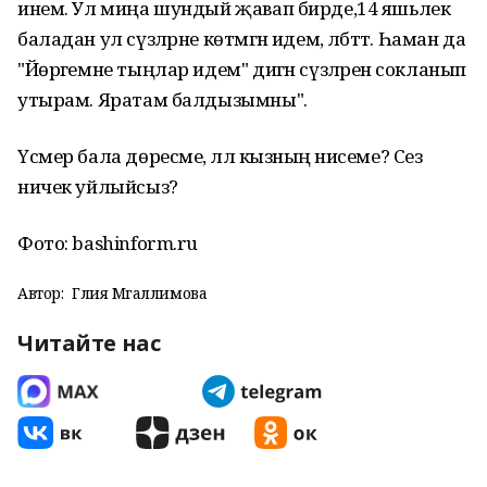
инем. Ул миңа шундый җавап бирде,14 яшьлек
баладан ул сүзләрне көтмәгән идем, әлбәттә. Һаман да
"Йөрәгемне тыңлар идем" дигән сүзләренә сокланып
утырам. Яратам балдызымны".
Үсмер бала дөресме, әллә кызның әнисеме? Сез
ничек уйлыйсыз?
Фото: bashinform.ru
Автор:
Гөлия Мөгаллимова
Читайте нас