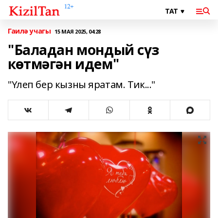
Гаилә учагы
15 МАЯ 2025, 04:28
"Баладан мондый сүз
көтмәгән идем"
"Үлеп бер кызны яратам. Тик..."