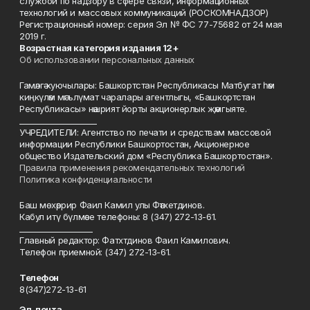
службой по надзору в сфере связи, информационных
технологий и массовых коммуникаций (РОСКОМНАДЗОР)
Регистрационный номер: серия Эл № ФС 77-75682 от 24 мая
2019 г.
Возрастная категория издания 12+
Об использовании персональных данных
Гамәлгә куючылары: Башкортстан Республикасы Матбугат һәм
киңкүләм мәгълүмат чаралары агентлыгы, «Башкортстан
Республикасы» нәшрият йорты акционерлык җәмгыяте.
____________________
УЧРЕДИТЕЛИ: Агентство по печати и средствам массовой
информации Республики Башкортостан, Акционерное
общество Издательский дом «Республика Башкортостан».
Правила применения рекомендательных технологий
Политика конфиденциальности
Баш мөхәррир Фаил Камил улы Фәтхетдинов.
Кабул итү бүлмәсе телефоны: 8 (347) 272-13-61.
___________________
Главный редактор: Фатхтдинов Фаил Камилович.
Телефон приемной: (347) 272-13-61.
Телефон
8(347)272-13-61
Эл. почта