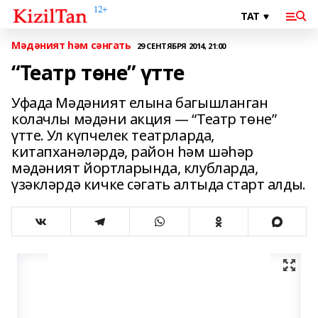
Мәдәният һәм сәнгать
29 СЕНТЯБРЯ 2014, 21:00
“Театр төне” үтте
Уфада Мәдәният елына багышланган
колачлы мәдәни акция — “Театр төне”
үтте. Ул күпчелек театрларда,
китапханәләрдә, район һәм шәһәр
мәдәният йортларында, клубларда,
үзәкләрдә кичке сәгать алтыда старт алды.