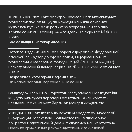
© 2019-2026 “KizilTan” электрон басмасы элемтә, мәгълүмат
технологияләре һәм киңкүләм коммуникацияләр өлкәсендә
күзәтчелек буенча федераль хезмәт тарафыннан теркәлгән.
Теркәлү саны: 2019 елның 24 маендагы Эл сериясе № ФС 77-
75682.
Басманы
ң яшь к
атегориясе
12+
___________________
Сетевое издание «KizilTan» зарегистрировано Федеральной
службой по надзору в сфере связи, информационных
технологий и массовых коммуникаций (РОСКОМНАДЗОР)
Регистрационный номер: серия Эл № ФС 77-75682 от 24 мая
2019 г.
Возрастная категория издания 12+
Об использовании персональных данных
Гамәлгә куючылары: Башкортстан Республикасы Матбугат һәм
киңкүләм мәгълүмат чаралары агентлыгы, «Башкортстан
Республикасы» нәшрият йорты акционерлык җәмгыяте.
____________________
УЧРЕДИТЕЛИ: Агентство по печати и средствам массовой
информации Республики Башкортостан, Акционерное
общество Издательский дом «Республика Башкортостан».
Правила применения рекомендательных технологий