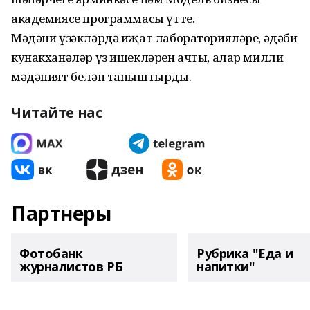
академиясе программасы үтте.
Мәдәни үзәкләрдә иҗат лабораторияләре, әдәби
кунакханәләр үз ишекләрен ачты, алар милли
мәдәният белән таныштырды.
Читайте нас
Партнеры
Фотобанк
Рубрика "Еда и
журналистов РБ
напитки"