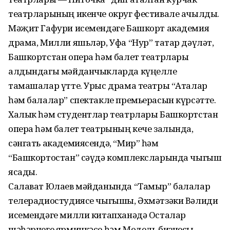
театрларының икенче округ фестивале ачылды.
Мәҗит Гафури исемендәге Башкорт академия
драма, Милли яшьләр, Уфа “Нур” татар дәүләт,
Башкортстан опера һәм балет театрлары
алдындагы мәйданчыкларда күңелле
тамашалар үтте. Урыс драма театры “Аталар
һәм балалар” спектакле премьерасын күрсәтте.
Халык һәм студентлар театрлары Башкортстан
опера һәм балет театрының кече залында,
сәнгать академиясендә, “Мир” һәм
“Башкортостан” сәүдә комплексларында чыгыш
ясады.
Салават Юлаев мәйданында “Тамыр” балалар
телерадиостудиясе чыгышы, Әхмәтзәки Вәлиди
исемендәге милли китапханәдә Осталар
шәһәрчеге ярминкәсе һәм Модель бизнесы