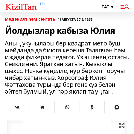
Мәдәният һәм сәнгать
11 АВГУСТА 2015, 16:35
Йолдызлар кабыза Юлия
Аның укучылары бер квадрат метр буш
мәйданда да биюгә керешә.Таләпчән һәм
иҗади фикерле педагог. Үз эшенең остасы.
Сөекле әни. Яраткан хатын. Кызыклы
шәхес. Нечкә күңелле, нур бөркеп торучы
чибәр хатын-кыз. Хореограф Юлия
Фәттахова турында бер генә сүз белән
әйтеп булмый, ул һәр яклап та уңган.