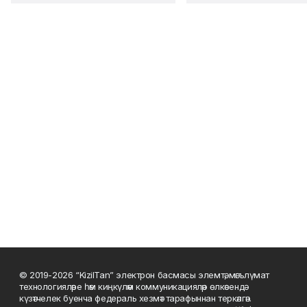
© 2019-2026 “KizilTan” электрон басмасы элемтә, мәгълүмат
технологияләре һәм киңкүләм коммуникацияләр өлкәсендә
күзәтчелек буенча федераль хезмәт тарафыннан теркәлгән.