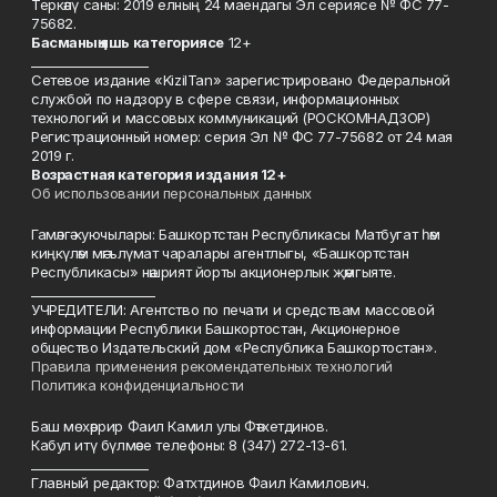
Теркәлү саны: 2019 елның 24 маендагы Эл сериясе № ФС 77-
75682.
Басманы
ң яшь к
атегориясе
12+
___________________
Сетевое издание «KizilTan» зарегистрировано Федеральной
службой по надзору в сфере связи, информационных
технологий и массовых коммуникаций (РОСКОМНАДЗОР)
Регистрационный номер: серия Эл № ФС 77-75682 от 24 мая
2019 г.
Возрастная категория издания 12+
Об использовании персональных данных
Гамәлгә куючылары: Башкортстан Республикасы Матбугат һәм
киңкүләм мәгълүмат чаралары агентлыгы, «Башкортстан
Республикасы» нәшрият йорты акционерлык җәмгыяте.
____________________
УЧРЕДИТЕЛИ: Агентство по печати и средствам массовой
информации Республики Башкортостан, Акционерное
общество Издательский дом «Республика Башкортостан».
Правила применения рекомендательных технологий
Политика конфиденциальности
Баш мөхәррир Фаил Камил улы Фәтхетдинов.
Кабул итү бүлмәсе телефоны: 8 (347) 272-13-61.
___________________
Главный редактор: Фатхтдинов Фаил Камилович.