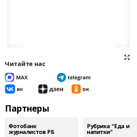
Читайте нас
Партнеры
Фотобанк
Рубрика "Еда и
журналистов РБ
напитки"