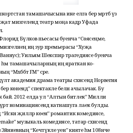
ортстан тамашачысына ике елга бер мәртәбә үз
иҗат мизге­лендә театр моңа кадәр Уфада
ә.
лорид Бүләков пьесасы буенча “Сөясеңме,
 мизгелнең иң зур премьерасы “Хуҗа
а Ваннус); Уильям Шекспир трагедиясе буенча
ы һәм тамашачыларның иң яраткан ко­
 “Мәхәббәт FM” әсәре.
әүләт академия драма театры сәхнәсендә Норвегия
ер көнендә” спектакле белән ачылачак. Бу
 бай. 2012 елда ул “Алтын битлек” Милли
үрт номинациясендә катнашуга лаек булды.
 “Искән җилләр көенә” романтик комедиясе,
ake” музыкаль комедиясе, татар сәхнәсендә
Зәйниевның “Кечтүкле уен” әкияте һәм 108нче