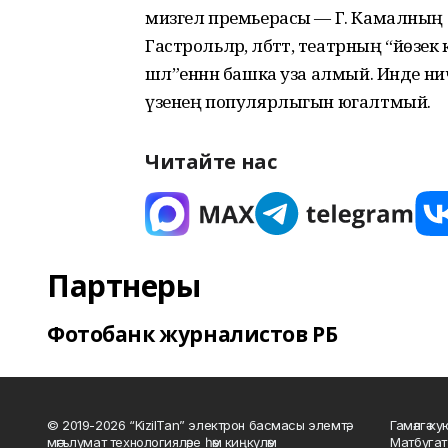
мизгел премьерасы — Г. Камалның 
Гастрольләр, әлбәттә, театрның “йөзе
шәл”еннән башка уза алмый. Инде нич
үзенең популярлыгын югалтмый.
Читайте нас
Партнеры
Фотобанк журналистов РБ
© 2019-2026 “KizilTan” электрон басмасы элемтә,
Гамәлгә 
мәгълүмат технологияләре һәм киңкүләм
Матбугат