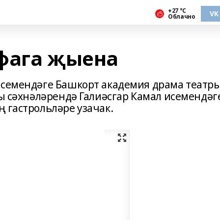
+27 °С
VK
Облачно
фага җыена
исемендәге Башкорт академия драма театр
ры сәхнәләрендә Галиәсгар Камал исемендәг
 гастрольләре узачак.