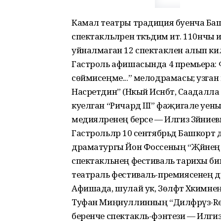
Камал театры традиция буенча Башк
спектакльләрен тәкъдим итә. 110нчы 
уйналмаган 12 спектаклен алып кил
Гастроль афишасында 4 премьера: Ф
сөймисеңме...” мелодрамасы; узган
Насретдин” (Нәкый Исәнбәт, Саадалл
куелган “Ричард III” фаҗигале уен
медияләренең берсе — Илгиз Зәйниевның
Гастрольләр 10 сентябрьдә Башкорт д
драматургы Йон Фоссеның “Җәйнең б
спектакльнең фестиваль тарихы бик
театраль фестиваль-премиясенең д
Афишада, шулай ук, Зөлфәт Хәкимнең
Туфан Миңнул­линның “Диләфрүз-Rem
беренче спектакль-фэнтези — Илгиз 