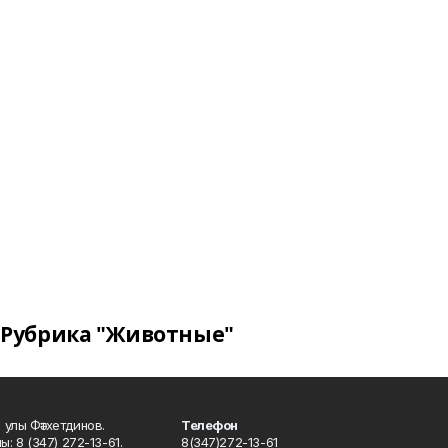
Рубрика "Животные"
улы Фәтхетдинов.
Телефон
: 8 (347) 272-13-61.
8(347)272-13-61