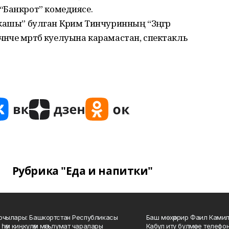
“Банкрот” комедиясе.
к кашы” булган Кәрим Тин­чуринның “Зәңгәр
әнче мәртәбә куелуына карамастан, спектакль
Рубрика "Еда и напитки"
куючылары: Башкортстан Республикасы
Баш мөхәррир Фаил Камил 
 һәм киңкүләм мәгълүмат чаралары
Кабул итү бүлмәсе телефоны