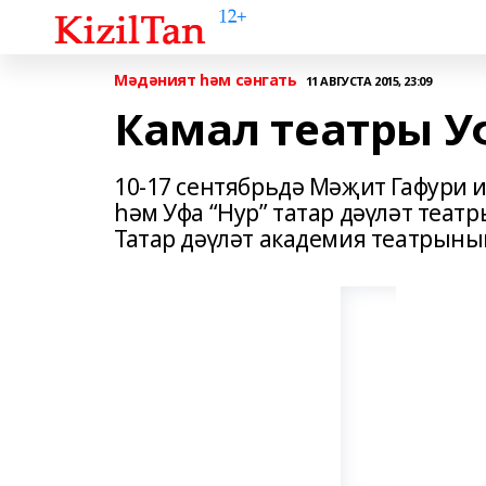
Мәдәният һәм сәнгать
11 АВГУСТА 2015, 23:09
Камал театры У
10-17 сентябрьдә Мәҗит Гафури 
һәм Уфа “Нур” татар дәүләт теат
Татар дәүләт академия театрының