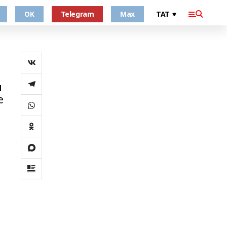
OK
Telegram
Max
ы
е