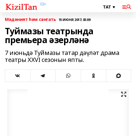
Мәдәният һәм сәнгать
15 ИЮНЯ 2017, 05:09
Туймазы театрында
премьера әзерләнә
7 июньдә Туймазы татар дәүләт драма
театры XXVI сезонын япты.