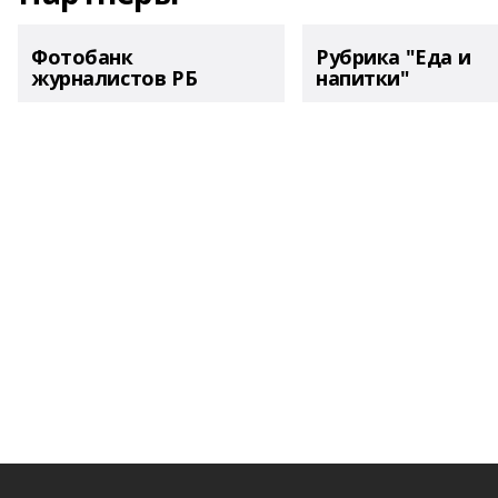
Фотобанк
Рубрика "Еда и
журналистов РБ
напитки"