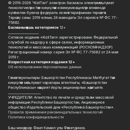
© 2019-2026 “KizilTan” электрон басмасы элемтә, мәгълүмат
технологияләре һәм киңкүләм коммуникацияләр өлкәсендә
күзәтчелек буенча федераль хезмәт тарафыннан теркәлгән.
Теркәлү саны: 2019 елның 24 маендагы Эл сериясе № ФС 77-
75682.
Басманы
ң яшь к
атегориясе
12+
___________________
Сетевое издание «KizilTan» зарегистрировано Федеральной
службой по надзору в сфере связи, информационных
технологий и массовых коммуникаций (РОСКОМНАДЗОР)
Регистрационный номер: серия Эл № ФС 77-75682 от 24 мая
2019 г.
Возрастная категория издания 12+
Об использовании персональных данных
Гамәлгә куючылары: Башкортстан Республикасы Матбугат һәм
киңкүләм мәгълүмат чаралары агентлыгы, «Башкортстан
Республикасы» нәшрият йорты акционерлык җәмгыяте.
____________________
УЧРЕДИТЕЛИ: Агентство по печати и средствам массовой
информации Республики Башкортостан, Акционерное
общество Издательский дом «Республика Башкортостан».
Правила применения рекомендательных технологий
Политика конфиденциальности
Баш мөхәррир Фаил Камил улы Фәтхетдинов.