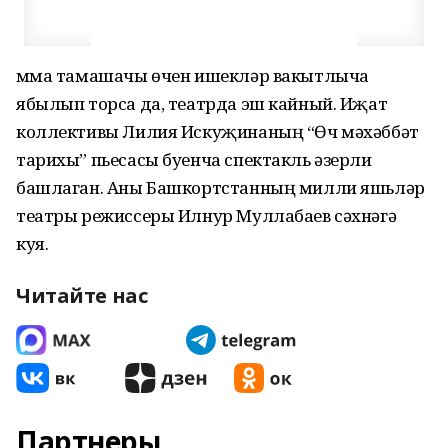
Әмма тамашачы өчен ишекләр вакытлыча
ябылып торса да, театрда эш кайный. Иҗат
коллективы Лилия Искуҗинаның “Өч мәхәббәт
тарихы” пьесасы буенча спектакль әзерли
башлаган. Аны Башкортстанның милли яшьләр
театры режиссеры Илнур Муллабаев сәхнәгә
куя.
Читайте нас
Партнеры