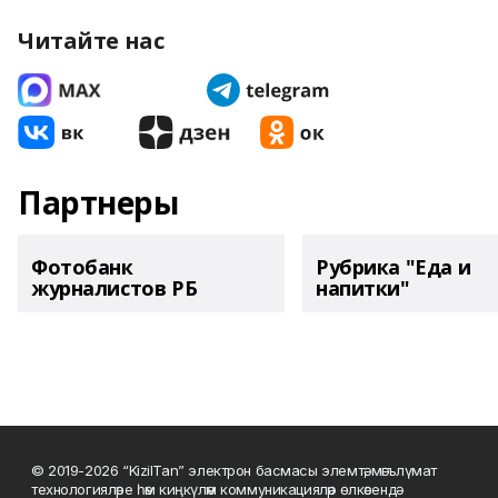
Читайте нас
Партнеры
Фотобанк
Рубрика "Еда и
журналистов РБ
напитки"
© 2019-2026 “KizilTan” электрон басмасы элемтә, мәгълүмат
технологияләре һәм киңкүләм коммуникацияләр өлкәсендә