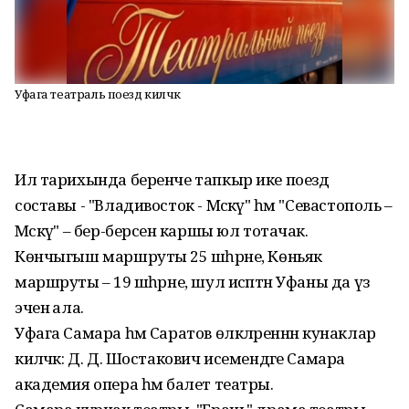
Уфага театраль поезд киләчәк
Ил тарихында беренче тапкыр ике поезд
составы - "Владивосток - Мәскәү" һәм "Севастополь –
Мәскәү" – бер-берсенә каршы юл тотачак.
Көнчыгыш маршруты 25 шәһәрне, Көньяк
маршруты – 19 шәһәрне, шул исәптән Уфаны да үз
эченә ала.
Уфага Самара һәм Саратов өлкәләреннән кунаклар
киләчәк: Д. Д. Шостакович исемендәге Самара
академия опера һәм балет театры.