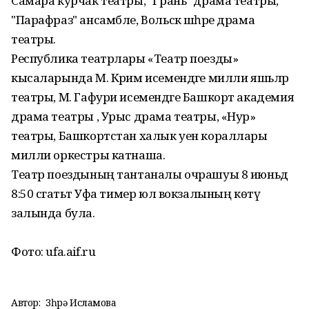
Самара курчак театры, "Грань" драма театры,
"Парафраз" ансамбле, Вольск шәһәре драма
театры.
Республика театрлары «Театр поезды»
кысаларында М. Кәрим исемендәге милли яшьләр
театры, М. Гафури исемендәге Башкорт академия
драма театры , Урыс драма театры, «Нур»
театры, Башкортстан халык уен кораллары
милли оркестры катнаша.
Театр поездының тантаналы очрашуы 8 июньдә
8:50 сәгатьтә Уфа тимер юл вокзалының көтү
залында була.
Фото: ufa.aif.ru
Автор:
Зөһрә Исламова