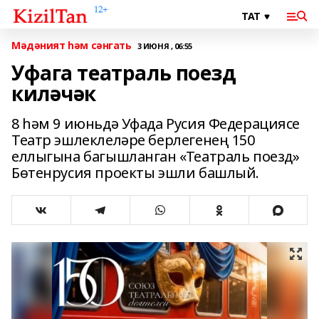
Мәдәният һәм сәнгать
3 ИЮНЯ , 06:55
Уфага театраль поезд
киләчәк
8 һәм 9 июньдә Уфада Русия Федерациясе
Театр эшлеклеләре берлегенең 150
еллыгына багышланган «Театраль поезд»
Бөтенрусия проекты эшли башлый.