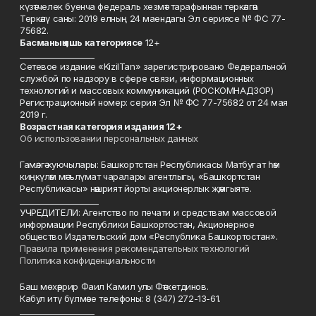
күзәтчелек буенча федераль хезмәт тарафыннан теркәлгән.
Теркәлү саны: 2019 елның 24 маендагы Эл сериясе № ФС 77-
75682.
Басманы
ң яшь к
атегориясе
12+
___________________
Сетевое издание «KizilTan» зарегистрировано Федеральной
службой по надзору в сфере связи, информационных
технологий и массовых коммуникаций (РОСКОМНАДЗОР)
Регистрационный номер: серия Эл № ФС 77-75682 от 24 мая
2019 г.
Возрастная категория издания 12+
Об использовании персональных данных
Гамәлгә куючылары: Башкортстан Республикасы Матбугат һәм
киңкүләм мәгълүмат чаралары агентлыгы, «Башкортстан
Республикасы» нәшрият йорты акционерлык җәмгыяте.
____________________
УЧРЕДИТЕЛИ: Агентство по печати и средствам массовой
информации Республики Башкортостан, Акционерное
общество Издательский дом «Республика Башкортостан».
Правила применения рекомендательных технологий
Политика конфиденциальности
Баш мөхәррир Фаил Камил улы Фәтхетдинов.
Кабул итү бүлмәсе телефоны: 8 (347) 272-13-61.
___________________