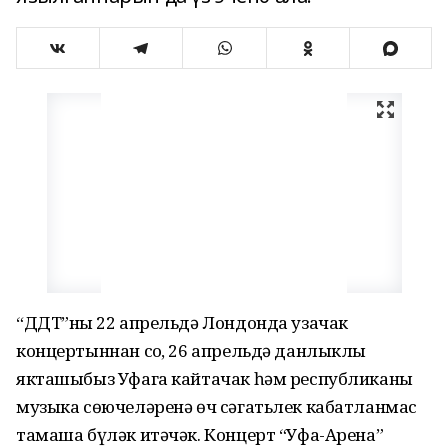
“ДДТ”ның 22 апрельдә Лондонда узачак
концертыннан соң, 26 апрельдә данлыклы
якташыбыз Уфага кайтачак һәм республиканың
музыка сөючеләренә өч сәгатьлек кабатланмас
тамаша бүләк итәчәк. Концерт “Уфа-Арена”