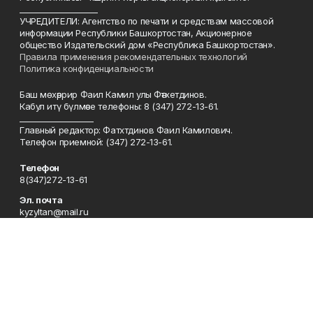
____________________
УЧРЕДИТЕЛИ: Агентство по печати и средствам массовой
информации Республики Башкортостан, Акционерное
общество Издательский дом «Республика Башкортостан».
Правила применения рекомендательных технологий
Политика конфиденциальности
Баш мөхәррир Фаил Камил улы Фәтхетдинов.
Кабул итү бүлмәсе телефоны: 8 (347) 272-13-61.
___________________
Главный редактор: Фатхтдинов Фаил Камилович.
Телефон приемной: (347) 272-13-61.
Телефон
8(347)272-13-61
Эл. почта
kyzyltan@mail.ru
Адрес
450079, Уфа шәһәре, Октябрьнең 50 еллыгы урамы, 13 нче йорт
Рекламная служба
8(347)272-62-27
Сотрудничество
8(347)272-62-27