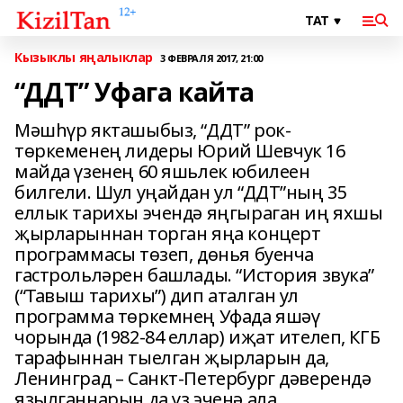
Кызыклы яңалыклар
3 ФЕВРАЛЯ 2017, 21:00
“ДДТ” Уфага кайта
Мәшһүр якташыбыз, “ДДТ” рок-
төркеменең лидеры Юрий Шевчук 16
майда үзенең 60 яшьлек юбилеен
билгели. Шул уңайдан ул “ДДТ”ның 35
еллык тарихы эчендә яңгыраган иң яхшы
җырларыннан торган яңа концерт
программасы төзеп, дөнья буенча
гастрольләрен башлады. “История звука”
(“Тавыш тарихы”) дип аталган ул
программа төркемнең Уфада яшәү
чорында (1982-84 еллар) иҗат ителеп, КГБ
тарафыннан тыелган җырларын да,
Ленинград – Санкт-Петербург дәверендә
язылганнарын да үз эченә ала.