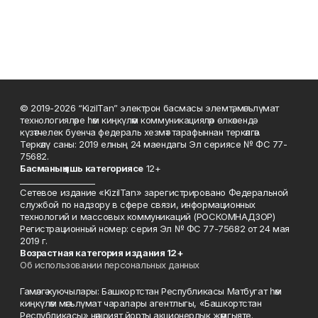
© 2019-2026 “KizilTan” электрон басмасы элемтә, мәгълүмат
технологияләре һәм киңкүләм коммуникацияләр өлкәсендә
күзәтчелек буенча федераль хезмәт тарафыннан теркәлгән.
Теркәлү саны: 2019 елның 24 маендагы Эл сериясе № ФС 77-
75682.
Басманы
ң яшь к
атегориясе
12+
___________________
Сетевое издание «KizilTan» зарегистрировано Федеральной
службой по надзору в сфере связи, информационных
технологий и массовых коммуникаций (РОСКОМНАДЗОР)
Регистрационный номер: серия Эл № ФС 77-75682 от 24 мая
2019 г.
Возрастная категория издания 12+
Об использовании персональных данных
Гамәлгә куючылары: Башкортстан Республикасы Матбугат һәм
киңкүләм мәгълүмат чаралары агентлыгы, «Башкортстан
Республикасы» нәшрият йорты акционерлык җәмгыяте.