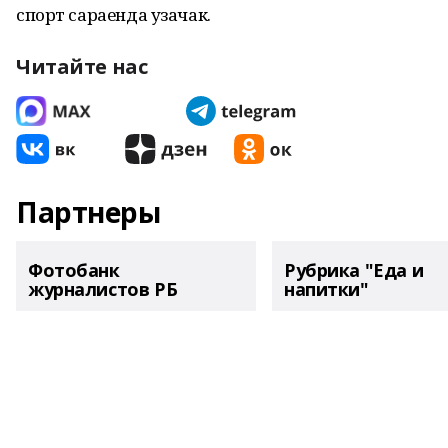
спорт сараенда узачак.
Читайте нас
Партнеры
Фотобанк
Рубрика "Еда и
журналистов РБ
напитки"