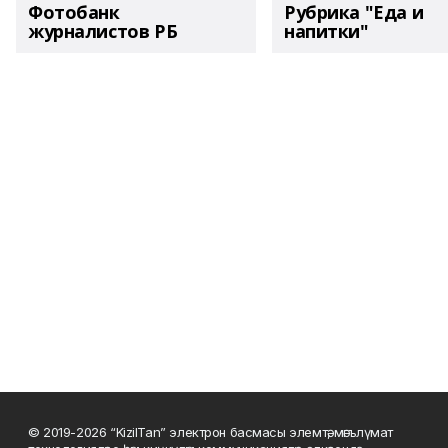
Фотобанк
Рубрика "Еда и
журналистов РБ
напитки"
© 2019-2026 “KizilTan” электрон басмасы элемтә, мәгълүмат