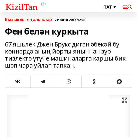
Кызыклы яңалыклар
7 ИЮНЯ 2017, 12:26
Фен белән куркыта
67 яшьлек Джен Брукс дигән әбекәй бу
көннәрдә аның йорты яныннан зур
тизлектә үтүче машиналарга каршы бик
шәп чара уйлап тапкан.