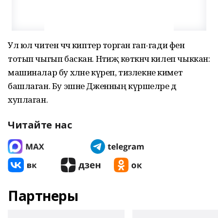
Ул юл читенә чәч киптерә торган гап-гади фен
тотып чыгып баскан. Нәтиҗә көткәнчә килеп чыккан:
машиналар бу хәлне күреп, тизлекне киметә
башлаган. Бу эшне Дженның күршеләре дә
хуплаган.
Читайте нас
Партнеры