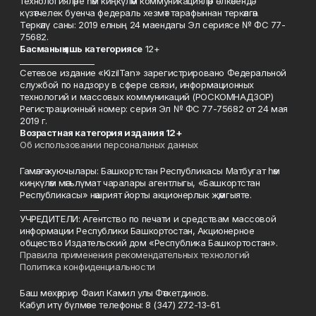
технологияләре һәм киңкүләм коммуникацияләр өлкәсендә
күзәтчелек буенча федераль хезмәт тарафыннан теркәлгән.
Теркәлү саны: 2019 елның 24 маендагы Эл сериясе № ФС 77-
75682.
Басманы
ң яшь к
атегориясе
12+
___________________
Сетевое издание «KizilTan» зарегистрировано Федеральной
службой по надзору в сфере связи, информационных
технологий и массовых коммуникаций (РОСКОМНАДЗОР)
Регистрационный номер: серия Эл № ФС 77-75682 от 24 мая
2019 г.
Возрастная категория издания 12+
Об использовании персональных данных
Гамәлгә куючылары: Башкортстан Республикасы Матбугат һәм
киңкүләм мәгълүмат чаралары агентлыгы, «Башкортстан
Республикасы» нәшрият йорты акционерлык җәмгыяте.
____________________
УЧРЕДИТЕЛИ: Агентство по печати и средствам массовой
информации Республики Башкортостан, Акционерное
общество Издательский дом «Республика Башкортостан».
Правила применения рекомендательных технологий
Политика конфиденциальности
Баш мөхәррир Фаил Камил улы Фәтхетдинов.
Кабул итү бүлмәсе телефоны: 8 (347) 272-13-61.