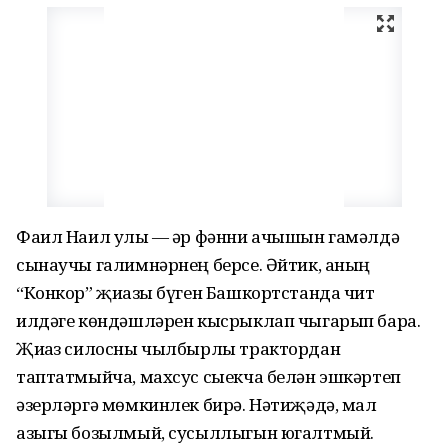
Фаил Наил улы — һәр фәнни ачышын гамәлдә
сынаучы галимнәрнең берсе. Әйтик, аның
“Конкор” җиһазы бүген Башкортстанда чит
илдәге көндәшләрен кысрыклап чыгарып бара.
Җиһаз силосны чылбырлы трактордан
таптатмыйча, махсус сыекча белән эшкәртеп
әзерләргә мөмкинлек бирә. Нәтиҗәдә, мал
азыгы бозылмый, сусыллыгын югалтмый.