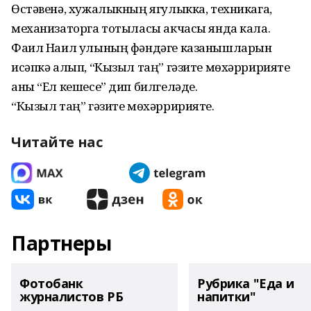
Өстәвенә, хужалыкның ягулыкка, техникага,
механизаторга тотыласы акчасы янда кала.
Фаил Наил улының фәндәге казанышларын
исәпкә алып, “Кызыл таң” гәзите мөхәрририяте
аны “Ел кешесе” дип билгеләде.
“Кызыл таң” гәзите мөхәрририяте.
Читайте нас
Партнеры
Фотобанк
Рубрика "Еда и
журналистов РБ
напитки"