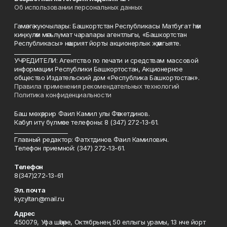
Об использовании персональных данных
Гамәлгә куючылары: Башкортстан Республикасы Матбугат һәм
киңкүләм мәгълүмат чаралары агентлыгы, «Башкортстан
Республикасы» нәшрият йорты акционерлык җәмгыяте.
____________________
УЧРЕДИТЕЛИ: Агентство по печати и средствам массовой
информации Республики Башкортостан, Акционерное
общество Издательский дом «Республика Башкортостан».
Правила применения рекомендательных технологий
Политика конфиденциальности
Баш мөхәррир Фаил Камил улы Фәтхетдинов.
Кабул итү бүлмәсе телефоны: 8 (347) 272-13-61.
___________________
Главный редактор: Фатхтдинов Фаил Камилович.
Телефон приемной: (347) 272-13-61.
Телефон
8(347)272-13-61
Эл. почта
kyzyltan@mail.ru
Адрес
450079, Уфа шәһәре, Октябрьнең 50 еллыгы урамы, 13 нче йорт