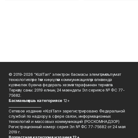
© 2019-2026 “KizilTan” электрон басмасы элемтә, мәгълүмат
технологияләре һәм киңкүләм коммуникацияләр өлкәсендә
күзәтчелек буенча федераль хезмәт тарафыннан теркәлгән.
Теркәлү саны: 2019 елның 24 маендагы Эл сериясе № ФС 77-
75682.
Басманы
ң яшь к
атегориясе
12+
___________________
Сетевое издание «KizilTan» зарегистрировано Федеральной
службой по надзору в сфере связи, информационных
технологий и массовых коммуникаций (РОСКОМНАДЗОР)
Регистрационный номер: серия Эл № ФС 77-75682 от 24 мая
2019 г.
Возрастная категория издания 12+