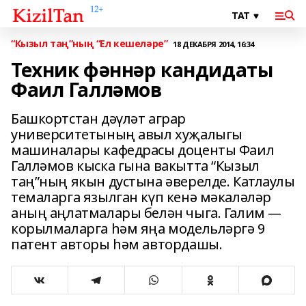
“Кызыл таң”ның “Ел кешеләре”
18 ДЕКАБРЯ 2014, 16:34
Техник фәннәр кандидаты
Фаил Галләмов
Башкортстан дәүләт аграр
университетының авыл хуҗалыгы
машиналары кафедрасы доценты Фаил
Галләмов кыска гына вакытта “Кызыл
таң”ның якын дустына әверелде. Катлаулы
темаларга язылган күп кенә мәкаләләр
аның аңлатмалары белән чыга. Галим —
корылмаларга һәм яңа модельләргә 9
патент авторы һәм автордашы.