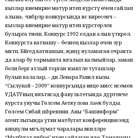
кызлар киемнәрне матур итеп күрсәтү өчен сайлап
алына, ә чибәрләр конкурсында исә киресенчә –
кызлар киемнәрне матур итеп күрсәтерлек
булырга тиеш. Конкурс 1992 елдан алып үткәрелә.
Конкурста катнашу – безнең кызлар өчен зур
мәктәп. Бәйгедә катнашып, җиңү яуламаган очракта
да алар бу тормышта югалып калмыйлар, заман
белән бергә атлый торган нәзакәтле туташлар
булып калалар, – ди Ленара Равил кызы.
“Сылукай – 2009” конкурсында вице-мисс исеменә
УДАТУның икътисад факультетында дүртенче
курста укучы Гөлсем Аеткулова лаек булды.
Гөлсем Сибай шәһәренннән. Аны “Башинформ”
агентлыгында үткән матбугат конференциясендә
киңкүләм мәгълүмат чаралары вәкилләре
“Матбугат чибәре” итеп сайлаган иде. Тамашачы