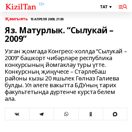
Җәмгыять
15 АПРЕЛЯ 2009, 21:00
Яз. Матурлык. “Сылукай –
2009”
Узган җомгада Конгресс-холлда “Сылукай –
2009” башкорт чибәрләре республика
конкурсының йомгаклау туры үтте.
Конкурсның җиңүчесе – Стәрлебаш
районы кызы 20 яшьлек Гөлназ Галиева
булды. Ул әлеге вакытта БДУның тарих
факультетында дүртенче курста белем
ала.