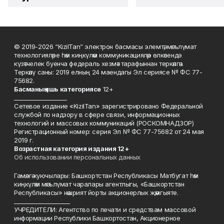
© 2019-2026 “KizilTan” электрон басмасы элемтә, мәгълүмат
технологияләре һәм киңкүләм коммуникацияләр өлкәсендә
күзәтчелек буенча федераль хезмәт тарафыннан теркәлгән.
Теркәлү саны: 2019 елның 24 маендагы Эл сериясе № ФС 77-
75682.
Басманы
ң яшь к
атегориясе
12+
___________________
Сетевое издание «KizilTan» зарегистрировано Федеральной
службой по надзору в сфере связи, информационных
технологий и массовых коммуникаций (РОСКОМНАДЗОР)
Регистрационный номер: серия Эл № ФС 77-75682 от 24 мая
2019 г.
Возрастная категория издания 12+
Об использовании персональных данных
Гамәлгә куючылары: Башкортстан Республикасы Матбугат һәм
киңкүләм мәгълүмат чаралары агентлыгы, «Башкортстан
Республикасы» нәшрият йорты акционерлык җәмгыяте.
____________________
УЧРЕДИТЕЛИ: Агентство по печати и средствам массовой
информации Республики Башкортостан, Акционерное