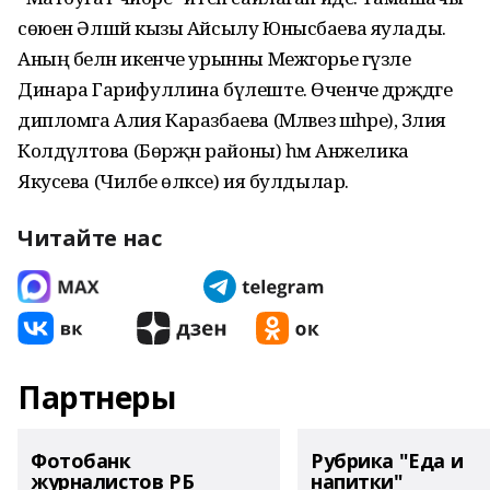
сөюен Әлшәй кызы Айсылу Юнысбаева яулады.
Аның белән икенче урынны Межгорье гүзәле
Динара Гарифуллина бүлеште. Өченче дәрәҗәдәге
дипломга Алия Каразбаева (Мәләвез шәһәре), Зәлия
Колдәүләтова (Бөрҗән районы) һәм Анжелика
Якусева (Чиләбе өлкәсе) ия булдылар.
Читайте нас
Партнеры
Фотобанк
Рубрика "Еда и
журналистов РБ
напитки"