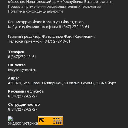
общество Издательский дом «Республика Башкортостан».
Правила применения рекомендательных технологий
Политика конфиденциальности
Баш мөхәррир Фаил Камил улы Фәтхетдинов.
Кабул итү бүлмәсе телефоны: 8 (347) 272-13-61.
___________________
Главный редактор: Фатхтдинов Фаил Камилович.
Телефон приемной: (347) 272-13-61.
Телефон
8(347)272-13-61
Эл. почта
kyzyltan@mail.ru
Адрес
450079, Уфа шәһәре, Октябрьнең 50 еллыгы урамы, 13 нче йорт
Рекламная служба
8(347)272-62-27
Сотрудничество
8(347)272-62-27