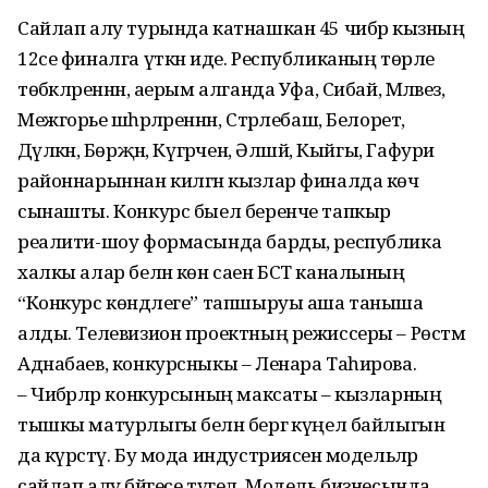
Сайлап алу турында катнашкан 45 чибәр кызның
12се финалга үткән иде. Республиканың төрле
төбәкләреннән, аерым алганда Уфа, Сибай, Мәләвез,
Межгорье шәһәрләреннән, Стәрлебаш, Белорет,
Дәүләкән, Бөрҗән, Күгәрчен, Әлшәй, Кыйгы, Гафури
районнарыннан килгән кызлар финалда көч
сынашты. Конкурс быел беренче тапкыр
реалити-шоу формасында барды, республика
халкы алар белән көн саен БСТ каналының
“Конкурс көндәлеге” тапшыруы аша таныша
алды. Телевизион проектның режиссеры – Рөстәм
Аднабаев, конкурсныкы – Ленара Таһирова.
– Чибәрләр конкурсының максаты – кызларның
тышкы матурлыгы белән бергә күңел байлыгын
да күрсәтү. Бу мода индустриясенә модельләр
сайлап алу бәйгесе түгел. Модель бизнесында