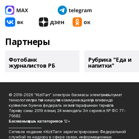
Партнеры
Фотобанк
Рубрика "Еда и
журналистов РБ
напитки"
© 2019-2026 “KizilTan” электрон басмасы элемтә, мәгълүмат
технологияләре һәм киңкүләм коммуникацияләр өлкәсендә
күзәтчелек буенча федераль хезмәт тарафыннан теркәлгән.
Теркәлү саны: 2019 елның 24 маендагы Эл сериясе № ФС 77-
75682.
Басманы
ң яшь к
атегориясе
12+
___________________
Сетевое издание «KizilTan» зарегистрировано Федеральной
службой по надзору в сфере связи, информационных