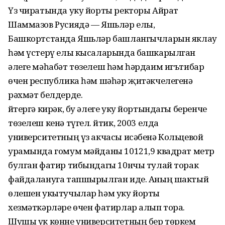
Үз чиратында уку йорты ректоры Айрат
Шаммазов Русиядә — Яшьләр елы,
Башкортстанда Яшьләр башлангычларын яклау
һәм үстерү елы кысаларында башкарылган
әлеге мәһабәт төзелеш һәм һәрдаим игътибар
өчен республика һәм шәһәр җитәкчелегенә
рәхмәт белдерде.
Әйтергә кирәк, бу әлеге уку йортындагы беренче
төзелеш кенә түгел. Әйтик, 2003 елда
университетның үз акчасы исәбенә Кольцевой
урамында гомум мәйданы 10121,9 квадрат метр
булган фатир тибындагы 10нчы тулай торак
файдалануга тапшырылган иде. Аның шактый
өлешен укытучылар һәм уку йорты
хезмәткәрләре өчен фатирлар алып тора.
Шушы ук көнне университетның бер төркем