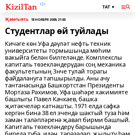
Җәмгыять
18 НОЯБРЯ 2009, 21:00
Студентлар өй туйлады
Кичәге көн Уфа дәүләт нефть техник
университеты тормышында мөһим
вакыйга белән билгеләнде. Комплекслы
капиталь төзекләндерүдән соң механика
факультетының 3нче тулай торагы
файдалануга тапшырылды. Аны ачу
тантанасында Башкортстан Президенты
Мортаза Рәхимов, Уфа шәһәре хакимияте
башлыгы Павел Качкаев, башка
җитәкчеләр катнашты. 1971 елда сафка
кергән бина 38 ел эчендә шактый туза һәм
заман таләпләренә җавап бирми башлый.
Капиталь төзекләндерү барышында
биредә түбә, идән, тәрәзәләр, җылыту һәм