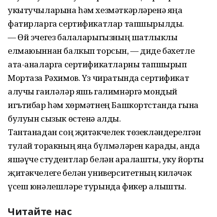
укытучыларына һәм хезмәткәрләренә яңа
фатирларга сертификатлар тапшырылды.
— Өй эчегез балаларыгызның шатлыклы
елмаюыннан балкып торсын, — диде бәхетле
ата-аналарга сертификатларны тапшырып
Мортаза Рәхимов. Үз чиратында сертификат
алучы гаиләләр яшь галимнәргә мондый
игътибар һәм хөрмәтнең Башкортстанда гына
булуын сызык өстенә алды.
Тантанадан соң җитәкчелек төзекләндерелгән
тулай торакның яңа бүлмәләрен карады, анда
яшәүче студентлар белән аралашты, уку йорты
җитәкчелеге белән университетның киләчәк
үсеш юнәлешләре турында фикер алышты.
Читайте нас