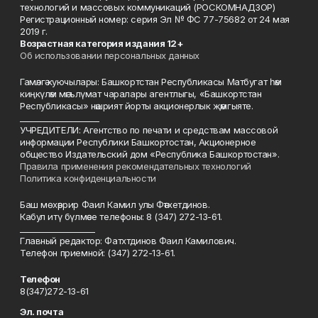
технологий и массовых коммуникаций (РОСКОМНАДЗОР)
Регистрационный номер: серия Эл № ФС 77-75682 от 24 мая
2019 г.
Возрастная категория издания 12+
Об использовании персональных данных
Гамәлгә куючылары: Башкортстан Республикасы Матбугат һәм
киңкүләм мәгълүмат чаралары агентлыгы, «Башкортстан
Республикасы» нәшрият йорты акционерлык җәмгыяте.
____________________
УЧРЕДИТЕЛИ: Агентство по печати и средствам массовой
информации Республики Башкортостан, Акционерное
общество Издательский дом «Республика Башкортостан».
Правила применения рекомендательных технологий
Политика конфиденциальности
Баш мөхәррир Фаил Камил улы Фәтхетдинов.
Кабул итү бүлмәсе телефоны: 8 (347) 272-13-61.
___________________
Главный редактор: Фатхтдинов Фаил Камилович.
Телефон приемной: (347) 272-13-61.
Телефон
8(347)272-13-61
Эл. почта