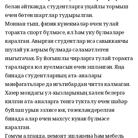
белән әйткәндә, студентларга уңайлы тормыш
өчен бөтен шартлар тудырылган.
Моннан тыш, физик күнекмәләр өчен тулай
торакта спорт бүлмәсе, ял һәм уку бүлмәләре
каралган. Авырган студентлар исә савыкканчы
шулай ук аерым бүлмәдә сәламәтлеген
ныгытачак. Бу йогышлы чирләргә тулай торакта
таралырга юл куелмасын өчен эшләнгән. Яңа
бинада студентларның ата-аналары
мәнфәгатьләре дә игътибардан читтә калмаган.
Хәзер мондагы ул-кызларының хәлен белергә
килгән ата-аналарга төнгә тукталу өчен шәһәр
буйлап урын эзлисе юк, төзекләндерелгән
бинада алар өчен махсус кунак бүлмәсе
каралган.
Гомум алганда, ремонт эшләренә һәм мебель