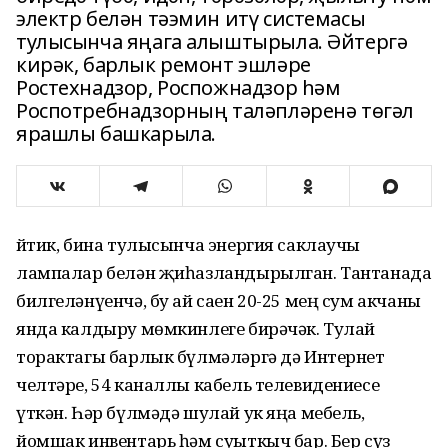
электр белән тәэмин итү системасы
тулысынча яңага алыштырыла. Әйтергә
кирәк, барлык ремонт эшләре
Ростехнадзор, Роспожнадзор һәм
Роспотребнадзорның таләпләренә төгәл
ярашлы башкарыла.
Әйтик, бина тулысынча энергия саклаучы
лампалар белән җиһазландырылган. Тантанада
билгеләнүенчә, бу ай саен 20-25 мең сум акчаны
янда калдыру мөмкинлеге бирәчәк. Тулай
торактагы барлык бүлмәләргә дә Интернет
челтәре, 54 каналлы кабель телевидениесе
үткән. Һәр бүлмәдә шулай ук яңа мебель,
йомшак инвентарь һәм суыткыч бар. Бер сүз