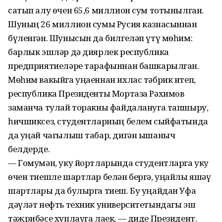
сатып алу өчен 65,6 миллион сум тотынылган.
Шуның 26 миллион сумы Русия казнасыннан
бүленгән. Шунысын да билгеләп үтү мөһим:
барлык эшләр дә диярлек республика
предприятиеләре тарафыннан башкарылган.
Мөһим вакыйга уңаеннан ихлас тәбрик итеп,
республика Президенты Мортаза Рәхимов
заманча тулай торакны файдалануга тапшыру,
һичшиксез, студентларның белем сыйфатында
да уңай чагылыш табар, дигән ышаныч
белдерде.
— Гомумән, уку йортларында студентларга уку
өчен тиешле шартлар белән бергә, уңайлы яшәү
шартлары да булырга тиеш. Бу уңайдан Уфа
дәүләт нефть техник университетындагы эш
тәҗрибәсе хуплауга лаек, — диде Президент.