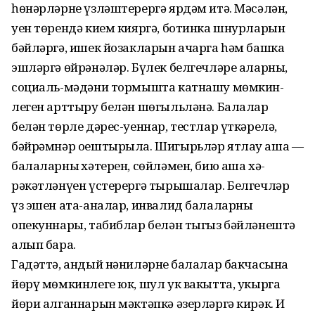
һөнәрләрне үзләш­терергә ярдәм итә. Мәсәлән,
уен төрендә кием кияргә, ботинка шнурларын
бәйләргә, ишек йозакларын ачарга һәм башка
эшләргә өйрәнәләр. Бүлек белгечләре аларның,
социаль-мәдәни тормышта катнашу мөмкин­
леген арттыру белән шөгыльләнә. Балалар
белән төрле дәрес-уеннар, тестлар үткәрелә,
бәйрәмнәр оештырыла. Шигырьләр ятлау аша —
балаларның хәтерен, сөйләмен, бию аша хә­
рәкәтләнүен үстерергә тырышалар. Белгечләр
үз эшен ата-аналар, инвалид балаларның
опекуннары, табиблар белән тыгыз бәйләнештә
алып бара.
Гадәттә, андый нәниләрнең балалар бакчасына
йөрү мөмкинлеге юк, шул ук вакытта, укырга
йөри алганнарын мәктәпкә әзерләргә кирәк. Иң