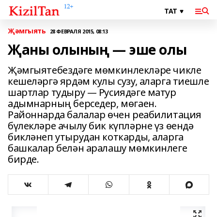
Җәмгыять
28 ФЕВРАЛЯ 2015, 08:13
Җаны олының — эше олы
Җәмгыятебездәге мөмкинлекләре чикле
кешеләргә ярдәм кулы сузу, аларга тиешле
шартлар тудыру — Русиядәге матур
адымнарның берседер, мөгаен.
Районнарда балалар өчен реабилитация
бүлекләре ачылу бик күпләрне үз өендә
бикләнеп утырудан коткарды, аларга
башкалар белән аралашу мөмкинлеге
бирде.