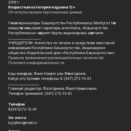
2019 г.
Возрастная категория издания 12+
Об использовании персональных данных
Гамәлгә куючылары: Башкортстан Республикасы Матбугат һәм
киңкүләм мәгълүмат чаралары агентлыгы, «Башкортстан
Республикасы» нәшрият йорты акционерлык җәмгыяте.
____________________
УЧРЕДИТЕЛИ: Агентство по печати и средствам массовой
информации Республики Башкортостан, Акционерное
общество Издательский дом «Республика Башкортостан».
Правила применения рекомендательных технологий
Политика конфиденциальности
Баш мөхәррир Фаил Камил улы Фәтхетдинов.
Кабул итү бүлмәсе телефоны: 8 (347) 272-13-61.
___________________
Главный редактор: Фатхтдинов Фаил Камилович.
Телефон приемной: (347) 272-13-61.
Телефон
8(347)272-13-61
Эл. почта
kyzyltan@mail.ru