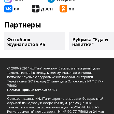
Партнеры
Фотобанк
Рубрика "Еда и
журналистов РБ
напитки"
© 2019-2026 “KizilTan” электрон басмасы элемтә, мәгълүмат
технологияләре һәм киңкүләм коммуникацияләр өлкәсендә
күзәтчелек буенча федераль хезмәт тарафыннан теркәлгән.
Теркәлү саны: 2019 елның 24 маендагы Эл сериясе № ФС 77-
75682.
Басманы
ң яшь к
атегориясе
12+
___________________
Сетевое издание «KizilTan» зарегистрировано Федеральной
службой по надзору в сфере связи, информационных
технологий и массовых коммуникаций (РОСКОМНАДЗОР)
Регистрационный номер: серия Эл № ФС 77-75682 от 24 мая