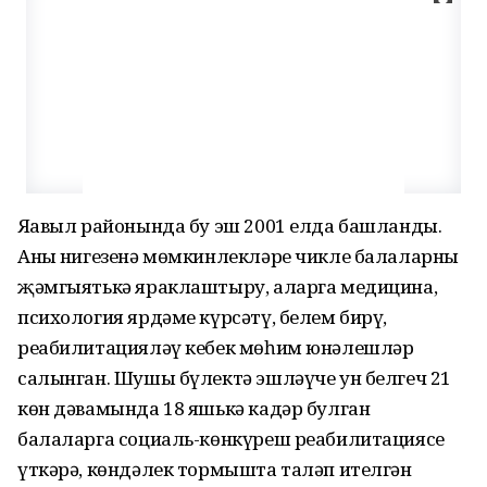
Яңавыл районында бу эш 2001 елда башланды.
Аның нигезенә мөмкинлекләре чикле балаларны
җәмгыятькә яраклаштыру, аларга медицина,
психология ярдәме күрсәтү, белем бирү,
реабилитацияләү кебек мөһим юнәлешләр
салынган. Шушы бүлектә эшләүче ун белгеч 21
көн дәвамында 18 яшькә кадәр булган
балаларга социаль-көнкүреш реабилитациясе
үткәрә, көндәлек тормышта таләп ителгән