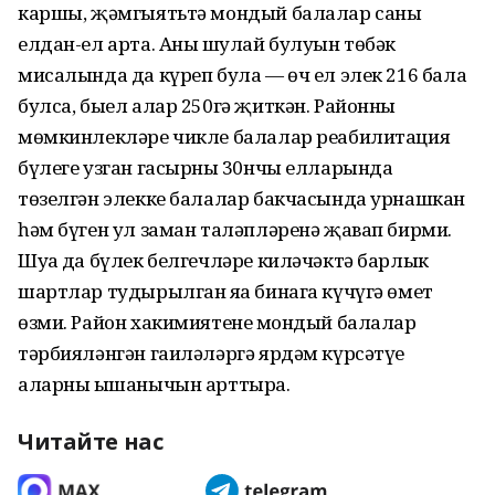
каршы, җәмгыятьтә мондый балалар саны
елдан-ел арта. Аның шулай булуын төбәк
мисалында да күреп була — өч ел элек 216 бала
булса, быел алар 250гә җиткән. Районның
мөмкинлекләре чикле балалар реабилитация
бүлеге узган гасырның 30нчы елларында
төзелгән элекке балалар бакчасында урнашкан
һәм бүген ул заман таләпләренә җавап бирми.
Шуңа да бүлек белгечләре киләчәктә барлык
шартлар тудырылган яңа бинага күчүгә өмет
өзми. Район хакимиятенең мондый балалар
тәрбияләнгән гаиләләргә ярдәм күрсәтүе
аларның ышанычын арттыра.
Читайте нас