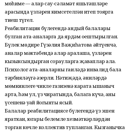
мөһиме — алар сау-сәламәт яшь­тәшләре
арасында үзләрен кимсетелгән итеп тоярга
тиеш түгел.
Реабилитация бүлегендә андый балалары
булган ата-аналарга да ярдәм оештырылган.
Бүлек мөдире Гүзәлия Ваҗиһатова әйтүенчә,
аналар мәктәбендә алар аралаша, үзләрен
кызыксындырган сорауларга җаваплар ала.
Психолог ата-аналарны гаиләдә инвалид бала
тәрбияләүгә әзерли. Нәтиҗәдә, әниләрдә
мөмкинлеге чикле газизенә карата ышаныч
арта, һәм ул, үз чиратында, балага күчә, аның
үсешенә уңай йогынты ясый.
Балалар реабилитациясе бүлегендә үз эшен
яраткан, югары белемле хезмәткәрләрдән
торган көчле коллектив тупланган. Кызганычка