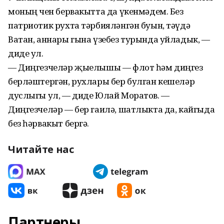
моның өчен бервакытта да үкенмәдем. Без
патриотик рухта тәрбияләнгән буын, тәүдә
Ватан, аннары гына үзебез турында уйладык, —
диде ул.
— Диңгезчеләр җыелышы — флот һәм диңгез
берләш­тергән, рухлары бер булган кешеләр
дуслыгы ул, — диде Юлай Моратов. —
Диңгезчеләр — бер гаилә, шатлыкта да, кайгыда
без һәрвакыт бергә.
Читайте нас
Партнеры