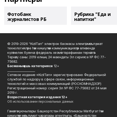
Фотобанк
Рубрика "Еда и
журналистов РБ
напитки"
© 2019-2026 “KizilTan” электрон басмасы элемтә, мәгълүмат
технологияләре һәм киңкүләм коммуникацияләр өлкәсендә
күзәтчелек буенча федераль хезмәт тарафыннан теркәлгән.
Теркәлү саны: 2019 елның 24 маендагы Эл сериясе № ФС 77-
75682.
Басманы
ң яшь к
атегориясе
12+
___________________
Сетевое издание «KizilTan» зарегистрировано Федеральной
службой по надзору в сфере связи, информационных
технологий и массовых коммуникаций (РОСКОМНАДЗОР)
Регистрационный номер: серия Эл № ФС 77-75682 от 24 мая
2019 г.
Возрастная категория издания 12+
Об использовании персональных данных
Гамәлгә куючылары: Башкортстан Республикасы Матбугат һәм
киңкүләм мәгълүмат чаралары агентлыгы, «Башкортстан