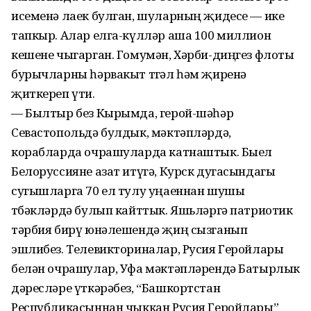
исе­менә лаек булган, шуларның җидесе — ике
тапкыр. Алар елга-күлләр аша 100 миллион
кешене чыгарган. Гомумән, Хәр­би-диңгез флоты
бурычларны һәрвакыт төгәл һәм җиренә
җиткереп үти.
— Былтыр без Кырымда, герой-шәһәр
Севастопольдә булдык, мәктәпләрдә,
корабларда очрашуларда катнаштык. Быел
Белоруссияне азат итүгә, Курск дугасындагы
сугышларга 70 ел тулу уңаеннан шушы
төбәкләрдә булып кайттык. Яшьләргә патриотик
тәрбия бирү юнәлешендә җиң сызганып
эшлибез. Телевикториналар, Русия Геройлары
белән очрашулар, Уфа мәктәп­ләрен­дә Батырлык
дәресләре үткәрәбез, “Башкортстан
Республикасыннан чыккан Русия Геройлары”