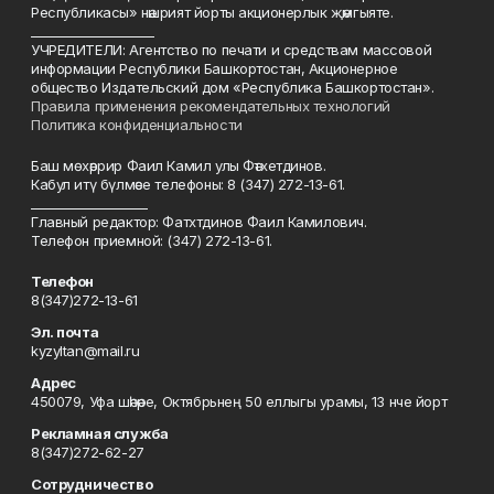
Республикасы» нәшрият йорты акционерлык җәмгыяте.
____________________
УЧРЕДИТЕЛИ: Агентство по печати и средствам массовой
информации Республики Башкортостан, Акционерное
общество Издательский дом «Республика Башкортостан».
Правила применения рекомендательных технологий
Политика конфиденциальности
Баш мөхәррир Фаил Камил улы Фәтхетдинов.
Кабул итү бүлмәсе телефоны: 8 (347) 272-13-61.
___________________
Главный редактор: Фатхтдинов Фаил Камилович.
Телефон приемной: (347) 272-13-61.
Телефон
8(347)272-13-61
Эл. почта
kyzyltan@mail.ru
Адрес
450079, Уфа шәһәре, Октябрьнең 50 еллыгы урамы, 13 нче йорт
Рекламная служба
8(347)272-62-27
Сотрудничество