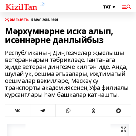
Җәмгыять
5 МАЯ 2015, 16:01
Мәрхүмнәрне искә алып,
исәннәрне данлыйбыз
Республиканың Диңгезчеләр җыелышы
ветераннарын тәбрикләде.Тантанага
җиде ветеран диңгезче килгән иде. Анда,
шулай ук, оешма әгъзалары, иҗтимагый
оешмалар вәкилләре, Мәскәү су
транспорты академиясенең Уфа филиалы
курсантлары һәм башкалар катнашты.