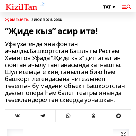
Җәмгыять
2 ИЮЛЯ 2015, 20:38
“Җиде кыз” әсир итә!
Уфа үзәгендә яңа фонтан
ачылды.Башкортстан Башлыгы Рөстәм
Хәмитов Уфада “Җиде кыз” дип аталган
фонтан ачылу тантанасында катнашты.
Шул исемдәге киң танылган бию һәм
башкорт легендасына нигезләнеп
төзелгән бу мәдәни объект Башкортстан
дәүләт опера һәм балет театры янында
төзекләндерелгән скверда урнашкан.