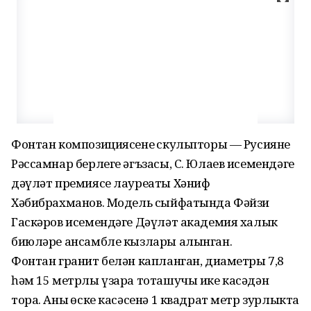
Фонтан композициясенең скульпторы — Русиянең
Рәссамнар берлеге әгъзасы, С. Юлаев исемендәге
дәүләт премиясе лауреаты Хәниф
Хәбибрахманов. Модель сыйфатында Фәйзи
Гаскәров исемендәге Дәүләт академия халык
биюләре ансамбле кызлары алынган.
Фонтан гранит белән капланган, диаметры 7,8
һәм 15 метрлы үзара тоташучы ике касәдән
тора. Аның өске касәсенә 1 квадрат метр зурлыкта