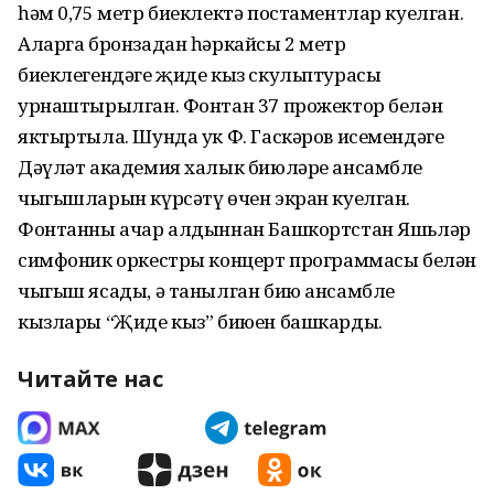
һәм 0,75 метр биеклектә постаментлар куелган.
Аларга бронзадан һәркайсы 2 метр
биеклегендәге җиде кыз скульптурасы
урнаштырылган. Фонтан 37 прожектор белән
яктыртыла. Шунда ук Ф. Гаскәров исемендәге
Дәүләт академия халык биюләре ансамбле
чыгышларын күрсәтү өчен экран куелган.
Фонтанны ачар алдыннан Башкортстан Яшьләр
симфоник оркестры концерт программасы белән
чыгыш ясады, ә танылган бию ансамбле
кызлары “Җиде кыз” биюен башкарды.
Читайте нас