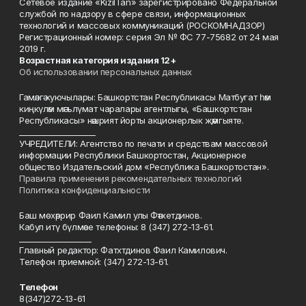
Сетевое издание «KizilTan» зарегистрировано Федеральной
службой по надзору в сфере связи, информационных
технологий и массовых коммуникаций (РОСКОМНАДЗОР)
Регистрационный номер: серия Эл № ФС 77-75682 от 24 мая
2019 г.
Возрастная категория издания 12+
Об использовании персональных данных
Гамәлгә куючылары: Башкортстан Республикасы Матбугат һәм
киңкүләм мәгълүмат чаралары агентлыгы, «Башкортстан
Республикасы» нәшрият йорты акционерлык җәмгыяте.
____________________
УЧРЕДИТЕЛИ: Агентство по печати и средствам массовой
информации Республики Башкортостан, Акционерное
общество Издательский дом «Республика Башкортостан».
Правила применения рекомендательных технологий
Политика конфиденциальности
Баш мөхәррир Фаил Камил улы Фәтхетдинов.
Кабул итү бүлмәсе телефоны: 8 (347) 272-13-61.
___________________
Главный редактор: Фатхтдинов Фаил Камилович.
Телефон приемной: (347) 272-13-61.
Телефон
8(347)272-13-61