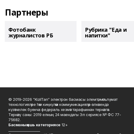
Партнеры
Фотобанк
Рубрика "Еда и
журналистов РБ
напитки"
© 2019-2026 “KizilTan” электрон басмасы элемтә, мәгълүмат
технологияләре һәм киңкүләм коммуникацияләр өлкәсендә
күзәтчелек буенча федераль хезмәт тарафыннан теркәлгән.
Теркәлү саны: 2019 елның 24 маендагы Эл сериясе № ФС 77-
75682.
Басманы
ң яшь к
атегориясе
12+
___________________