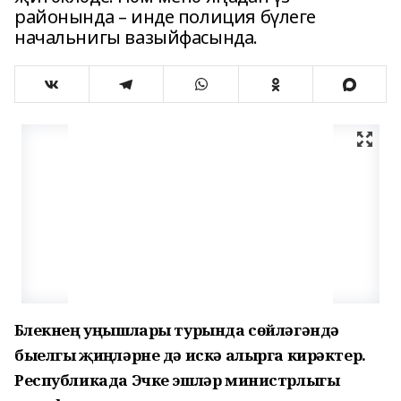
районында – инде полиция бүлеге
начальнигы вазыйфасында.
Бүлекнең уңышлары турында сөйләгәндә
быелгы җиңүләрне дә искә алырга кирәктер.
Республикада Эчке эшләр министрлыгы