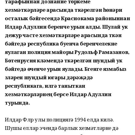
тарафыннан дознание төркеме
хезмәткәрләре арасында үткәрелгән һөнәри
осталык бәйгесендә Краснокама районыннан
Илдар Адуллин беренче урын алды. Шулай ук
дежур часте хезмәткәрләре арасында үткән
бәйгедә республика буенча беренчелекне
яулаган полиция майоры Рудольф Рамазанов,
Бөтенрусия күләмендә үткәрелгән шундый ук
бәйгедә өченче урын яулады. Бүгенге язмабыз
үзләрен шундый югары дәрәҗәдә
республикага, илгә таныткан
хезмәткәрләрнең берсе Илдар Адуллин
турында.
Илдар Флүр улы полициягә 1994 елда килә.
Шушы еллар эчендә барлык хезмәтләрне дә