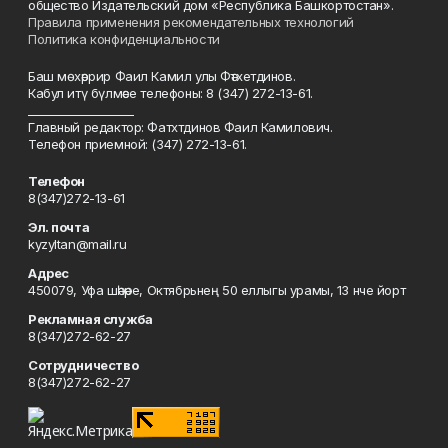
общество Издательский дом «Республика Башкортостан».
Правила применения рекомендательных технологий
Политика конфиденциальности
Баш мөхәррир Фаил Камил улы Фәтхетдинов.
Кабул итү бүлмәсе телефоны: 8 (347) 272-13-61.
___________________
Главный редактор: Фатхтдинов Фаил Камилович.
Телефон приемной: (347) 272-13-61.
Телефон
8(347)272-13-61
Эл. почта
kyzyltan@mail.ru
Адрес
450079, Уфа шәһәре, Октябрьнең 50 еллыгы урамы, 13 нче йорт
Рекламная служба
8(347)272-62-27
Сотрудничество
8(347)272-62-27