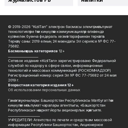
© 2019-2026 “KizilTan” электрон басмасы элемтә, мәгълүмат
технологияләре һәм киңкүләм коммуникацияләр өлкәсендә
күзәтчелек буенча федераль хезмәт тарафыннан теркәлгән.
Теркәлү саны: 2019 елның 24 маендагы Эл сериясе № ФС 77-
75682.
Басманы
ң яшь к
атегориясе
12+
___________________
Сетевое издание «KizilTan» зарегистрировано Федеральной
службой по надзору в сфере связи, информационных
технологий и массовых коммуникаций (РОСКОМНАДЗОР)
Регистрационный номер: серия Эл № ФС 77-75682 от 24 мая
2019 г.
Возрастная категория издания 12+
Об использовании персональных данных
Гамәлгә куючылары: Башкортстан Республикасы Матбугат һәм
киңкүләм мәгълүмат чаралары агентлыгы, «Башкортстан
Республикасы» нәшрият йорты акционерлык җәмгыяте.
____________________
УЧРЕДИТЕЛИ: Агентство по печати и средствам массовой
информации Республики Башкортостан, Акционерное