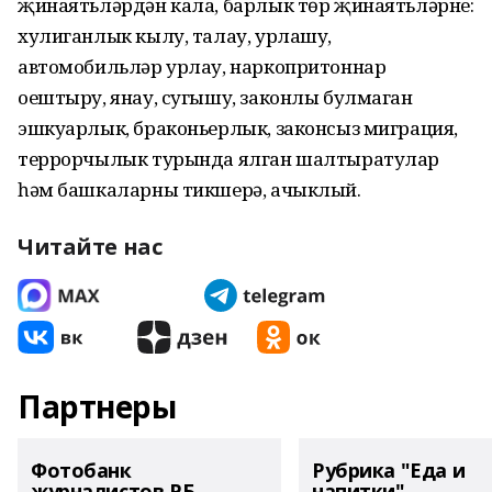
җинаятьләрдән кала, барлык төр җинаятьләрне:
хулиганлык кылу, талау, урлашу,
автомобильләр урлау, наркопритоннар
оештыру, янау, сугышу, законлы булмаган
эшкуарлык, браконьерлык, законсыз миграция,
террорчылык турында ялган шалтыратулар
һәм башкаларны тикшерә, ачыклый.
Читайте нас
Партнеры
Фотобанк
Рубрика "Еда и
журналистов РБ
напитки"