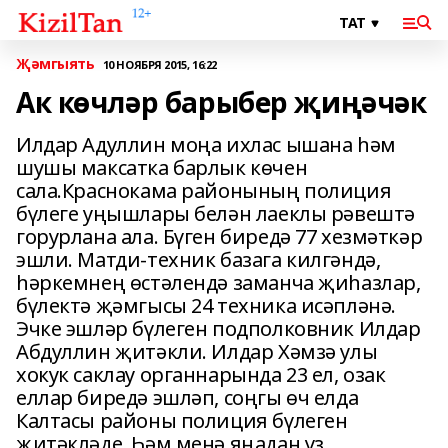
Җәмгыять
10 НОЯБРЯ 2015, 16:22
Ак көчләр барыбер җиңәчәк
Илдар Адуллин моңа ихлас ышана һәм
шушы максатка барлык көчен
сала.Краснокама районының полиция
бүлеге уңышлары белән лаеклы рәвештә
горурлана ала. Бүген биредә 77 хезмәткәр
эшли. Матди-техник базага килгәндә,
һәркемнең өстәлендә заманча җиһазлар,
бүлектә җәмгысы 24 техника исәпләнә.
Эчке эшләр бүлеген подполковник Илдар
Абдуллин җитәкли. Илдар Хәмзә улы
хокук саклау органнарында 23 ел, озак
еллар биредә эшләп, соңгы өч елда
Калтасы районы полиция бүлеген
җитәкләде. Һәм менә яңадан үз