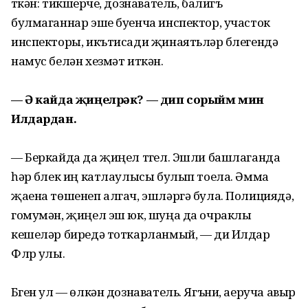
үткән: тикшерүче, дознаватель, балигъ
булмаганнар эше буенча инспектор, участок
инспекторы, икътисади җинаятьләр бүлегендә
намус белән хезмәт иткән.
— Ә кайда җиңелрәк? — дип сорыйм мин
Илдардан.
— Беркайда да җиңел түгел. Эшли башлаганда
һәр бүлек иң катлаулысы булып тоела. Әмма
җаена төшенеп алгач, эшләргә була. Полициядә,
гомумән, җиңел эш юк, шуңа да очраклы
кешеләр биредә тоткарланмый, — ди Илдар
Флүр улы.
Бүген ул — өлкән дознаватель. Ягъни, аеруча авыр