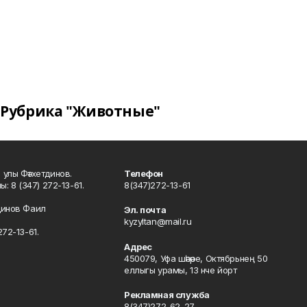
Рубрика "Животные"
улы Фәтхетдинов.
Телефон
: 8 (347) 272-13-61.
8(347)272-13-61
динов Фаил
Эл. почта
kyzyltan@mail.ru
72-13-61.
Адрес
450079, Уфа шәһәре, Октябрьнең 50
еллыгы урамы, 13 нче йорт
Рекламная служба
8(347)272-62-27