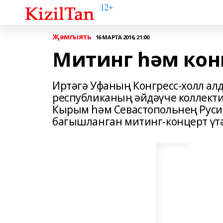
Җәмгыять
16 МАРТА 2016, 21:00
Митинг һәм кон
Иртәгә Уфаның Конгресс-холл ал
республиканың әйдәүче коллек
Кырым һәм Севастопольнең Русия
багышланган митинг-концерт үт