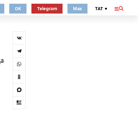
OK
Telegram
Max
да