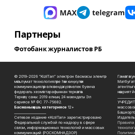
Партнеры
Фотобанк журналистов РБ
© 2019-2026 “KizilTan” электрон басмасы элемтә,
Гамәлгә 
мәгълүмат технологияләре һәм киңкүләм
Матбугат
коммуникацияләр өлкәсендә күзәтчелек буенча
агентлыг
федераль хезмәт тарафыннан теркәлгән.
нәшрият 
Теркәлү саны: 2019 елның 24 маендагы Эл
__________
сериясе № ФС 77-75682.
УЧРЕДИТЕ
Басманы
ң яшь к
атегориясе
12+
массово
___________________
Башкорто
Сетевое издание «KizilTan» зарегистрировано
Издатель
Федеральной службой по надзору в сфере
Правила 
связи, информационных технологий и массовых
технолог
коммуникаций (РОСКОМНАДЗОР)
Политика