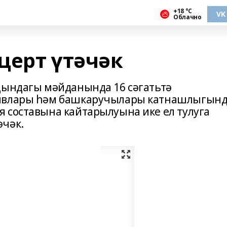
+18 °С
VK
Облачно
церт үтәчәк
дындагы мәйданында 16 сәгатьтә
тивлары һәм башкаручылары катнашлыгын
 составына кайтарылуына ике ел тулуга
әчәк.