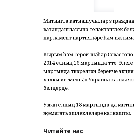
Митингта катнашучылар үз граждан
ватандашларына теләктәшлек белд
парламент партияләре һәм иҗтим
Кырым һәм Герой-шәһәр Севастопо
2014 елның 16 мартында үтте. Әлеге
мартында үткәрелгән беренче акци
халкы исеменнән Украина халкы я
белдерде.
Узган елның 18 мартында да митинг
җәмәгать эшлеклеләре катнашты.
Читайте нас