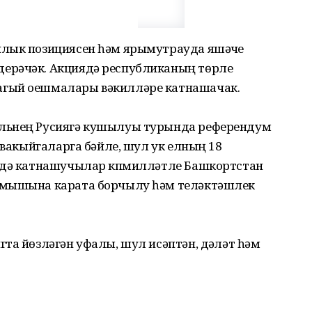
лык позициясен һәм ярымутрауда яшәүче
ерәчәк. Акциядә республиканың төрле
агый оешмалары вәкилләре катнашачак.
льнең Русиягә кушылуы турында референдум
 вакыйгаларга бәйле, шул ук елның 18
ядә катнашучылар күпмилләтле Башкортстан
змышына карата борчылу һәм теләктәшлек
та йөзләгән уфалы, шул исәптән, дәүләт һәм