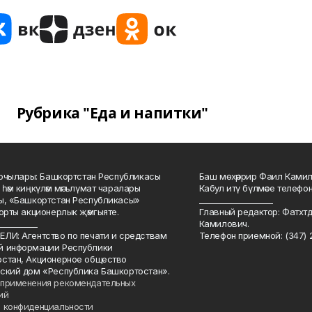
Рубрика "Еда и напитки"
куючылары: Башкортстан Республикасы
Баш мөхәррир Фаил Камил 
 һәм киңкүләм мәгълүмат чаралары
Кабул итү бүлмәсе телефоны
ы, «Башкортстан Республикасы»
___________________
йорты акционерлык җәмгыяте.
Главный редактор: Фатхт
__________
Камилович.
ЛИ: Агентство по печати и средствам
Телефон приемной: (347) 2
й информации Республики
стан, Акционерное общество
ский дом «Республика Башкортостан».
применения рекомендательных
ий
 конфиденциальности