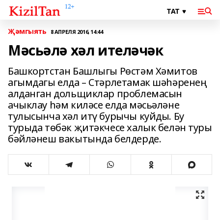
Җәмгыять
8 АПРЕЛЯ 2016, 14:44
Мәсьәлә хәл ителәчәк
Башкортстан Башлыгы Рөстәм Хәмитов
агымдагы елда – Стәрлетамак шәһәренең
алданган дольщиклар проблемасын
ачыклау һәм киләсе елда мәсьәләне
тулысынча хәл итү бурычы куйды. Бу
турыда төбәк җитәкчесе халык белән туры
бәйләнеш вакытында белдерде.