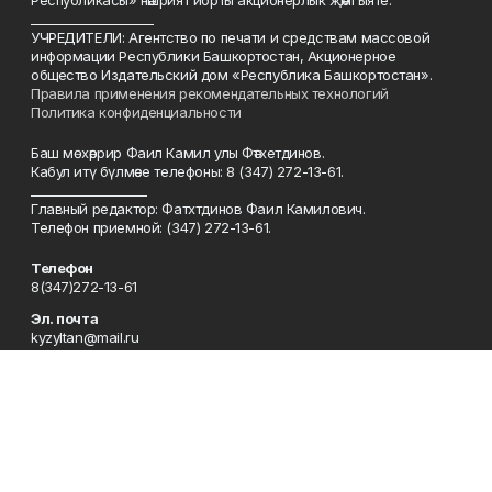
Республикасы» нәшрият йорты акционерлык җәмгыяте.
____________________
УЧРЕДИТЕЛИ: Агентство по печати и средствам массовой
информации Республики Башкортостан, Акционерное
общество Издательский дом «Республика Башкортостан».
Правила применения рекомендательных технологий
Политика конфиденциальности
Баш мөхәррир Фаил Камил улы Фәтхетдинов.
Кабул итү бүлмәсе телефоны: 8 (347) 272-13-61.
___________________
Главный редактор: Фатхтдинов Фаил Камилович.
Телефон приемной: (347) 272-13-61.
Телефон
8(347)272-13-61
Эл. почта
kyzyltan@mail.ru
Адрес
450079, Уфа шәһәре, Октябрьнең 50 еллыгы урамы, 13 нче йорт
Рекламная служба
8(347)272-62-27
Сотрудничество
8(347)272-62-27