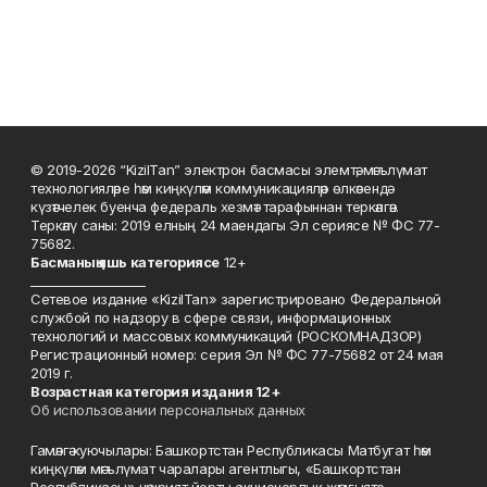
© 2019-2026 “KizilTan” электрон басмасы элемтә, мәгълүмат
технологияләре һәм киңкүләм коммуникацияләр өлкәсендә
күзәтчелек буенча федераль хезмәт тарафыннан теркәлгән.
Теркәлү саны: 2019 елның 24 маендагы Эл сериясе № ФС 77-
75682.
Басманы
ң яшь к
атегориясе
12+
___________________
Сетевое издание «KizilTan» зарегистрировано Федеральной
службой по надзору в сфере связи, информационных
технологий и массовых коммуникаций (РОСКОМНАДЗОР)
Регистрационный номер: серия Эл № ФС 77-75682 от 24 мая
2019 г.
Возрастная категория издания 12+
Об использовании персональных данных
Гамәлгә куючылары: Башкортстан Республикасы Матбугат һәм
киңкүләм мәгълүмат чаралары агентлыгы, «Башкортстан