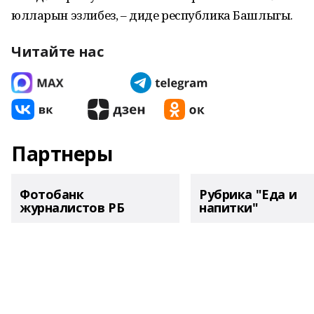
юлларын эзлибез, – диде республика Башлыгы.
Читайте нас
Партнеры
Фотобанк
Рубрика "Еда и
журналистов РБ
напитки"