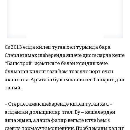
Сүз 2013 елда килеп туган хәл турында бара.
Стәрлетамак шәһәрендә яшәүче дистәләрчә кеше
“Башстрой” җәмгыяте белән юридик көче
булмаган килешү төзи һәм төзелүче йорт өчен
акча сала. Арытаба бу компания үзен банкрот дип
таный.
– Стәрлетамак шәһәрендә килеп туган хәл –
алданган дольщиклар түгел. Бу – кешеләрдән
акча җыеп, аларга фатир вәгъдә итүче һәм үз
сүзендә тормаучы мошенник. Проблеманы хәл итү