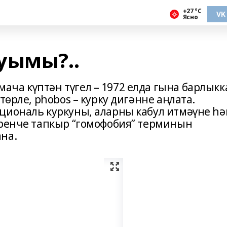
+27 °С
VK
Ясно
уымы?..
ча күптән түгел – 1972 елда гына барлыкк
төрле, phobos – курку дигәнне аңлата.
циональ куркуны, аларны кабул итмәүне һ
еренче тапкыр “гомофобия” терминын
на.