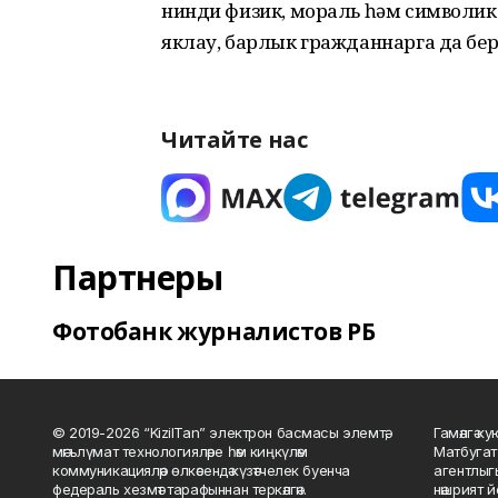
нинди физик, мораль һәм символик
яклау, барлык гражданнарга да бер
Читайте нас
Партнеры
Фотобанк журналистов РБ
© 2019-2026 “KizilTan” электрон басмасы элемтә,
Гамәлгә 
мәгълүмат технологияләре һәм киңкүләм
Матбугат
коммуникацияләр өлкәсендә күзәтчелек буенча
агентлыг
федераль хезмәт тарафыннан теркәлгән.
нәшрият 