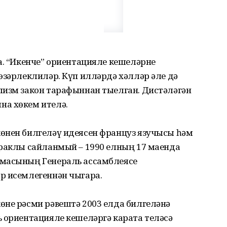
а. “Икенче” ориентацияле кешеләрне
эзәрлеклиләр. Күп илләрдә хәлләр әле дә
лизм закон тарафыннан тыелган. Дистәләгән
на хөкем ителә.
өнен билгеләү идеясен француз язучысы һәм
чраклы сайланмый – 1990 елның 17 маенда
шмасының Генераль ассамблеясе
р исемлегеннән чыгара.
өне рәсми рәвештә 2003 елда билгеләнә
ь ориентацияле кешеләргә карата теләсә