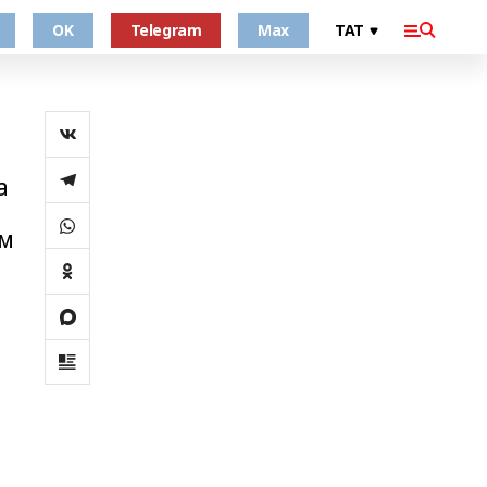
OK
Telegram
Max
а
әм