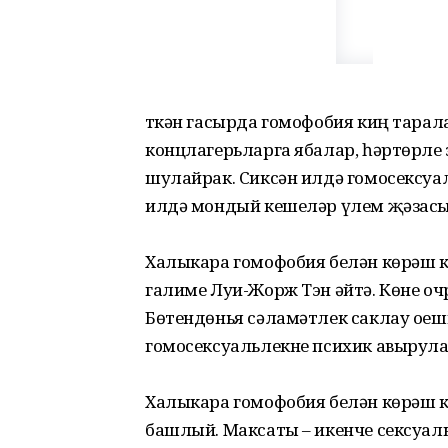
Үткән гасырда гомофобия киң тарал
концлагерьларга ябалар, һәртөрле 
шулайрак. Сиксән илдә гомосексуа
илдә мондый кешеләр үлем җәзасы
Халыкара гомофобия белән көрәш к
галиме Луи-Жорж Тэн әйтә. Көне о
Бөтендөнья сәламәтлек саклау ое
гомосексуальлекне психик авырула
Халыкара гомофобия белән көрәш к
башлый. Максаты – икенче сексуал