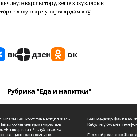
 көчләүгә каршы тору, кеше хокукларын
төрле хокуклар яуларга ярдәм итү.
Рубрика "Еда и напитки"
куючылары: Башкортстан Республикасы
Баш мөхәррир Фаил Камил 
 һәм киңкүләм мәгълүмат чаралары
Кабул итү бүлмәсе телефоны
ы, «Башкортстан Республикасы»
___________________
йорты акционерлык җәмгыяте.
Главный редактор: Фатхт