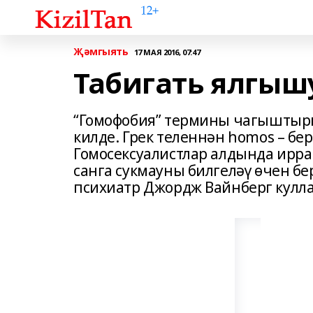
Җәмгыять
17 МАЯ 2016, 07:47
Табигать ялгыш
“Гомофобия” термины чагыштырма
килде. Грек теленнән homos – бер
Гомосексуалистлар алдында ирра
санга сукмауны билгеләү өчен б
психиатр Джордж Вайнберг кулла