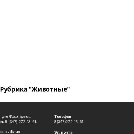
Рубрика "Животные"
улы Фәтхетдинов.
Телефон
: 8 (347) 272-13-61.
8(347)272-13-61
динов Фаил
Эл. почта