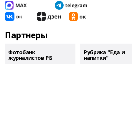
Партнеры
Фотобанк
Рубрика "Еда и
журналистов РБ
напитки"