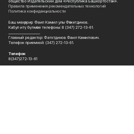
общество Издательский дом «Республика Башкортостан».
Правила применения рекомендательных технологий
Политика конфиденциальности
Баш мөхәррир Фаил Камил улы Фәтхетдинов.
Кабул итү бүлмәсе телефоны: 8 (347) 272-13-61.
___________________
Главный редактор: Фатхтдинов Фаил Камилович.
Телефон приемной: (347) 272-13-61.
Телефон
8(347)272-13-61
Эл. почта
kyzyltan@mail.ru
Адрес
450079, Уфа шәһәре, Октябрьнең 50 еллыгы урамы, 13 нче йорт
Рекламная служба
8(347)272-62-27
Сотрудничество
8(347)272-62-27