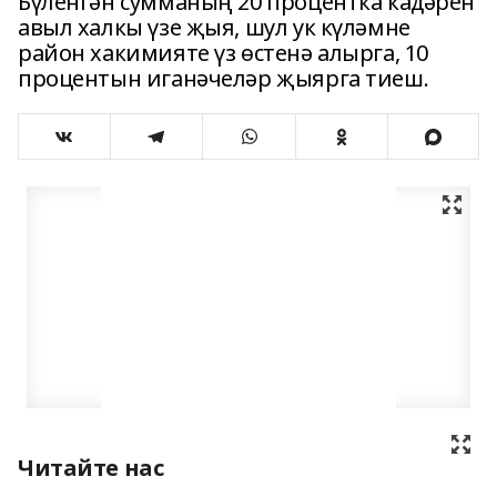
Бүленгән сумманың 20 процентка кадәрен
авыл халкы үзе җыя, шул ук күләмне
район хакимияте үз өстенә алырга, 10
процентын иганәчеләр җыярга тиеш.
Читайте нас