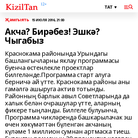
Җәмгыять
15 ИЮЛЯ 2016, 21:00
Акча? Бирәбез! Эшкә?
Чыгабыз
Краснокама районында Урындагы
башлангычларны яклау программасы
буенча өстенлекле проектлар
билгеләнде.Программа старт алуга
берничә ай үтте. Краснокама районы аны
гамәлгә ашыруга актив тотынды.
Районның барлык авыл Советларында да
халык белән очрашулар үтте, аларның
фикере тыңланды. Билгеле булуынча,
Программа чикләрендә башкарылачак эш
өчен хөкүмәттән бүленгән акчаның
күләме 1 миллион сумнан артмаска тиеш.