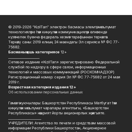
© 2019-2026 “KizilTan” электрон басмасы элемтә, мәгълүмат
технологияләре һәм киңкүләм коммуникацияләр өлкәсендә
күзәтчелек буенча федераль хезмәт тарафыннан теркәлгән.
Теркәлү саны: 2019 елның 24 маендагы Эл сериясе № ФС 77-
75682.
Басманы
ң яшь к
атегориясе
12+
___________________
Сетевое издание «KizilTan» зарегистрировано Федеральной
службой по надзору в сфере связи, информационных
технологий и массовых коммуникаций (РОСКОМНАДЗОР)
Регистрационный номер: серия Эл № ФС 77-75682 от 24 мая
2019 г.
Возрастная категория издания 12+
Об использовании персональных данных
Гамәлгә куючылары: Башкортстан Республикасы Матбугат һәм
киңкүләм мәгълүмат чаралары агентлыгы, «Башкортстан
Республикасы» нәшрият йорты акционерлык җәмгыяте.
____________________
УЧРЕДИТЕЛИ: Агентство по печати и средствам массовой
информации Республики Башкортостан, Акционерное