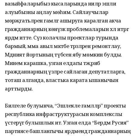
вазыйфаларыбыз кысаларында ниләр эшли
алуыбызны аңлау мөһим. Сайлаучылар
мөрәҗәгатьләрен гамәлгә ашыруга каралган акча
гражданнарның көнүзәк проблемаларын хәл итәргә
ярдәм итте. Сүз колачлы проектлар турында
бармый, әмма авыл мәктәбе тәрәзәләрен ремонтлау,
Мәдәният йортының түбәсен ябу мөмкин булды.
Минем карашка, узган елдагы тәҗрибә
гражданнарның үзләре сайлаган депутатларга,
тоташ алганда, властька карата ышанычын
арттырды.
Билгеле булуынча, “Эшлекле гамәлләр” проекты
республика инфраструктурасын комплекслы
үстерүгә булышлык итә. Узган елда “Бердәм Русия”
партиясе башлангычы ярдәмендә гражданнарның