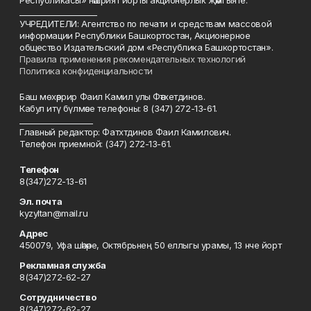
Республикасы» нәшрият йорты акционерлык җәмгыяте.
____________________
УЧРЕДИТЕЛИ: Агентство по печати и средствам массовой
информации Республики Башкортостан, Акционерное
общество Издательский дом «Республика Башкортостан».
Правила применения рекомендательных технологий
Политика конфиденциальности
Баш мөхәррир Фаил Камил улы Фәтхетдинов.
Кабул итү бүлмәсе телефоны: 8 (347) 272-13-61.
___________________
Главный редактор: Фатхтдинов Фаил Камилович.
Телефон приемной: (347) 272-13-61.
Телефон
8(347)272-13-61
Эл. почта
kyzyltan@mail.ru
Адрес
450079, Уфа шәһәре, Октябрьнең 50 еллыгы урамы, 13 нче йорт
Рекламная служба
8(347)272-62-27
Сотрудничество
8(347)272-62-27