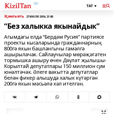
Җәмгыять
27 ИЮЛЯ 2016, 21:00
“Без халыкка якынайдык”
Агымдагы елда “Бердәм Русия” партиясе
проекты кысаларында гражданнарның
800гә якын башлангычы гамәлгә
ашырылачак. Сайлаучылар мөрәҗәгатен
тормышка ашыру өчен Дәүләт җылышы-
Корылтай депутатлары 150 миллион сум
юнәлтәчәк. Әлеге вакытта депутатлар
белән фикер алышуда халык күтәргән
200гә якын мәсьәлә хәл ителгән.