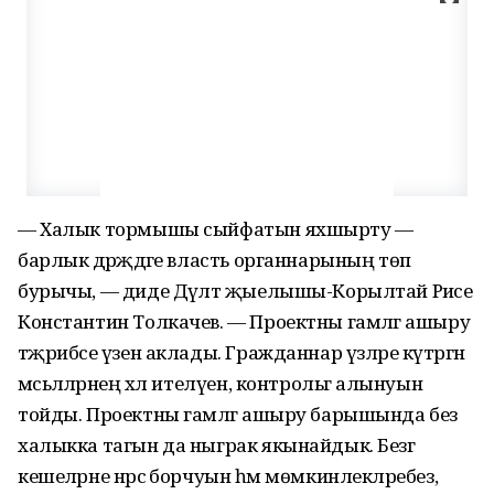
— Халык тормышы сыйфатын яхшырту —
барлык дәрәҗәдәге власть органнарының төп
бурычы, — диде Дәүләт җыелышы-Корылтай Рәисе
Константин Толкачев. — Проектны гамәлгә ашыру
тәҗрибәсе үзен аклады. Гражданнар үзләре күтәргән
мәсьәләләрнең хәл ителүен, контрольгә алынуын
тойды. Проектны гамәлгә ашыру барышында без
халыкка тагын да ныграк якынайдык. Безгә
кешеләрне нәрсә борчуын һәм мөмкинлекләребез,