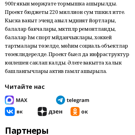
900гә якын мөрәҗәгате тормышка ашырылды.
Проект бюджеты 220 миллион сум тәшкил итте.
Кыска вакыт эчендә авыл мәдәният йортлары,
балалар бакчалары, мәктәпләр ремонтланды,
балалар һәм спорт мәйданчыклары, хоккей
тартмалары төзелде, мөһим социаль объектлар
төзекләндерелде. Проект быел да инфраструктур
юнәлешен саклап калды. Әлеге вакытта халык
башлангычлары актив гамәлгә ашырыла.
Читайте нас
Партнеры