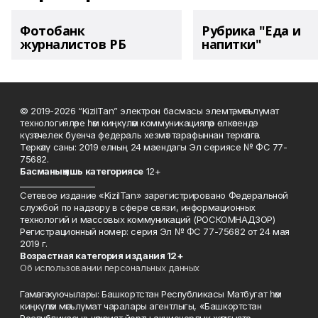
Фотобанк
Рубрика "Еда и
журналистов РБ
напитки"
© 2019-2026 “KizilTan” электрон басмасы элемтә, мәгълүмат
технологияләре һәм киңкүләм коммуникацияләр өлкәсендә
күзәтчелек буенча федераль хезмәт тарафыннан теркәлгән.
Теркәлү саны: 2019 елның 24 маендагы Эл сериясе № ФС 77-
75682.
Басманы
ң яшь к
атегориясе
12+
___________________
Сетевое издание «KizilTan» зарегистрировано Федеральной
службой по надзору в сфере связи, информационных
технологий и массовых коммуникаций (РОСКОМНАДЗОР)
Регистрационный номер: серия Эл № ФС 77-75682 от 24 мая
2019 г.
Возрастная категория издания 12+
Об использовании персональных данных
Гамәлгә куючылары: Башкортстан Республикасы Матбугат һәм
киңкүләм мәгълүмат чаралары агентлыгы, «Башкортстан