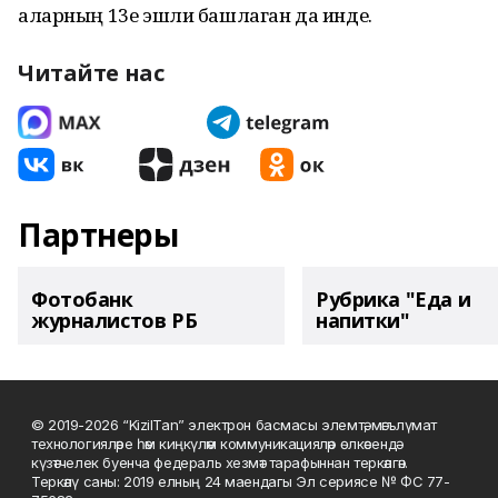
аларның 13е эшли башлаган да инде.
Читайте нас
Партнеры
Фотобанк
Рубрика "Еда и
журналистов РБ
напитки"
© 2019-2026 “KizilTan” электрон басмасы элемтә, мәгълүмат
технологияләре һәм киңкүләм коммуникацияләр өлкәсендә
күзәтчелек буенча федераль хезмәт тарафыннан теркәлгән.
Теркәлү саны: 2019 елның 24 маендагы Эл сериясе № ФС 77-