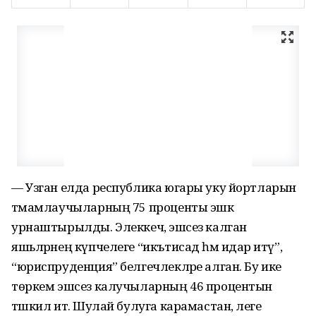
— Узган елда республика югары уку йортларын
тәмамлаучыларның 75 проценты эшкә
урнаштырылды. Элеккечә, эшсез калган
яшьләрнең күпчелеге “икътисад һәм идарә итү”,
“юриспруденция” белгечлекләре алган. Бу ике
төркем эшсез калучыларның 46 процентын
тәшкил итә. Шулай булуга карамастан, әлеге