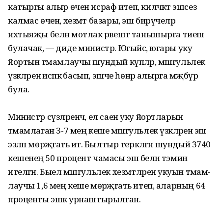
катыргы алыр өчен исраф итеп, киләчәктә эшсез
калмас өчен, хезмәт базары, эш бирүчеләр
ихтыяҗы белән мотлак рәвештә танышырга тиеш
булачак, — диде министр. Югыйсә, югары уку
йортын тәмамлаучы шундый күпләр, мәшгульлек
үзәкләренә исәпкә басып, эшче һөнәр алырга мәҗбүр
була.
Министр сүзләренчә, ел саен уку йортларын
тәмамлаган 3-7 мең кеше мәшгульлек үзәкләренә эш
эзләп мөрәҗәгать итә. Былтыр теркәлгән шундый 3740
кешенең 50 процент чамасы эш белән тәэмин
ителгән. Быел мәш­гульлек хезмәтләренә укуын тәмам­
лаучы 1,6 мең кеше мөрәҗәгать итеп, аларның 64
проценты эшкә урнаштырылган.