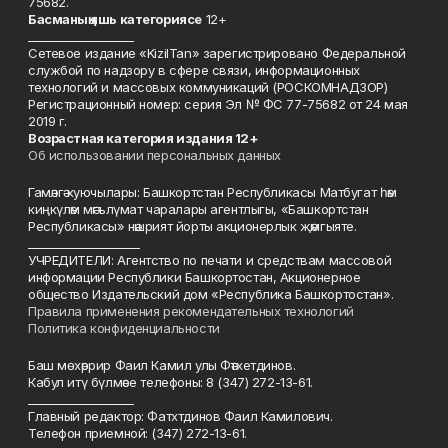
75682.
Басманы
ң яшь к
атегориясе
12+
___________________
Сетевое издание «KizilTan» зарегистрировано Федеральной
службой по надзору в сфере связи, информационных
технологий и массовых коммуникаций (РОСКОМНАДЗОР)
Регистрационный номер: серия Эл № ФС 77-75682 от 24 мая
2019 г.
Возрастная категория издания 12+
Об использовании персональных данных
Гамәлгә куючылары: Башкортстан Республикасы Матбугат һәм
киңкүләм мәгълүмат чаралары агентлыгы, «Башкортстан
Республикасы» нәшрият йорты акционерлык җәмгыяте.
____________________
УЧРЕДИТЕЛИ: Агентство по печати и средствам массовой
информации Республики Башкортостан, Акционерное
общество Издательский дом «Республика Башкортостан».
Правила применения рекомендательных технологий
Политика конфиденциальности
Баш мөхәррир Фаил Камил улы Фәтхетдинов.
Кабул итү бүлмәсе телефоны: 8 (347) 272-13-61.
___________________
Главный редактор: Фатхтдинов Фаил Камилович.
Телефон приемной: (347) 272-13-61.