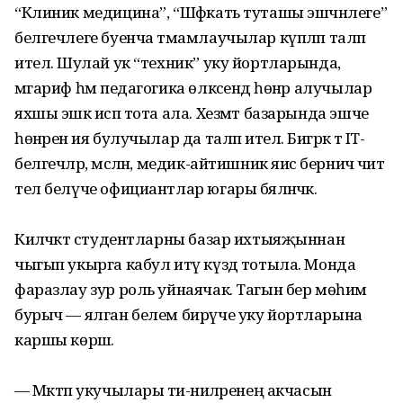
“Клиник медицина”, “Шәфкать туташы эшчәнлеге”
белгечлеге буенча тәмамлаучылар күпләп таләп
ителә. Шулай ук “техник” уку йортларында,
мәгариф һәм педагогика өлкәсендә һөнәр алучылар
яхшы эшкә исәп тота ала. Хезмәт базарында эшче
һөнәренә ия булучылар да таләп ителә. Бигрәк тә IT-
белгечләр, мәсәлән, медик-айтишник яисә берничә чит
тел белүче официантлар югары бәяләнәчәк.
Киләчәктә студентларны базар ихтыяҗыннан
чыгып укырга кабул итү күздә тотыла. Монда
фаразлау зур роль уйнаячак. Тагын бер мөһим
бурыч — ялган белем бирүче уку йортларына
каршы көрәш.
— Мәктәп укучылары әти-әниләренең акчасын