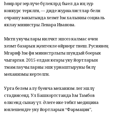
һөнәрләргә әзерләүче бүлекләрдә быел да иң зур
конкурс теркәлгән, — диде журналистлар белән
очрашу вакытында хезмәт һәм халыкны социаль
яклау министры Ленара Иванова.
Мәктәп укучылары киләчәктә эшсез калмас өчен
хезмәт базарын җентекле өйрәнергә тиеш. Русиянең
Мәгариф һәм фән министрлыгы шундый боерык
чыгарган. 2015 елдан югары уку йортларын
тәмамлаучыларны эшкә урнаштыруны бәяләү
механизмы кертелгән.
Урта белем алу буенча механизм әлегә эшләү
стадиясендә. Ул Башкортстанда һәм Тамбов
өлкәсендә сынау үтә. Әлеге ике төбәктә медицина
юнәлешендәге уку йортларын “Фармация”,