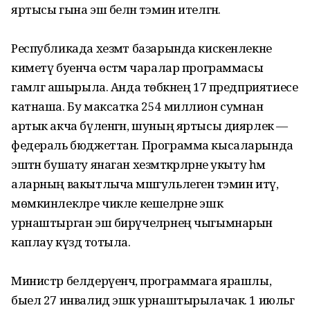
яртысы гына эш белән тәэмин ителгән.
Республикада хезмәт базарында кискенлекне
киметү буенча өстәмә чаралар программасы
гамәлгә ашырыла. Анда төбәкнең 17 предприятиесе
катнаша. Бу максатка 254 миллион сумнан
артык акча бүленгән, шуның яртысы диярлек —
федераль бюджеттан. Программа кысаларында
эштән бушату янаган хезмәткәрләрне укыту һәм
аларның вакытлыча мәш­гульлеген тәэмин итү,
мөм­кин­лекләре чикле кешеләрне эшкә
урнаштырган эш бирүчеләрнең чыгымнарын
каплау күздә тотыла.
Министр белдерүенчә, программага ярашлы,
быел 27 инвалид эшкә урнаштырылачак. 1 июльгә