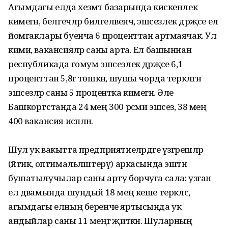
Агымдагы елда хезмәт базарында кискенлек
кимегән, белгечләр билгеләвенчә, эшсезлек дәрәҗәсе ел
йомгаклары буенча 6 проценттан артмаячак. Ул
кими, вакансияләр саны арта. Ел башыннан
республикада гомум эшсезлек дәрәҗәсе 6,1
проценттан 5,8гә төшкән, шушы чорда теркәлгән
эшсезләр саны 5 процентка кимегән. Әле
Башкортстанда 24 мең 300 рәсми эшсез, 38 мең
400 вакансия исәпләнә.
Шул ук вакытта пред­приятиеләрдәге үзгәрешләр
(әйтик, оптимальләштерү) аркасында эштән
бушатылучылар саны арту борчуга сала: узган
ел дәвамында шундый 18 мең кеше теркәлсә,
агымдагы елның беренче яртысында ук
андыйлар саны 11 меңгә җиткән. Шулар­ның