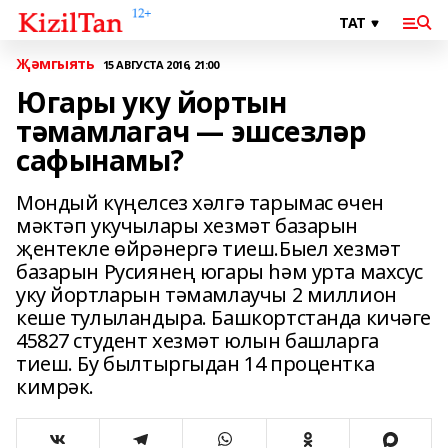
Җәмгыять
15 АВГУСТА 2016, 21:00
Югары уку йортын
тәмамлагач — эшсезләр
сафынамы?
Мондый күңелсез хәлгә тарымас өчен
мәктәп укучылары хезмәт базарын
җентекле өйрәнергә тиеш.Быел хезмәт
базарын Русиянең югары һәм урта махсус
уку йортларын тәмамлаучы 2 миллион
кеше тулыландыра. Башкортстанда кичәге
45827 студент хезмәт юлын башларга
тиеш. Бу былтыргыдан 14 процентка
кимрәк.