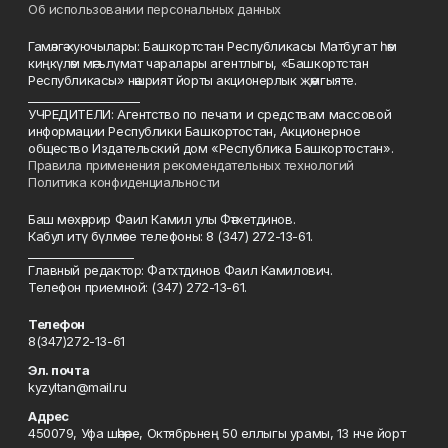
Об использовании персональных данных
Гамәлгә куючылары: Башкортстан Республикасы Матбугат һәм
киңкүләм мәгълүмат чаралары агентлыгы, «Башкортстан
Республикасы» нәшрият йорты акционерлык җәмгыяте.
____________________
УЧРЕДИТЕЛИ: Агентство по печати и средствам массовой
информации Республики Башкортостан, Акционерное
общество Издательский дом «Республика Башкортостан».
Правила применения рекомендательных технологий
Политика конфиденциальности
Баш мөхәррир Фаил Камил улы Фәтхетдинов.
Кабул итү бүлмәсе телефоны: 8 (347) 272-13-61.
___________________
Главный редактор: Фатхтдинов Фаил Камилович.
Телефон приемной: (347) 272-13-61.
Телефон
8(347)272-13-61
Эл. почта
kyzyltan@mail.ru
Адрес
450079, Уфа шәһәре, Октябрьнең 50 еллыгы урамы, 13 нче йорт