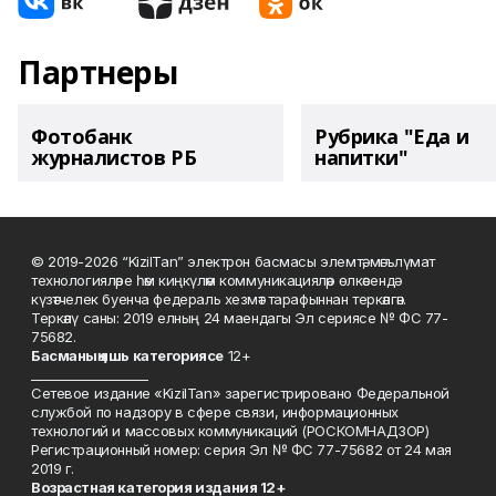
Партнеры
Фотобанк
Рубрика "Еда и
журналистов РБ
напитки"
© 2019-2026 “KizilTan” электрон басмасы элемтә, мәгълүмат
технологияләре һәм киңкүләм коммуникацияләр өлкәсендә
күзәтчелек буенча федераль хезмәт тарафыннан теркәлгән.
Теркәлү саны: 2019 елның 24 маендагы Эл сериясе № ФС 77-
75682.
Басманы
ң яшь к
атегориясе
12+
___________________
Сетевое издание «KizilTan» зарегистрировано Федеральной
службой по надзору в сфере связи, информационных
технологий и массовых коммуникаций (РОСКОМНАДЗОР)
Регистрационный номер: серия Эл № ФС 77-75682 от 24 мая
2019 г.
Возрастная категория издания 12+