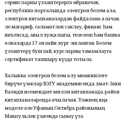
сервисларны үзләштерергә өйрәнәчәк,
республика порталында электрон белем ала,
электрон китапханәләрдән файдалана алачак.
Әле мәгариф, сәламәтлек саклау, финанс һәм
икътисад, авыл хуҗалыгы, төзелеш һәм башка
өлкәләрдә 17 онлайн-курс эшләнгән. Белем
үзләштерү бушлай, курсларны тәмамлауга
сертификат тапшыру күздә тотыла.
Халыкка электрон белем алу мөмкинлеге
бирүче үзәкләр ВЭГУ академиясендә, Әхмәт-Зәки
Вәлиди исемендәге милли китапханәдә, район
китапханәләрендә ачылачак. Үзәкнең яңа
моделе әле Уфаның Октябрь районының
Мәшгульлек үзәгендә сынау үтә.