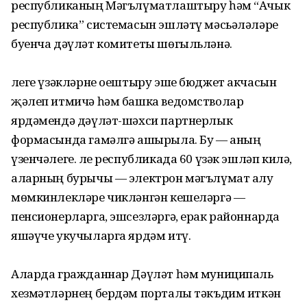
республиканың Мәгълүматлаштыру һәм “Ачык
республика” системасын эшләтү мәсьәләләре
буенча дәүләт комитеты шөгыльләнә.
Әлеге үзәкләрне оештыру эше бюджет акчасын
җәлеп итмичә һәм башка ведомстволар
ярдәмендә дәүләт-шәхси партнерлык
формасында гамәлгә ашырыла. Бу — аның
үзенчәлеге. Әле республикада 60 үзәк эшләп килә,
аларның бурычы — электрон мәгълүмат алу
мөмкинлекләре чикләнгән кешеләргә —
пенсионерларга, эшсезләргә, ерак районнарда
яшәүче укучыларга ярдәм итү.
Аларда гражданнар Дәүләт һәм муниципаль
хезмәтләрнең бердәм порталы тәкъдим иткән