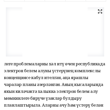
Әлеге проблемаларны хәл итү өчен республикада
электрон белем алуны үстерүнең комплекслы
концепциясе кабул ителгән, аңа ярашлы
чаралар планы әзерләнгән. Аның кысаларында
якын киләчәктә халыкка электрон белем алу
мөмкинлеге бирүче үзәкләр булдыру
планлаштырыла. Аларны ачу һәм үстерү белән