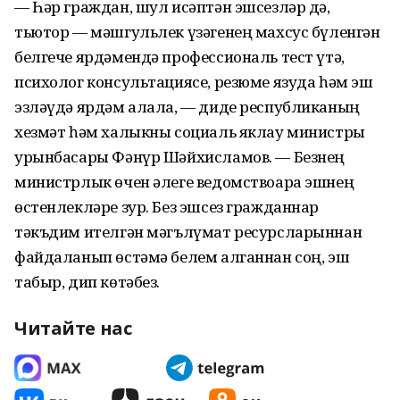
— Һәр граждан, шул исәптән эшсезләр дә,
тьютор — мәшгульлек үзәгенең махсус бүленгән
белгече ярдәмендә профессиональ тест үтә,
психолог консультациясе, резюме язуда һәм эш
эзләүдә ярдәм алала, — диде республиканың
хезмәт һәм халыкны социаль яклау министры
урынбасары Фәнүр Шәйхисламов. — Безнең
министрлык өчен әлеге ведомствоара эшнең
өстенлекләре зур. Без эшсез гражданнар
тәкъдим ителгән мәгълүмат ресурсларыннан
файдаланып өстәмә белем алганнан соң, эш
табыр, дип көтәбез.
Читайте нас