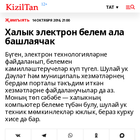
Җәмгыять
14 ОКТЯБРЯ 2016, 21:00
Халык электрон белем ала
башлаячак
Бүген, электрон технологияләрне
файдаланып, белемен
камилләштерүчеләр күп түгел. Шулай ук
Дәүләт һәм муниципаль хезмәтләрнең
бердәм порталы тәкъдим иткән
хезмәтләрне файдаланучылар да аз.
Моның төп сәбәбе — халыкның
компьютер белеме түбән булу, шулай ук
техник мөмкинлекләр юклык, бераз курку
хисе дә бар.