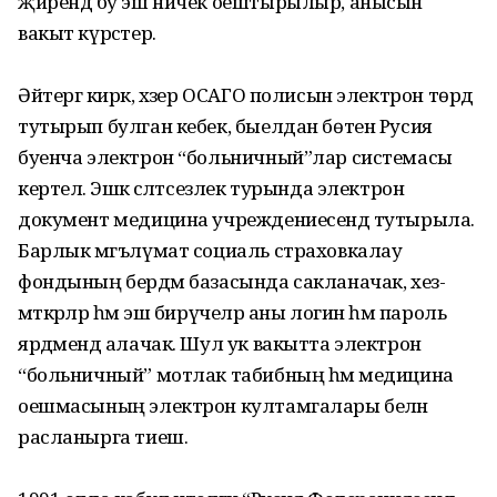
җирендә бу эш ничек оештырылыр, анысын
вакыт күрсәтер.
Әйтергә кирәк, хәзер ОСАГО полисын электрон төрдә
тутырып булган кебек, быелдан бөтен Русия
буенча электрон “больничный”лар системасы
кер­телә. Эшкә сәләтсез­лек турында электрон
документ медицина учрежде­ние­сендә тутырыла.
Барлык мәгъ­лүмат социаль страховкалау
фондының бер­дәм базасында сакланачак, хез­
мәткәрләр һәм эш би­рүчеләр аны логин һәм пароль
ярдәмендә алачак. Шул ук вакытта электрон
“больничный” мотлак та­биб­­ның һәм медицина
оешма­сының электрон култамгалары белән
расланырга тиеш.