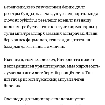
Беренчедән, хәзер тө­зүчеләр­нең бердәм дәүләт
реестры булдырылачак, ул үзенең порталында
(novostroykirf.ru) төзе­лештә өлеш­ләтә катнашу
киле­шүләре буенча торак төзүче фир­ма­ларның
тулы мәгълүмат­лар базасын бастырачак. Ягъни
бер көнлек фирмалар, кеше алдап, төзелеш
базарында катнаша алмаячак.
Икенчедән, төзүче, элек­кечә, Интернетта проект
декларациясен урнаштырачак, әмма кирәкле мәгъ­
лүматлар исемлеге бермә-бер киңәйтеләчәк. Төп
игътибар исә мәгълүматның актуаль­легенә
биреләчәк.
Өченчедән, дольщиклар акчаларын устав