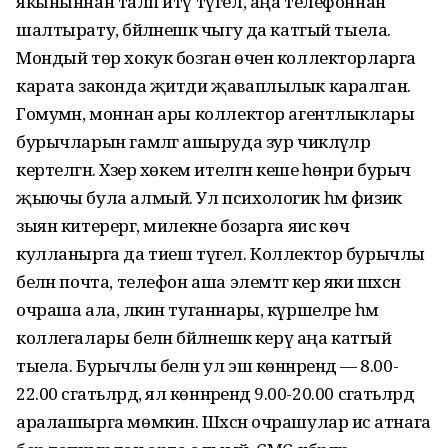
якыныннан таләп итү түгел, аңа телефоннан
шалтырату, бәйләнешкә чыгу да катгый тыела.
Мондый төр хокук бозган өчен коллекторларга
карата законда җитди җаваплылык каралган.
Гомумән, моннан ары коллектор агентлыклары
бурычларын гамәлгә ашыруда зур чикләүләр
кертелгән. Хәзер хөкем ителгән кеше һөнәри бурыч
җыючы була алмый. Ул психологик һәм физик
зыян китерергә, милекне бозарга яисә көч
кулланырга да тиеш түгел. Коллектор бурычлы
белән почта, телефон аша элем­тәгә керә яки шәхсән
очраша ала, ләкин туганнары, күрше­ләре һәм
коллегалары белән бәй­ләнешкә керү аңа катгый
тыела. Бурычлы белән ул эш көннәрендә — 8.00-
22.00 сәгатьләрдә, ял көннәрендә 9.00-20.00 сәгатьләрдә
аралашырга мөмкин. Шәхсән очрашулар исә атнага