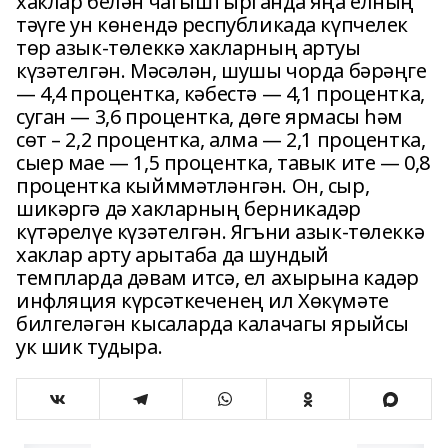
хаклар белән чагыштырганда яңа елның
тәүге ун көнендә республикада күпчелек
төр азык-төлеккә хакларның артуы
күзәтелгән. Мәсәлән, шушы чорда бәрәңге
— 4,4 процентка, кәбестә — 4,1 процентка,
суган — 3,6 процентка, дөге ярмасы һәм
сөт – 2,2 процентка, алма — 2,1 процентка,
сыер мае — 1,5 процентка, тавык ите — 0,8
процентка кыйммәт­ләнгән. Он, сыр,
шикәргә дә хакларның берникадәр
күтәрелүе күзәтелгән. Ягъни азык-төлеккә
хаклар арту арытаба да шундый
темпларда дәвам итсә, ел ахырына кадәр
инфляция күрсәткеченең ил Хөкүмәте
билгеләгән кысаларда калачагы ярыйсы
ук шик тудыра.