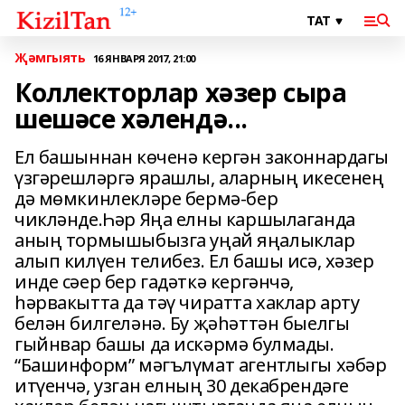
Җәмгыять
16 ЯНВАРЯ 2017, 21:00
Коллекторлар хәзер сыра
шешәсе хәлендә...
Ел башыннан көченә кергән законнардагы
үзгәрешләргә ярашлы, аларның икесенең
дә мөмкинлекләре бермә-бер
чикләнде.Һәр Яңа елны каршылаганда
аның тормышыбызга уңай яңалыклар
алып килүен телибез. Ел башы исә, хәзер
инде сәер бер гадәткә кергәнчә,
һәрвакытта да тәү чиратта хаклар арту
белән билгеләнә. Бу җәһәттән быелгы
гыйнвар башы да искәрмә булмады.
“Башинформ” мәгълүмат агентлыгы хәбәр
итүенчә, узган елның 30 декабрендәге