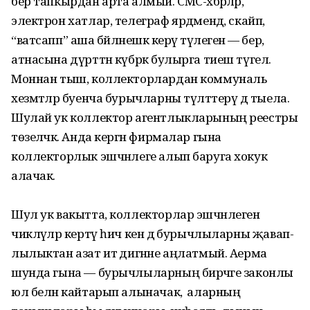
бер тапкырдан арта алмый. СМС-хәбәр­ләр,
электрон хатлар, телеграф ярдә­мендә, скайп,
“ватсапп” аша бәйләнешкә керү тәүлегенә — бер,
атнасына дүрттән күбрәк булырга тиеш түгел.
Моннан тыш, коллекторлардан коммуналь
хезмәтләр буенча бурычларны түләт­терү дә тыела.
Шулай ук коллектор агентлык­лары­ның реестры
төзелә­чәк. Анда кергән фирмалар гына
коллекторлык эш­чәнлеге алып баруга хокук
алачак.
Шул ук вакытта, коллекторлар эшчәнлегенә
чикләүләр кертү һич кенә дә бурычлыларны җавап­
лылыктан азат итә дигәнне аңлатмый. Аерма
шунда гына — бурычлыларның бирәчәге законлы
юл белән кайтарып алыначак, ә аларның