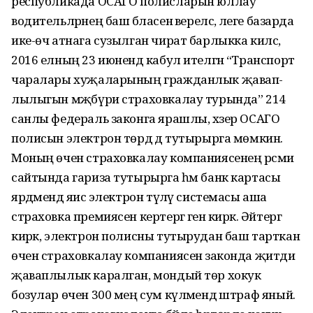
республикада ОСАГО полисларын юллау
водительләрнең баш бәласенә әверелсә, әлеге базарда
ике-өч атнага сузылган чират барлыкка килсә,
2016 елның 23 июнендә кабул ителгән “Транспорт
чаралары хуҗа­ларының гражданлык җа­вап­
лылыгын мәҗбүри страховкалау турында” 214
санлы федераль законга ярашлы, хәзер ОСАГО
полисын электрон төрдә дә тутырырга мөмкин.
Моның өчен страховкалау ком­паниясе­нең рәсми
сайтында гариза тутырырга һәм банк картасы
ярдәмендә яисә электрон түләү системасы аша
страховка премиясен кер­тергә генә кирәк. Әйтергә
кирәк, электрон полисны тутырудан баш тарткан
өчен страховкалау компаниясенә законда җитди
җаваплылык каралган, мондый төр хокук
бозулар өчен 300 мең сум күләмендә штраф яный.