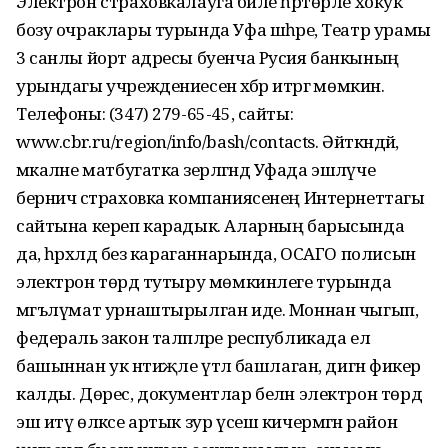
Электрон страховкалауга бәйле һәртөрле хокук
бозу очраклары турында Уфа шәһәре, Театр урамы
3 санлы йорт адресы буенча Русия банкының
урындагы учреж­дениесенә хәбәр итәргә мөмкин.
Телефоны: (347) 279-65-45, сайты:
www.cbr.ru/region/info/bash/contacts. Әйткәндәй,
мәка­ләне матбугатка әзер­ләгәндә Уфада эш­ләүче
берничә страховка компа­ния­сенең Интернеттагы
сайтына кереп карадык. Аларның барысында
да, һәрхәлдә без караганнарында, ОСАГО полисын
электрон төрдә тутыру мөмкинлеге турында
мәгъ­лүмат урнаштырылган иде. Моннан чыгып,
федераль закон таләпләре республикада ел
башыннан ук нәтиҗәле үтәлә башлаган, дигән фикер
калды. Дөрес, документлар белән электрон төрдә
эш итү өлкәсе артык зур үсеш кичермәгән район