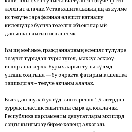
капиталы өчен тулысынча түләнгән төзүчеләр генә
җәлеп итә алачак. Устав капита­лының иң аз күләме
исә төзүче тарафыннан өлешләтә катнашу
килешүләре буенча төзелгән объектлар мәй­
даныннан чыгып исәплә­неләчәк.
Һәм иң мөһиме, граж­даннарның өлешләтә тү­ләү­ләре
төзүчегә турыдан-туры түгел, ә махсус эскроу-
исәпләр аша ке­рәчәк. Бурычларын тулы күләмдә
үтәгәннән соң гына — бу очракта фатирны клиентка
тапшыргач – төзүче акчаны алачак.
Быелдан шулай ук сәүдә киш­тәләреннән 1,5 литрдан
зуррак пластик савыттагы сыра да югалачак.
Республика парламенты депутатлары мәктәпләрдә
соңгы кыңгырау бәйрәме көнендә алкоголь