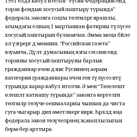
1991 елда кабул ителгән “Русия Федерациясендә
торак фондын хосусыйлаштыру турында”
федераль законга соңгы төзәтмәләргә ярашлы,
агымдагы елның 1 мартыннан фатирны түләүсез
хосусыйлаштырып булмаячак. Әмма моңа бәйле
хәл үзгәрергә дә мөмкин. “Российская газета”
язуынча, Дәүләт думасы­ның язгы сессиясендә
торакны хосусыйлаштыруны барлык
гражданнар өчен дә яисә Русиянең аерым
категория гражданнары өчен генә түләүсез итү
турында карар кабул ителәчәк. Ә менә “Төзелештә
өлешләтә катнашу турында” законга кертелгән
төзәт­мәләр төзү­че оешмаларны чыннан да чиста
суга чыгарыр дип өметләнергә кирәк. Һәрхәл­дә яңа
федераль закон төзүчеләрнең җавап­лы­лыгын
бермә-бер арттыра.