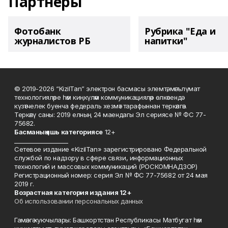
Партнеры
Фотобанк
Рубрика "Еда и
журналистов РБ
напитки"
© 2019-2026 “KizilTan” электрон басмасы элемтә, мәгълүмат
технологияләре һәм киңкүләм коммуникацияләр өлкәсендә
күзәтчелек буенча федераль хезмәт тарафыннан теркәлгән.
Теркәлү саны: 2019 елның 24 маендагы Эл сериясе № ФС 77-
75682.
Басманы
ң яшь к
атегориясе
12+
___________________
Сетевое издание «KizilTan» зарегистрировано Федеральной
службой по надзору в сфере связи, информационных
технологий и массовых коммуникаций (РОСКОМНАДЗОР)
Регистрационный номер: серия Эл № ФС 77-75682 от 24 мая
2019 г.
Возрастная категория издания 12+
Об использовании персональных данных
Гамәлгә куючылары: Башкортстан Республикасы Матбугат һәм