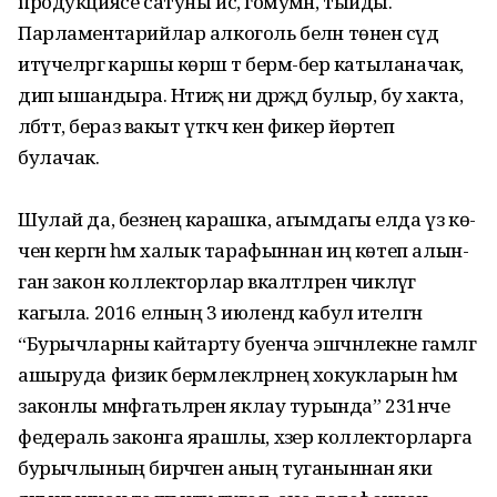
продукциясе сатуны исә, гомумән, тыйды.
Парламентарийлар алкоголь белән төнен сәүдә
итүчеләргә каршы көрәш тә бермә-бер катыланачак,
дип ышандыра. Нәтиҗә ни дәрәҗәдә булыр, бу хакта,
әлбәттә, бераз вакыт үткәч кенә фикер йөртеп
булачак.
Шулай да, безнең карашка, агымдагы елда үз кө­
ченә кергән һәм халык тарафыннан иң көтеп алын­
ган закон коллекторлар вәкаләтләрен чикләүгә
кагыла. 2016 елның 3 июлендә кабул ителгән
“Бурычларны кайтарту буенча эшчәнлекне гамәлгә
ашыруда физик берәм­лек­ләрнең хокукларын һәм
законлы мәнфәгатьләрен яклау турында” 231нче
федераль законга ярашлы, хәзер коллекторларга
бу­рычлының бирәчәген аның туганыннан яки