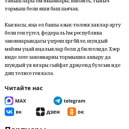
танышлары һәм якыннары, ниһаять, тыныч
тормыш белән яши башлаячак.
Кыскасы, яңа ел башы азык-төлеккә хаклар арту
белән генә түгел, федераль һәм республика
законнарындагы үзгәрешләргә бәйле, шундый
мөһим уңай яңа­лыклар белән дә бил­геләнде. Хәзер
инде әлеге законнарны тормышка ашыру да
шундый ук югары сыйфат дәрә­җәсендә булсын иде
дип телисе генә кала.
Читайте нас