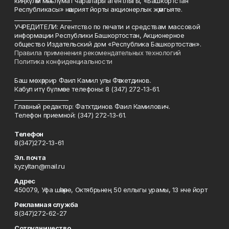
киңкүләм мәгълүмат чаралары агентлыгы, «Башкортстан
Республикасы» нәшрият йорты акционерлык җәмгыяте.
____________________
УЧРЕДИТЕЛИ: Агентство по печати и средствам массовой
информации Республики Башкортостан, Акционерное
общество Издательский дом «Республика Башкортостан».
Правила применения рекомендательных технологий
Политика конфиденциальности
Баш мөхәррир Фаил Камил улы Фәтхетдинов.
Кабул итү бүлмәсе телефоны: 8 (347) 272-13-61.
___________________
Главный редактор: Фатхтдинов Фаил Камилович.
Телефон приемной: (347) 272-13-61.
Телефон
8(347)272-13-61
Эл. почта
kyzyltan@mail.ru
Адрес
450079, Уфа шәһәре, Октябрьнең 50 еллыгы урамы, 13 нче йорт
Рекламная служба
8(347)272-62-27
Сотрудничество