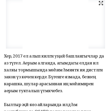
Хәер, 2017 ел алып килгән уңай башлангычлар да
аз түгел. Аерым алганда, агымдагы елдан ил
халкы тормышында мөһим әһә­мияткә ия дистәләгән
закон үз көченә керде. Бүгенге язмада, безнең
карашка, шулар арасыннан иң мөһим­нәренә
аерым тукталып үтмәкчебез.
Былтыр җәй-көз айларында илдә һәм