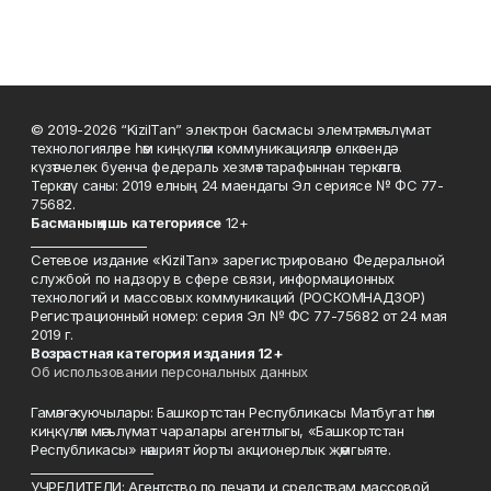
© 2019-2026 “KizilTan” электрон басмасы элемтә, мәгълүмат
технологияләре һәм киңкүләм коммуникацияләр өлкәсендә
күзәтчелек буенча федераль хезмәт тарафыннан теркәлгән.
Теркәлү саны: 2019 елның 24 маендагы Эл сериясе № ФС 77-
75682.
Басманы
ң яшь к
атегориясе
12+
___________________
Сетевое издание «KizilTan» зарегистрировано Федеральной
службой по надзору в сфере связи, информационных
технологий и массовых коммуникаций (РОСКОМНАДЗОР)
Регистрационный номер: серия Эл № ФС 77-75682 от 24 мая
2019 г.
Возрастная категория издания 12+
Об использовании персональных данных
Гамәлгә куючылары: Башкортстан Республикасы Матбугат һәм
киңкүләм мәгълүмат чаралары агентлыгы, «Башкортстан
Республикасы» нәшрият йорты акционерлык җәмгыяте.
____________________
УЧРЕДИТЕЛИ: Агентство по печати и средствам массовой