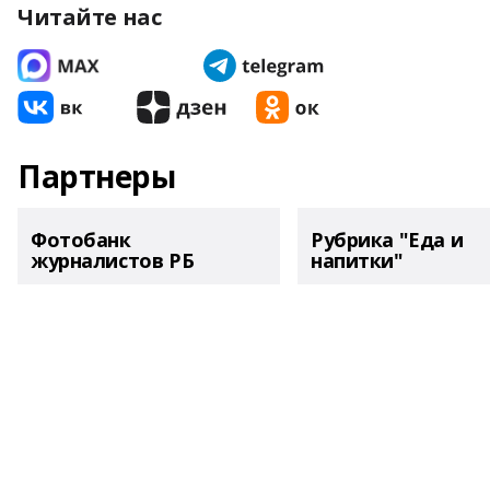
Читайте нас
Партнеры
Фотобанк
Рубрика "Еда и
журналистов РБ
напитки"