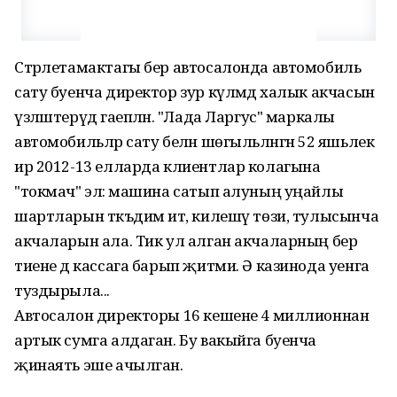
Стәрлетамактагы бер автосалонда автомобиль
сату буенча директор зур күләмдә халык акчасын
үзләштерүдә гаепләнә. "Лада Ларгус" маркалы
автомобильләр сату белән шөгыльләнгән 52 яшьлек
ир 2012-13 елларда клиентлар колагына
"токмач" элә: машина сатып алуның уңайлы
шартларын тәкъдим итә, килешү төзи, тулысынча
акчаларын ала. Тик ул алган акчаларның бер
тиене дә кассага барып җитми. Ә казинода уенга
туздырыла...
Автосалон директоры 16 кешене 4 миллионнан
артык сумга алдаган. Бу вакыйга буенча
җинаять эше ачылган.