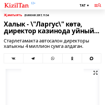
Җәмгыять
23 ИЮНЯ 2017, 11:54
Халык - \"Ларгус\" көтә,
директор казинода уйный...
Стәрлетамакта автосалон директоры
халыкны 4 миллион сумга алдаган.