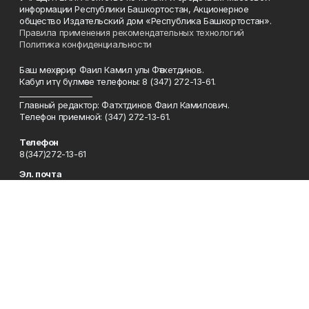
информации Республики Башкортостан, Акционерное
общество Издательский дом «Республика Башкортостан».
Правила применения рекомендательных технологий
Политика конфиденциальности
Баш мөхәррир Фаил Камил улы Фәтхетдинов.
Кабул итү бүлмәсе телефоны: 8 (347) 272-13-61.
___________________
Главный редактор: Фатхтдинов Фаил Камилович.
Телефон приемной: (347) 272-13-61.
Телефон
8(347)272-13-61
Эл. почта
kyzyltan@mail.ru
Адрес
450079, Уфа шәһәре, Октябрьнең 50 еллыгы урамы, 13 нче йорт
Рекламная служба
8(347)272-62-27
Сотрудничество
8(347)272-62-27