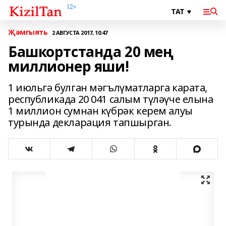
Җәмгыять
2 АВГУСТА 2017, 10:47
Башкортстанда 20 мең
миллионер яши!
1 июльгә булган мәгълүматларга карата,
республикада 20 041 салым түләүче елына
1 миллион сумнан күбрәк керем алуы
турында декларация тапшырган.