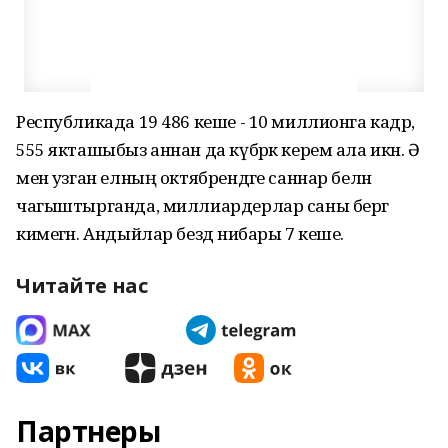
Республикада 19 486 кеше - 10 миллионга кадәр, ә
555 якташыбыз аннан да күбрәк керем ала икән. Ә
менә узган елның октябрендәге саннар белән
чагыштырганда, миллиардерлар саны бергә
кимегән. Андыйлар бездә нибары 7 кеше.
Читайте нас
Партнеры