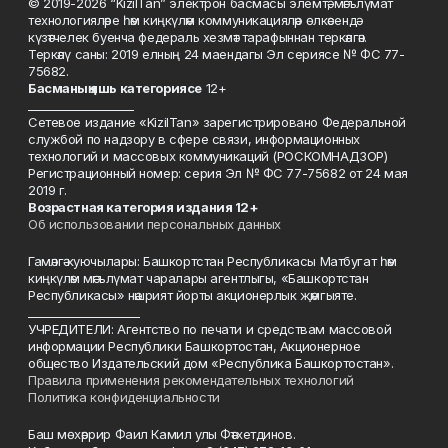
© 2019-2026 “KizilTan” электрон басмасы элемтә, мәгълүмат
технологияләре һәм киңкүләм коммуникацияләр өлкәсендә
күзәтчелек буенча федераль хезмәт тарафыннан теркәлгән.
Теркәлү саны: 2019 елның 24 маендагы Эл сериясе № ФС 77-
75682.
Басманы
ң яшь к
атегориясе
12+
___________________
Сетевое издание «KizilTan» зарегистрировано Федеральной
службой по надзору в сфере связи, информационных
технологий и массовых коммуникаций (РОСКОМНАДЗОР)
Регистрационный номер: серия Эл № ФС 77-75682 от 24 мая
2019 г.
Возрастная категория издания 12+
Об использовании персональных данных
Гамәлгә куючылары: Башкортстан Республикасы Матбугат һәм
киңкүләм мәгълүмат чаралары агентлыгы, «Башкортстан
Республикасы» нәшрият йорты акционерлык җәмгыяте.
____________________
УЧРЕДИТЕЛИ: Агентство по печати и средствам массовой
информации Республики Башкортостан, Акционерное
общество Издательский дом «Республика Башкортостан».
Правила применения рекомендательных технологий
Политика конфиденциальности
Баш мөхәррир Фаил Камил улы Фәтхетдинов.