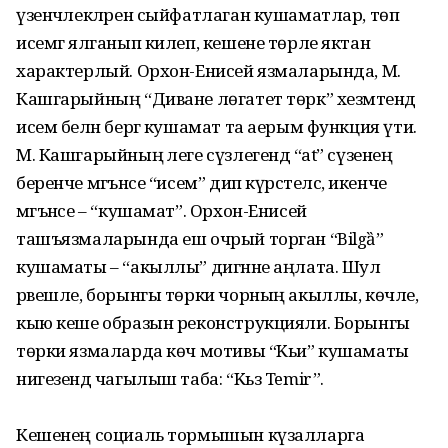
үзенчәлекләрен сыйфатлаган кушаматлар, төп
исемгә ялганып килеп, кешене төрле яктан
характерлый. Орхон-Енисей язмаларында, М.
Кашгарыйның “Диване лөгатет төрк” хезмәтендә
исем белән бергә кушамат та аерым функция үти.
М. Кашгарыйның әлеге сүзлегендә “at” сүзенең
беренче мәгънәсе “исем” дип күрсәтелсә, икенче
мәгънәсе – “кушамат”. Орхон-Енисей
ташъязмаларында еш очрый торган “Bilgȁ”
кушаматы – “акыллы” дигәнне аңлата. Шул
рәвешле, борынгы төрки чорның акыллы, көчле,
кыю кеше образын реконструкцияли. Борынгы
төрки язмаларда көч мотивы “Kьи” кушаматы
нигезендә чагылыш таба: “Kьз Temir”.
Кешенең социаль тормышын күзалларга