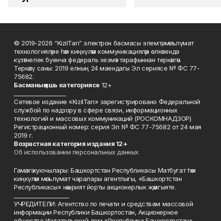
© 2019-2026 “KizilTan” электрон басмасы элемтә, мәгълүмат
технологияләре һәм киңкүләм коммуникацияләр өлкәсендә
күзәтчелек буенча федераль хезмәт тарафыннан теркәлгән.
Теркәлү саны: 2019 елның 24 маендагы Эл сериясе № ФС 77-
75682.
Басманы
ң яшь к
атегориясе
12+
___________________
Сетевое издание «KizilTan» зарегистрировано Федеральной
службой по надзору в сфере связи, информационных
технологий и массовых коммуникаций (РОСКОМНАДЗОР)
Регистрационный номер: серия Эл № ФС 77-75682 от 24 мая
2019 г.
Возрастная категория издания 12+
Об использовании персональных данных
Гамәлгә куючылары: Башкортстан Республикасы Матбугат һәм
киңкүләм мәгълүмат чаралары агентлыгы, «Башкортстан
Республикасы» нәшрият йорты акционерлык җәмгыяте.
____________________
УЧРЕДИТЕЛИ: Агентство по печати и средствам массовой
информации Республики Башкортостан, Акционерное
общество Издательский дом «Республика Башкортостан».