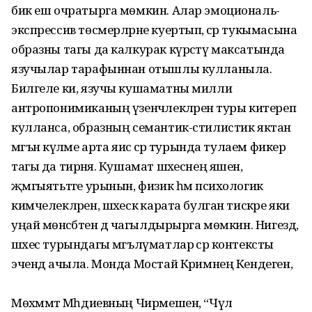
бик еш очратырга мөмкин. Алар эмоциональ-
экспрессив төсмерләрне куертып, әсәр тукымасына
образны тагы да калкурак күрсәтү максатында
язучылар тарафыннан отышлы кулланыла.
Билгеле ки, язучы кушаматны милли
антропонимиканың үзенчәлекләренә туры китереп
кулланса, образның семантик-стилистик яктан
мәгънә күләме арта яисә әсәр турында тулаем фикер
тагы да тирәнәя. Кушамат шәхеснең яшен,
җәмгыятьтәге урынын, физик һәм психологик
кимчелекләрен, шәхескә карата булган тискәре яки
уңай мөнәсәбәтен дә чагылдырырга мөмкин. Нигездә,
шәхес турындагы мәгълүматлар әсәр контексты
эчендә ачыла. Монда Мостай Кәримнең Кендеген,
Мөхәммәт Мәһдиевның Чирмешен, “Чүл