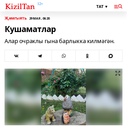
Җәмгыять
29 МАЯ , 06:20
Кушаматлар
Алар очраклы гына барлыкка килмәгән.