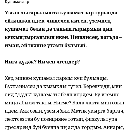
Кушаматлар
Узган чыгарылышта кушаматлар турында
сөйлә­шкән идек, чишелеп китеп, үземнең
кушамат белән дә таныштырырмын дип
ычкындырганмын икән. Нишлисең, вәгъдә –
иман, әйткәнне үтәми булмый.
Нигә дүдәк? Ни өчен чөгендер?
Хәер, минем кушаматларым күп булмады.
Булганнары да кызыклы түгел. Беренчедән, мин
өйдә “Дүдәк” кушаматы белән йөрдем. Бу исемне
миңа абыем такты. Нигәме? Бала чакта мин озын
идем. Аяк озын, үзем ябык. Мәктәпкә укырга баргач,
әле хәтсез генә бу позицияне тотып, физкультура
дәресләрендә буй буенча иң алда тордым. Аннары,