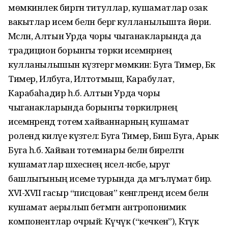
мөмкинлек биргән титуллар, кушаматлар озак
вакытлар исем белән бергә кулланылышта йөри.
Мәсәлән, Алтын Урда чоры чыганакларында да
традицион борынгы төрки исемнәрнең
кулланылышын күзәтергә мөмкин: Буга Тимер, Бәк
Тимер, Илбуга, Илтотмыш, Карабулат,
Карабаһадир һ.б. Алтын Урда чоры
чыганакларында борынгы төркиләрнең
исемнәрендә тотем хайваннарның кушамат
ролендә килүе күзәтелә: Буга Тимер, Биш Буга, Арык
Буга һ.б. Хайван тотемнары белән бирелгән
кушаматлар шәхеснең нәсел-нәсәбе, ыруг
башлыгының исеме турында да мәгълүмат бирә.
XVI-XVII гасыр “писцовая” кенәгәләрендә исем белән
кушамат аерылып бетмәгән антропонимик
компонентлар очрый: Күчүк (“кечкенә”), Кәтүк