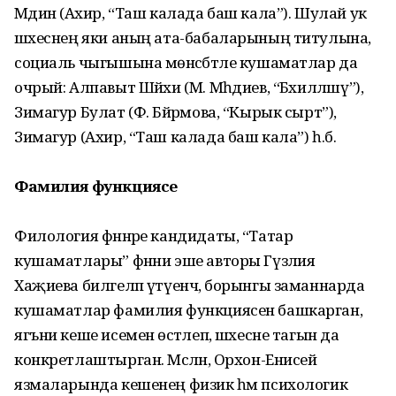
Мәдинә (Ахир, “Таш калада баш кала”). Шулай ук
шәхеснең яки аның ата-бабаларының титулына,
социаль чыгышына мөнәсәбәтле кушаматлар да
очрый: Алпавыт Шәйхи (М. Мәһдиев, “Бәхилләшү”),
Зимагур Булат (Ф. Бәйрәмова, “Кырык сырт”),
Зимагур (Ахир, “Таш калада баш кала”) һ.б.
Фамилия функциясе
Филология фәннәре кандидаты, “Татар
кушаматлары” фәнни эше авторы Гүзәлия
Хаҗиева билгеләп үтүенчә, борынгы заманнарда
кушаматлар фамилия функциясен башкарган,
ягъни кеше исеменә өстәлеп, шәхесне тагын да
конкретлаштырган. Мәсәлән, Орхон-Енисей
язмаларында кешенең физик һәм психологик