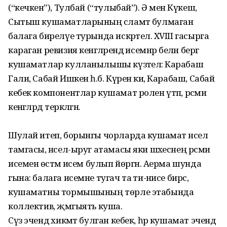
(“кечкенә”), Тулбай (“тулыбай”). Ә менә Күкеш,
Сытыш кушаматларының сәламәт булмаган
балага бирелүе турында искәртелә. XVIII гасырга
караган ревизия кенәгәләрендә исемнәр белән бергә
кушаматлар кулланылышы күзәтелә: Карабаш
Гали, Сабай Ишкенә һ.б. Күренә ки, Карабаш, Сабай
кебек компонентлар кушамат ролен үтәп, рәсми
кенәгәләрдә теркәлгән.
Шулай итеп, борынгы чорларда кушамат нәсел
тамгасы, нәсел-ыруг атамасы яки шәхеснең рәсми
исеменә өстәмә исем булып йөргән. Аерма шунда
гына: балага исемне тугач та әти-әнисе бирсә,
кушаматны тормышының төрле этабында
коллектив, җәмгыять куша.
Сүз эчендә хикмәт булган кебек, һәр кушамат эчендә