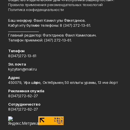
Правила применения рекомендательных технологий
Политика конфиденциальности
Баш мөхәррир Фаил Камил улы Фәтхетдинов.
Кабул итү бүлмәсе телефоны: 8 (347) 272-13-61.
___________________
Главный редактор: Фатхтдинов Фаил Камилович.
Телефон приемной: (347) 272-13-61.
Телефон
8(347)272-13-61
Эл. почта
kyzyltan@mail.ru
Адрес
450079, Уфа шәһәре, Октябрьнең 50 еллыгы урамы, 13 нче йорт
Рекламная служба
8(347)272-62-27
Сотрудничество
8(347)272-62-27