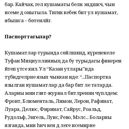
бар. Кайчак, гел кушаматы белән эндәшкәч, чын
исеме дә онытыла. Тигәнәк кебек бит ул кушамат,
ябышса – бөтенләйгә.
Паспорттагылар?
Кушаматлар турында сөйләшкәндә, күренекеле
Туфан Миңнуллинның да бу турыдагы фикерен
әйтеп үтәсе килә. Ул “Казан утлары”нда
түбәндәгеләрне язып чыккан иде: “...Паспортка
язылган кушаматлар да бар бит әле татарда.
Аларны мин гәзит-журнал битләреннән чүпләдем:
Фронт, Блюменталь, Лимон, Лерон, Рафинат,
Луара, Делюс, Фиринат, Сайрус, Роальд,
Рудольф, Энгель, Луис, Рево, Мэлс... Боларны
язганда, мин һич кенә дә әлеге исемнәрне