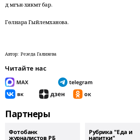
дә мәгънә-хикмәт бар.
Гөлнара Гыйлемханова.
Автор:
Резеда Галикәева
Читайте нас
Партнеры
Фотобанк
Рубрика "Еда и
журналистов РБ
напитки"