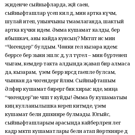
җиденче сыйныфларда, җәй саен,
сыйныфташлар үсеп килә дә, мин артка күчәм,
шулай итеп, унынчыны тәмамлаганда, шактый
артка күчкән идем. Әмма кушамат калды, бер
ябышкач, аны кайда куясың? Мәктәптә исә мин
“Чөгендер” булдым. Чөнки гел кызара идем:
берәрсе бер зыян эшләсә дә, ул түгел – мин бүртенеп
чыгам, кемдер такта алдында җавап бирә алмаса
да, кызарам, ә үзем берәр нәрсәдә гаепле булсам,
чыннан да чөгендергә әйләнәм. Сыйныфташым
Әлфир кушамат бирергә бик хирыс иде, миңа
“чөгендер”не чәпәп тә куйды! Әмма бу кушаматым
киң кулланылышка кереп китмәде, үземә
кушамат белән дәшкәннәре булмады. Югыйсә,
сыйныфташларым арасында кайберләрен әлегә
кадәр мәктәп кушаматлары белән атап йөрткәннәре дә