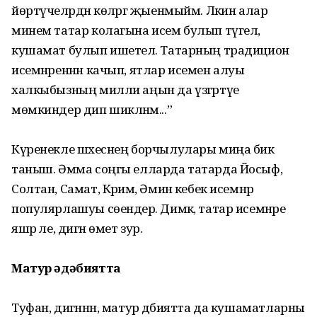
йөртүчеләрдән көләргә җыенмыйм. Ләкин алар
минем татар колагына исем булып түгел,
кушамат булып ишетелә. Татарның традицион
исемнәреннән качып, ятлар исемен алуы
халкыбызның милли аңын да үзгәртүе
мөмкиндер дип шикләнәм...”
Күренекле шәхеснең борчылулары миңа бик
таныш. Әмма соңгы елларда татарда Йосыф,
Солтан, Самат, Кәримә, Әминә кебек исемнәр
популярлашуы сөендерә. Димәк, татар исемнәре
яшәр әле, дигән өмет зур.
Матур әдәбиятта
Туфан, дигәннән, матур әдәбиятта да кушаматларны