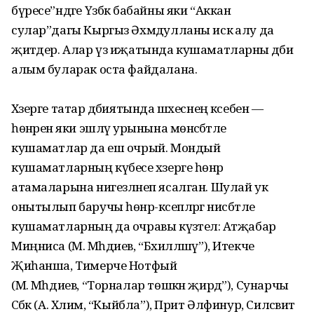
бүресе”ндәге Үзбәк бабайны яки “Аккан
сулар”дагы Кыргыз Әхмәдулланы искә алу да
җитәдер. Алар үз иҗатында кушаматларны әдәби
алым буларак оста файдалана.
Хәзерге татар әдәбиятында шәхеснең кәсебенә —
һөнәренә яки эшләү урынына мөнәсәбәтле
кушаматлар да еш очрый. Мондый
кушаматларның күбесе хәзерге һөнәр
атамаларына нигезләнеп ясалган. Шулай ук
онытылып баручы һөнәр-кәсепләргә нисбәтле
кушаматларның да очравы күзәтелә: Атҗабар
Миңниса (М. Мәһдиев, “Бәхилләшү”), Итекче
Җиһанша, Тимерче Нотфый
(М. Мәһдиев, “Торналар төшкән җирдә”), Сунарчы
Сәбәк (А. Хәлим, “Кыйбла”), Прит Әлфинур, Силсәвит