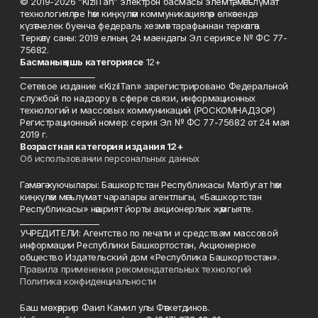
© 2019-2026 “KizilTan” электрон басмасы элемтә, мәгълүмат
технологияләре һәм киңкүләм коммуникацияләр өлкәсендә
күзәтчелек буенча федераль хезмәт тарафыннан теркәлгән.
Теркәлү саны: 2019 елның 24 маендагы Эл сериясе № ФС 77-
75682.
Басманы
ң яшь к
атегориясе
12+
___________________
Сетевое издание «KizilTan» зарегистрировано Федеральной
службой по надзору в сфере связи, информационных
технологий и массовых коммуникаций (РОСКОМНАДЗОР)
Регистрационный номер: серия Эл № ФС 77-75682 от 24 мая
2019 г.
Возрастная категория издания 12+
Об использовании персональных данных
Гамәлгә куючылары: Башкортстан Республикасы Матбугат һәм
киңкүләм мәгълүмат чаралары агентлыгы, «Башкортстан
Республикасы» нәшрият йорты акционерлык җәмгыяте.
____________________
УЧРЕДИТЕЛИ: Агентство по печати и средствам массовой
информации Республики Башкортостан, Акционерное
общество Издательский дом «Республика Башкортостан».
Правила применения рекомендательных технологий
Политика конфиденциальности
Баш мөхәррир Фаил Камил улы Фәтхетдинов.