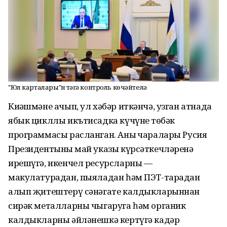
"Юл карталары"н үтәүгә контроль көчәйтелә
Киңәшмәне ачып, ул хәбәр иткәнчә, узган атнада
ябык цикллы икътисадка күчүнең төбәк
программасы расланган. Аның чаралары Русия
Президентының май указы күрсәткечләренә
ирешүгә, икенчел ресурсларны —
макулатурадан, пыяладан һәм ПЭТ-тарадан
алып җитештерү сәнәгате калдыкларыннан
сирәк металларны чыгаруга һәм органик
калдыкларны әйләнешкә кертүгә кадәр