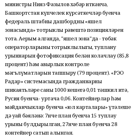
министры Нияз Фазылов хәбәр иткәнчә,
Башкортстан күпчелек күрсәткечләр буенча
федераль штабның дашбордның «яшел
зонасында» тотрыклы рәвештә позицияләрен
тота. Аерым алганда, "яшел зона"да - төбәк
операторларының тотрыклылыгы, туплану
урыннарын фотофиксация белән колачлау (85,8
процент) һәм авырлык контроле
мәгълүматларын тапшыру (79 процент). «РЭО
Радар» системасында гражданнарның
шикаятьләре саны 1000 кешегә 0,01 тәшкил итә,
Русия буенча- уртача 0,06. Контейнерлар һәм
мәйданчыклар буенча «юл карталары» үтәлеше
дә уңай бәяләнә: 7нче план буенча 15 туплау
урыны булдырылган, 27нче план буенча 28
контейнер сатып алынган.