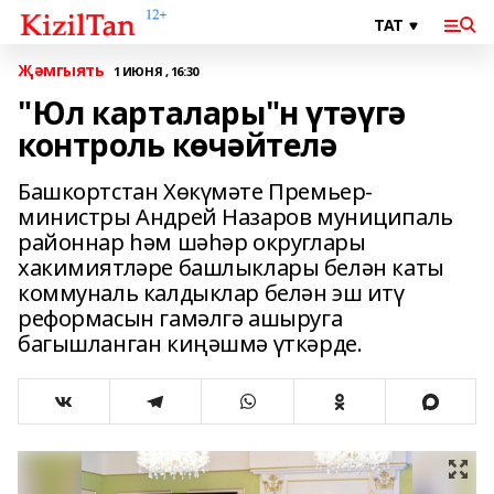
Җәмгыять
1 ИЮНЯ , 16:30
"Юл карталары"н үтәүгә
контроль көчәйтелә
Башкортстан Хөкүмәте Премьер-
министры Андрей Назаров муниципаль
районнар һәм шәһәр округлары
хакимиятләре башлыклары белән каты
коммуналь калдыклар белән эш итү
реформасын гамәлгә ашыруга
багышланган киңәшмә үткәрде.