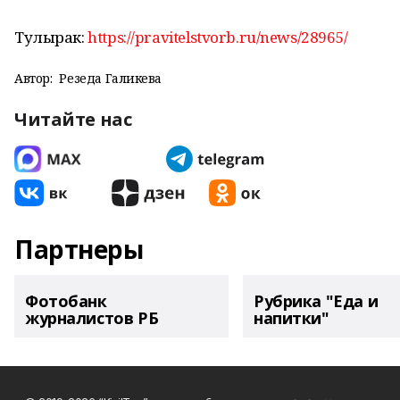
Тулырак:
https://pravitelstvorb.ru/news/28965/
Автор:
Резеда Галикәева
Читайте нас
Партнеры
Фотобанк
Рубрика "Еда и
журналистов РБ
напитки"