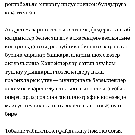
рентабельле эшкәртү индустриясен булдыруга
юнәлтелгән.
Андрей Назаров ассызыклаганча, федераль штаб
калдыклар белән эш итү өлкәсендәге вәзгыятьне
контрольдә тота, республика биш «юл картасы»
буенча чаралар башкара, аларның икесе хәзер
актуальләшә. Контейнерлар сатып алу һәм
туплау урыннарын төзекләндерү план-
графикларын үтәү — муниципаль берәмлекләр
хакимиятләренең җаваплылыгы зонасы, ә төбәк
операторлар расланган план-график нигезендә
махсус техника сатып алу өчен катгый җавап
бирә.
Төбәкнең табигатьтән файдалану һәм экология