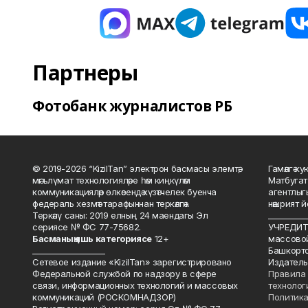
Партнеры
Фотобанк журналистов РБ
© 2019-2026 “KizilTan” электрон басмасы элемтә,
Гамәлгә 
мәгълүмат технологияләре һәм киңкүләм
Матбугат
коммуникацияләр өлкәсендә күзәтчелек буенча
агентлыг
федераль хезмәт тарафыннан теркәлгән.
нәшрият 
Теркәлү саны: 2019 елның 24 маендагы Эл
__________
сериясе № ФС 77-75682.
УЧРЕДИТЕ
Басманы
ң яшь к
атегориясе
12+
массово
___________________
Башкорто
Сетевое издание «KizilTan» зарегистрировано
Издатель
Федеральной службой по надзору в сфере
Правила 
связи, информационных технологий и массовых
технолог
коммуникаций (РОСКОМНАДЗОР)
Политика