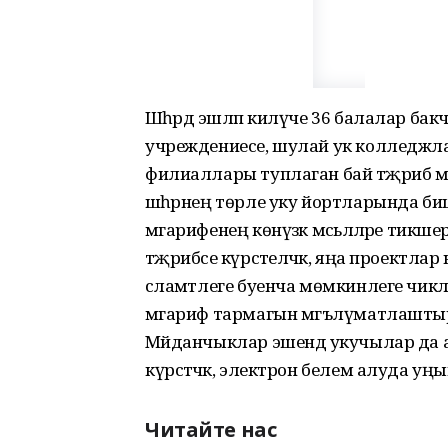
Шәһәрдә эшләп килүче 36 балалар бакча
учреждениесе, шулай ук колледжл
филиаллары туплаган бай тәҗрибә м
шәһәрнең төрле уку йортларында би
мәгарифенең көнүзәк мәсьәләләре тик
тәҗрибәсе күрсәтеләчәк, яңа проект
сәламәтлеге буенча мөмкинлеге чик
мәгариф тармагын мәгълүматлаштыру к
Мәйданчыклар эшендә укучылар да 
күрсәтәчәк, электрон белем алуда уңы
Читайте нас