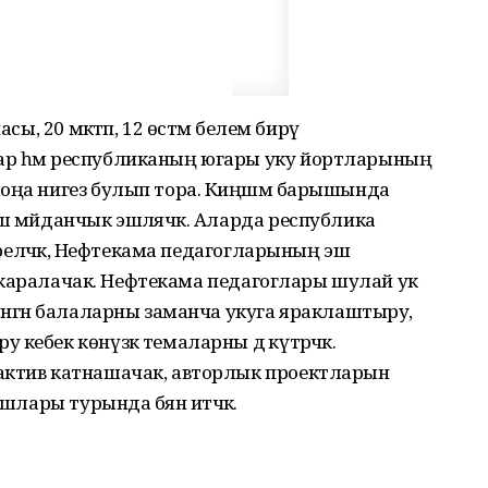
сы, 20 мәктәп, 12 өстәмә белем бирү
ар һәм республиканың югары уку йортларының
оңа нигез булып тора. Киңәшмә барышында
ш мәйданчык эшләячәк. Аларда республика
шереләчәк, Нефтекама педагог­ларының эш
лар каралачак. Нефтекама педагоглары шулай ук
ләнгән балаларны заманча укуга яраклаштыру,
ебек көнүзәк темаларны дә күтәрәчәк.
актив катнашачак, авторлык проектларын
шлары турында бәян итәчәк.