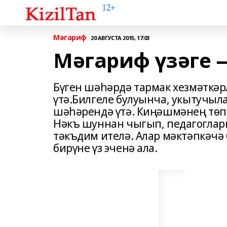
Мәгариф
20 АВГУСТА 2015, 17:03
Мәгариф үзәге
Бүген шәһәрдә тармак хезмәткәр
үтә.Билгеле булуынча, укытучы
шәһәрендә үтә. Киңәшмәнең төп 
Нәкъ шуннан чыгып, педагогларг
тәкъдим ителә. Алар мәктәпкәчә 
бирүне үз эченә ала.