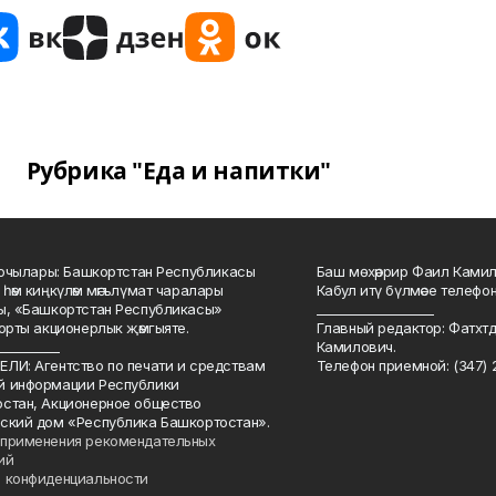
Рубрика "Еда и напитки"
куючылары: Башкортстан Республикасы
Баш мөхәррир Фаил Камил 
 һәм киңкүләм мәгълүмат чаралары
Кабул итү бүлмәсе телефоны
ы, «Башкортстан Республикасы»
___________________
йорты акционерлык җәмгыяте.
Главный редактор: Фатхт
__________
Камилович.
ЛИ: Агентство по печати и средствам
Телефон приемной: (347) 2
й информации Республики
стан, Акционерное общество
ский дом «Республика Башкортостан».
применения рекомендательных
ий
 конфиденциальности