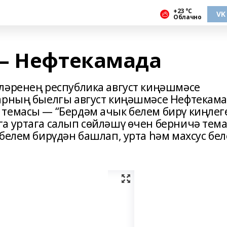
+23 °С
VK
Облачно
 — Нефтекамада
ләренең республика август киңәшмәсе
ларның быелгы август киңәшмәсе Нефтекам
темасы — “Бердәм ачык белем бирү киңлеге
а уртага салып сөйләшү өчен берничә тем
белем бирүдән башлап, урта һәм махсус бе