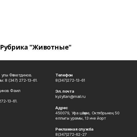
Рубрика "Животные"
улы Фәтхетдинов.
Телефон
: 8 (347) 272-13-61.
8(347)272-13-61
динов Фаил
Эл. почта
kyzyltan@mail.ru
72-13-61.
Адрес
450079, Уфа шәһәре, Октябрьнең 50
еллыгы урамы, 13 нче йорт
Рекламная служба
8(347)272-62-27