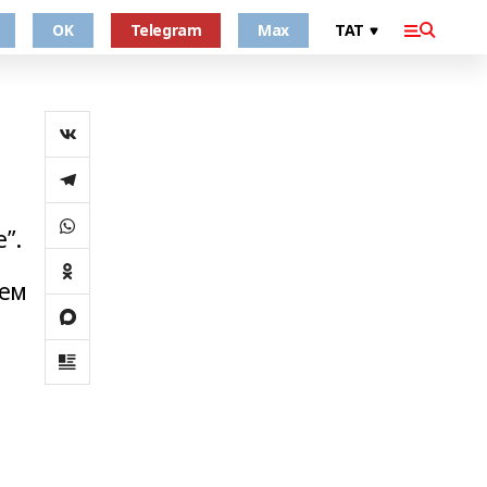
OK
Telegram
Max
а
”.
а
лем