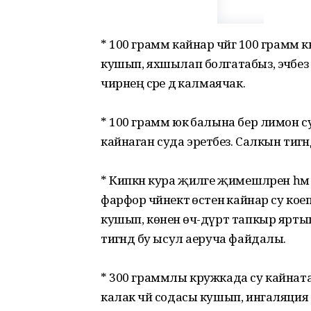
* 100 грамм кайнар чәйгә 100 грамм
кушып, яхшылап болгатабыз, эчәбез һ
чирнең әсәре дә калмаячак.
* 100 грамм юкә балына бер лимон 
кайнаган суда эретәбез. Салкын тигән
* Кипкән кура җиләге җимешләрен һәм ч
фарфор чәйнектә өстенә кайнар су коеп 
кушып, көненә өч-дүрт тапкыр ярты
тигәндә бу ысул аеруча файдалы.
* 300 граммлы кружкада су кайнатаб
калак чәй содасы кушып, ингаляция