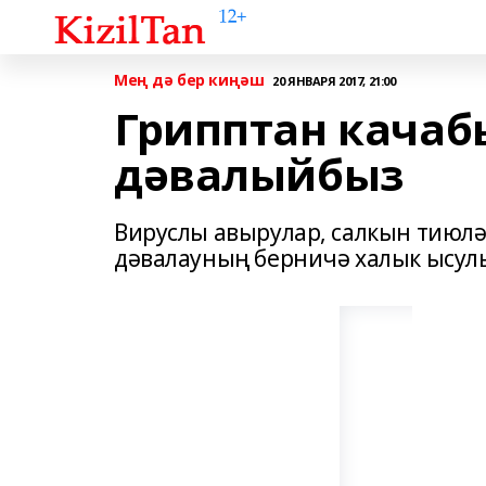
Мең дә бер киңәш
20 ЯНВАРЯ 2017, 21:00
Грипптан качаб
дәвалыйбыз
Вируслы авырулар, салкын тиюл
дәвалауның берничә халык ысул