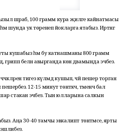
 кызыл шәраб, 100 грамм кура җиләге кайнатмасы
әм шунда ук төренеп йокларга ятабыз. Иртәнгә
суты кушабыз һәм бу катнашманы 800 грамм
дә, грипп белән авырганда көн дәвамында эчәбез.
әчәкләрен тигез күләмдә кушып, чәй пешерә торган
пешерәбез. 12-15 минут төнәткәч, тәменчә бал
шар стакан эчәбез. Тын юлларына салкын
ыз. Аңа 30-40 тамчы эвкалипт төнәтмәсе, ярты
 эшлибез.