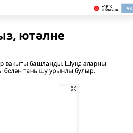
+19 °С
VK
Облачно
ыз, ютәлне
әр вакыты башланды. Шуңа аларны
ы белән танышу урынлы булыр.