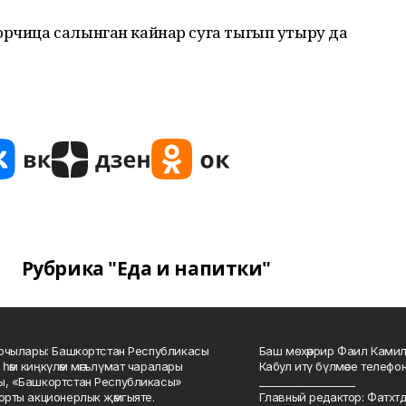
орчица салынган кайнар суга тыгып утыру да
Рубрика "Еда и напитки"
куючылары: Башкортстан Республикасы
Баш мөхәррир Фаил Камил 
 һәм киңкүләм мәгълүмат чаралары
Кабул итү бүлмәсе телефоны
ы, «Башкортстан Республикасы»
___________________
йорты акционерлык җәмгыяте.
Главный редактор: Фатхт