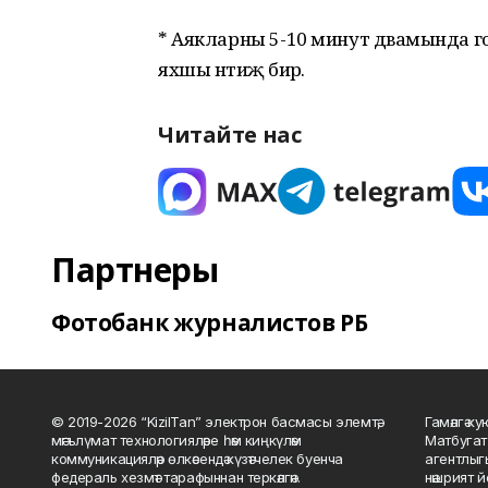
* Аякларны 5-10 минут дәвамында г
яхшы нәтиҗә бирә.
Читайте нас
Партнеры
Фотобанк журналистов РБ
© 2019-2026 “KizilTan” электрон басмасы элемтә,
Гамәлгә 
мәгълүмат технологияләре һәм киңкүләм
Матбугат
коммуникацияләр өлкәсендә күзәтчелек буенча
агентлыг
федераль хезмәт тарафыннан теркәлгән.
нәшрият 