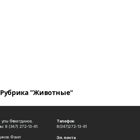
Рубрика "Животные"
улы Фәтхетдинов.
Телефон
: 8 (347) 272-13-61.
8(347)272-13-61
динов Фаил
Эл. почта