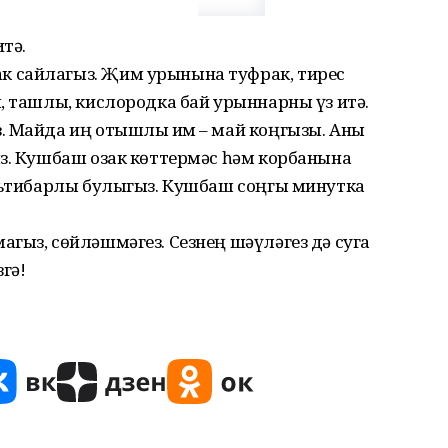
тә.
 сайлагыз. Җим урынына туфрак, тирес
, ташлы, кислородка бай урыннарны үз итә.
. Майда иң отышлы җим – май коңгызы. Аны
ыз. Кушбаш озак көттермәс һәм корбанына
игътибарлы булыгыз. Кушбаш соңгы минутка
гыз, сөй­ләшмәгез. Сезнең шәүләгез дә суга
гә!