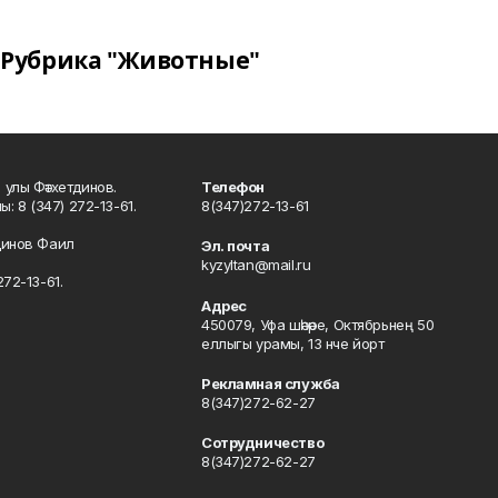
Рубрика "Животные"
улы Фәтхетдинов.
Телефон
: 8 (347) 272-13-61.
8(347)272-13-61
динов Фаил
Эл. почта
kyzyltan@mail.ru
72-13-61.
Адрес
450079, Уфа шәһәре, Октябрьнең 50
еллыгы урамы, 13 нче йорт
Рекламная служба
8(347)272-62-27
Сотрудничество
8(347)272-62-27