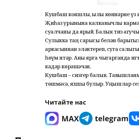
Кушбаш кояшлы, җылы көннәрне үз и
Җиһаз урынына калкавычлы кармак
суалчаны да ярый. Балык тиз агучы
Сулыкка таң сарысы белән барыгыз
аркасыннан эләктереп, суга салыг
һөҗүм итәр. Аны ярга чыгарганда 
кадәр көрәшәчәк.
Кушбаш – сизгер балык. Тавышланма
төшмәсә, яхшы булыр. Уңышлар сез
Читайте нас