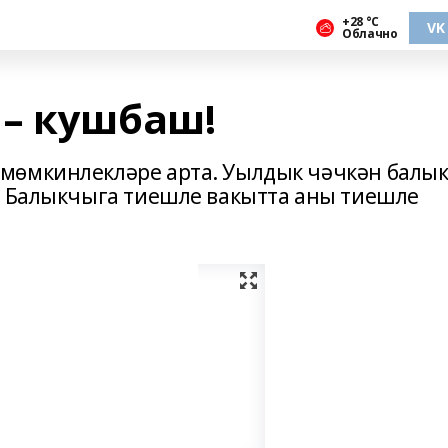
+28 °С
VK
Облачно
– кушбаш!
мөмкинлекләре арта. Уылдык чәчкән балы
. Балыкчыга тиешле вакытта аны тиешле