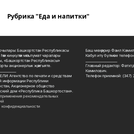
Рубрика "Еда и напитки"
куючылары: Башкортстан Республикасы
Баш мөхәррир Фаил Камил 
 һәм киңкүләм мәгълүмат чаралары
Кабул итү бүлмәсе телефоны
ы, «Башкортстан Республикасы»
___________________
йорты акционерлык җәмгыяте.
Главный редактор: Фатхт
__________
Камилович.
ЛИ: Агентство по печати и средствам
Телефон приемной: (347) 2
й информации Республики
стан, Акционерное общество
ский дом «Республика Башкортостан».
применения рекомендательных
ий
 конфиденциальности