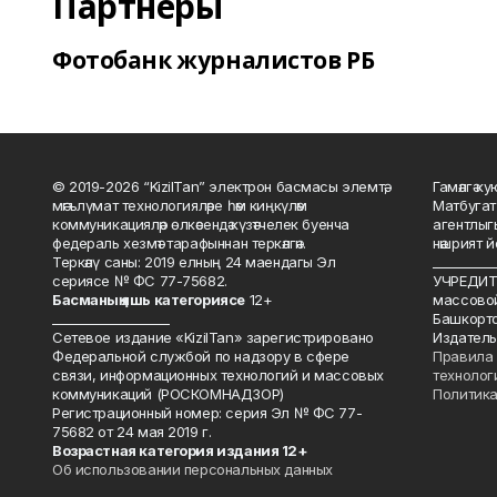
Партнеры
Фотобанк журналистов РБ
© 2019-2026 “KizilTan” электрон басмасы элемтә,
Гамәлгә 
мәгълүмат технологияләре һәм киңкүләм
Матбугат
коммуникацияләр өлкәсендә күзәтчелек буенча
агентлыг
федераль хезмәт тарафыннан теркәлгән.
нәшрият 
Теркәлү саны: 2019 елның 24 маендагы Эл
__________
сериясе № ФС 77-75682.
УЧРЕДИТЕ
Басманы
ң яшь к
атегориясе
12+
массово
___________________
Башкорто
Сетевое издание «KizilTan» зарегистрировано
Издатель
Федеральной службой по надзору в сфере
Правила 
связи, информационных технологий и массовых
технолог
коммуникаций (РОСКОМНАДЗОР)
Политика
Регистрационный номер: серия Эл № ФС 77-
75682 от 24 мая 2019 г.
Возрастная категория издания 12+
Об использовании персональных данных