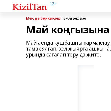
Мең дә бер киңәш
12 МАЯ 2017, 21:00
Май коңгызына 
Май аенда кушбашны кармаклау 
тамак ялгап, хәл җыярга ашкына
урында сагалап тору да җитә.