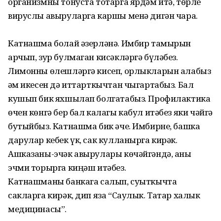
организмны тонуста тотарга ярдәм итә, төрле
вируслы авыруларга каршы менә дигән чара.
Катнашма болай әзерләнә. Имбир тамырын
арчып, зур булмаган кисәкләргә бүләбез.
Лимонны өлешләргә кисеп, орлыкларын алабыз
һәм икесен дә иттарткычтан чыгартабыз. Бал
кушып бик яхшылап болгатабыз. Профилактика
өчен көнгә бер бал калагы кабул итәбез яки чәйгә
бутыйбыз. Катнашма бик әче. Имбирне, башка
дарулар кебек үк, сак кулланырга кирәк.
Ашказаны-эчәк авырулары көчәйгәндә, аны
эчми торырга киңәш итәбез.
Катнашманы банкага салып, суыткычта
сакларга кирәк, дип яза “Саулык. Татар халык
медицинасы”.