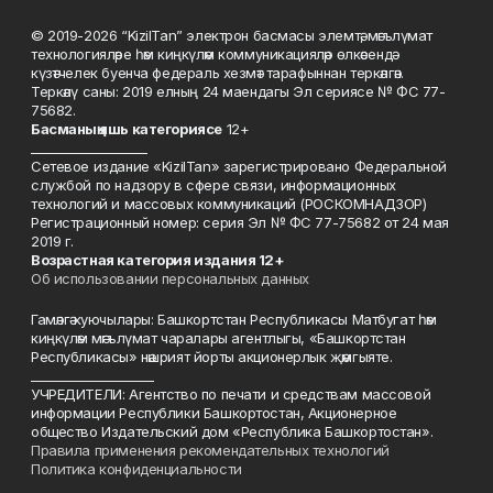
© 2019-2026 “KizilTan” электрон басмасы элемтә, мәгълүмат
технологияләре һәм киңкүләм коммуникацияләр өлкәсендә
күзәтчелек буенча федераль хезмәт тарафыннан теркәлгән.
Теркәлү саны: 2019 елның 24 маендагы Эл сериясе № ФС 77-
75682.
Басманы
ң яшь к
атегориясе
12+
___________________
Сетевое издание «KizilTan» зарегистрировано Федеральной
службой по надзору в сфере связи, информационных
технологий и массовых коммуникаций (РОСКОМНАДЗОР)
Регистрационный номер: серия Эл № ФС 77-75682 от 24 мая
2019 г.
Возрастная категория издания 12+
Об использовании персональных данных
Гамәлгә куючылары: Башкортстан Республикасы Матбугат һәм
киңкүләм мәгълүмат чаралары агентлыгы, «Башкортстан
Республикасы» нәшрият йорты акционерлык җәмгыяте.
____________________
УЧРЕДИТЕЛИ: Агентство по печати и средствам массовой
информации Республики Башкортостан, Акционерное
общество Издательский дом «Республика Башкортостан».
Правила применения рекомендательных технологий
Политика конфиденциальности