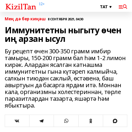
Мең дә бер киңәш
8 СЕНТЯБРЯ 2021, 04:30
Иммунитетны ныгыту өчен
иң арзан ысул
Бу рецепт өчен 300-350 грамм имбир
тамыры, 150-200 грамм бал һәм 1-2 лимон
кирәк. Алардан ясалган катнашма
иммунитетны гына күтәреп калмыйча,
салкын тиюдән саклый, өстәвенә, баш
авыртуын да басарга ярдәм итә. Моннан
кала, организмны холестериннан, төрле
паразитлардан тазарта, яшәртә һәм
ябыктыра.