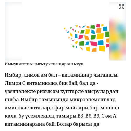
Иммунитетны ныгыту өчен иң арзан ысул
Имбир, лимон һәм бал – витаминнар чыганагы.
Лимон С витаминына бик бай, бал да -
үзенчәлекле ризык һәм күптөрле авырулардан
шифа. Имбир тамырында микроэлементлар,
аминокислоталар, эфир майлары бар, моннан
кала, бу үсемлекнең тамыры В3, В6, В9, С һәм А
витаминнарына бай. Болар барысы да