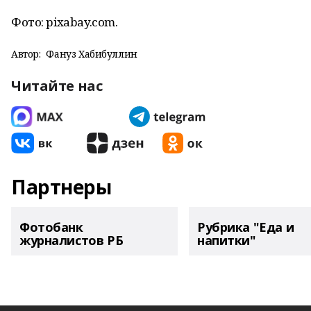
Фото: pixabay.com.
Автор:
Фануз Хабибуллин
Читайте нас
Партнеры
Фотобанк
Рубрика "Еда и
журналистов РБ
напитки"